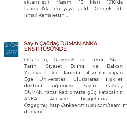
aktarmıştır. Yaşamı 13 Mart 1910’da
İstanbul’da dünyaya geldi. Gerçek adı
İsmail Kemalettin ...
Sayın Çağdaş DUMAN ANKA
21/04
ENSTİTÜSÜ’NDE
2017
Ortadoğu, Güvenlik ve Terör, Siyasi
Tarih, Siyaset Bilimi ve Balkan
Yarımadası konularında çalışmalar yapan
Ege Üniversitesi Uluslararası İlişkiler
doktora öğrencisi Sayın Çağdaş
DUMAN Yazar kadromuza güç katacaktır.
ANKA Ailesine hoşgeldiniz.
Özgeçmiş: http://ankaenstitusu.com/team_
duman/