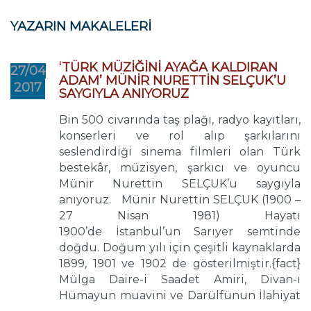
YAZARIN MAKALELERİ
‘TÜRK MÜZİĞİNİ AYAĞA KALDIRAN
27/04
ADAM’ MÜNİR NURETTİN SELÇUK’U
2017
SAYGIYLA ANIYORUZ
Bin 500 civarında taş plağı, radyo kayıtları,
konserleri ve rol alıp şarkılarını
seslendirdiği sinema filmleri olan Türk
bestekâr, müzisyen, şarkıcı ve oyuncu
Münir Nurettin SELÇUK’u saygıyla
anıyoruz. Münir Nurettin SELÇUK (1900 –
27 Nisan 1981) Hayatı
1900’de İstanbul’un Sarıyer semtinde
doğdu. Doğum yılı için çeşitli kaynaklarda
1899, 1901 ve 1902 de gösterilmiştir.{fact}
Mülga Daire-i Saadet Amiri, Divan-ı
Hümayun muavini ve Darülfünun İlahiyat