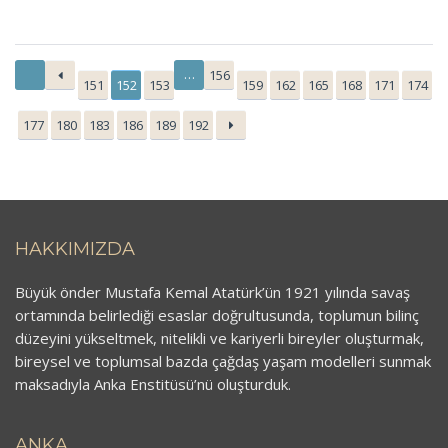
…
156
151
152
153
159
162
165
168
171
174
177
180
183
186
189
192
HAKKIMIZDA
Büyük önder Mustafa Kemal Atatürk’ün 1921 yılında savaş
ortamında belirlediği esaslar doğrultusunda, toplumun bilinç
düzeyini yükseltmek, nitelikli ve kariyerli bireyler oluşturmak,
bireysel ve toplumsal bazda çağdaş yaşam modelleri sunmak
maksadıyla Anka Enstitüsü’nü oluşturduk.
ANKA