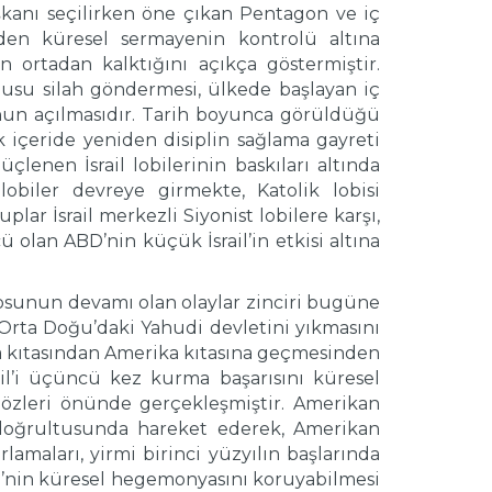
kanı seçilirken öne çıkan Pentagon ve iç
rinden küresel sermayenin kontrolü altına
 ortadan kalktığını açıkça göstermiştir.
usu silah göndermesi, ülkede başlayan iç
unun açılmasıdır. Tarih boyunca görüldüğü
 içeride yeniden disiplin sağlama gayreti
çlenen İsrail lobilerinin baskıları altında
obiler devreye girmekte, Katolik lobisi
lar İsrail merkezli Siyonist lobilere karşı,
olan ABD’nin küçük İsrail’in etkisi altına
ryosunun devamı olan olaylar zinciri bugüne
rta Doğu’daki Yahudi devletini yıkmasını
 kıtasından Amerika kıtasına geçmesinden
il’i üçüncü kez kurma başarısını küresel
özleri önünde gerçekleşmiştir. Amerikan
i doğrultusunda hareket ederek, Amerikan
maları, yirmi birinci yüzyılın başlarında
BD’nin küresel hegemonyasını koruyabilmesi