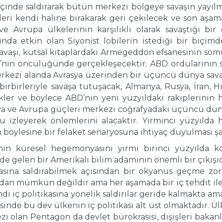
içinde saldırarak bütün merkezi bölgeye savaşın yayıl
eri kendi haline bırakarak geri çekilecek ve son aşa
e Avrupa ülkelerinin karşılıklı olarak savaştığı bi
rında etkin olan Siyonist lobilerin istediği bir biçi
vaşı, kutsal kitaplardaki Armegeddon efsanesinin so
’nin öncülüğünde gerçekleşecektir. ABD ordularının sa
rkezi alanda Avrasya üzerinden bir üçüncü dünya savaş
rbirleriyle savaşa tutuşacak, Almanya, Rusya, İran, Hin
cekler ve böylece ABD’nin yeni yüzyıldaki rakiplerinin
ya ve Avrupa güçleri merkezi coğrafyadaki üçüncü düny
izleyerek önlemlerini alacaktır. Yirminci yüzyılda
öylesine bir felaket senaryosuna ihtiyaç duyulması şaşı
in küresel hegemonyasını yirmi birinci yüzyılda kor
de gelen bir Amerikalı bilim adamının önemli bir çıkışıdı
tasına saldırabilmek açısından bir okyanus geçme 
arıdan mümkün değildir ama her aşamada bir iç tehdit il
 iç politikasına yönelik saldırılar geride kalmakta 
inde bu dev ülkenin iç politikası alt üst olmaktadır. Ülke
olan Pentagon da devlet bürokrasisi, dışişleri bakanlı