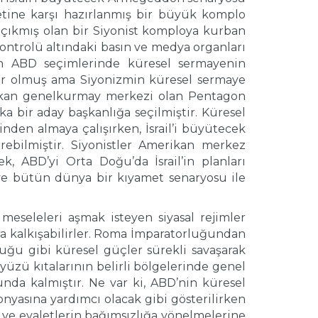
etine karşı hazırlanmış bir büyük komplo
çıkmış olan bir Siyonist komploya kurban
ontrolü altındaki basın ve medya organları
on ABD seçimlerinde küresel sermayenin
ber olmuş ama Siyonizmin küresel sermaye
ikan genelkurmay merkezi olan Pentagon
a bir aday başkanlığa seçilmiştir. Küresel
en almaya çalışırken, İsrail’i büyütecek
rebilmiştir. Siyonistler Amerikan merkez
k, ABD’yi Orta Doğu’da İsrail’in planları
e bütün dünya bir kıyamet senaryosu ile
 meseleleri aşmak isteyen siyasal rejimler
ara kalkışabilirler. Roma İmparatorluğundan
ğu gibi küresel güçler sürekli savaşarak
yüzü kıtalarının belirli bölgelerinde genel
da kalmıştır. Ne var ki, ABD’nin küresel
asına yardımcı olacak gibi gösterilirken
 ve eyaletlerin bağımsızlığa yönelmelerine