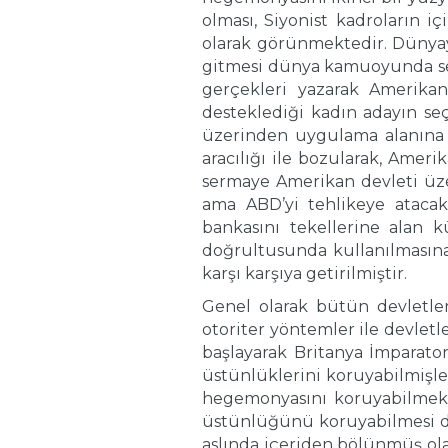
olması, Siyonist kadroların 
olarak görünmektedir. Dünya
gitmesi dünya kamuoyunda serb
gerçekleri yazarak Amerika
desteklediği kadın adayın s
üzerinden uygulama alanına
aracılığı ile bozularak, Amer
sermaye Amerikan devleti üze
ama ABD’yi tehlikeye atacak
bankasını tekellerine alan kü
doğrultusunda kullanılmasın
karşı karşıya getirilmiştir.
Genel olarak bütün devletler 
otoriter yöntemler ile devletl
başlayarak Britanya İmparato
üstünlüklerini koruyabilmişler
hegemonyasını koruyabilmek i
üstünlüğünü koruyabilmesi do
aslında içeriden bölünmüş ola