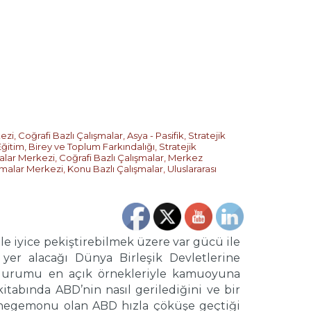
kezi
,
Coğrafi Bazlı Çalışmalar
,
Asya - Pasifik
,
Stratejik
Eğitim, Birey ve Toplum Farkındalığı
,
Stratejik
malar Merkezi
,
Coğrafi Bazlı Çalışmalar
,
Merkez
ırmalar Merkezi
,
Konu Bazlı Çalışmalar
,
Uluslararası
le iyice pekiştirebilmek üzere var gücü ile
 yer alacağı Dünya Birleşik Devletlerine
 durumu en açık örnekleriyle kamuoyuna
itabında ABD’nin nasıl gerilediğini ve bir
ın hegemonu olan ABD hızla çöküşe geçtiği