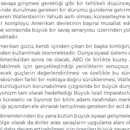
avaşa girişmesi gerektiği gibi bir tehlikeli düşüncey
zerinde durulması gereken bir durumu gündeme getirm
en Wallerstein’ın Yahudi asıllı olması, küreselleşme k
ir komployu Amerikan devletinin başına musallat ede
e sonrasında büyük bir savaş senaryosu üzerinden yo
aktadır.
merikan gücü, kendi içinden çıkan bir başka kimliğin,
en kullanılmak istenmektedir. Dünya siyasal sistemi ü
 Amerika’dan sonra ne olacak, ABD ile birlikte kuzey 
bilmek için gerçekleştirdiği yeniliklerin sonuçsuz k
lecek güçlerin değerlendirilmesi ve özellikle bu süre
 eskisinden farklı bir noktaya doğru sürüklenmesi, Wall
tünlüğünün korunabilmesi çizgisinde bir büyük dünya s
yonizm tam olarak hedeflediği Büyük İsrail İmparatorl
n küreselci ve Siyonist bir bilim adamı tarafından me
iği açısından ele alınarak tartışılması gereken bir ac
k dönemlerinden bu yana bütün büyük siyasal gelişmeler
ölge olarak da dinler arası savaşların uygulama alanı
ıl daha devam ettirebilmesi için önerilen büyük savaş