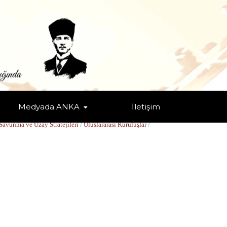
Medyada ANKA
İletişim
Savunma ve Uzay Stratejileri
/
Uluslararası Kuruluşlar
/