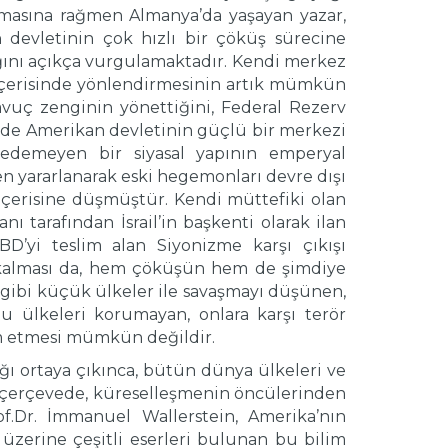
lmasına rağmen Almanya’da yaşayan yazar,
devletinin çok hızlı bir çöküş sürecine
ğını açıkça vurgulamaktadır. Kendi merkez
içerisinde yönlendirmesinin artık mümkün
avuç zenginin yönettiğini, Federal Rezerv
de Amerikan devletinin güçlü bir merkezi
edemeyen bir siyasal yapının emperyal
yararlanarak eski hegemonları devre dışı
içerisine düşmüştür. Kendi müttefiki olan
 tarafından İsrail’in başkenti olarak ilan
BD’yi teslim alan Siyonizme karşı çıkışı
ya kalması da, hem çöküşün hem de şimdiye
e gibi küçük ülkeler ile savaşmayı düşünen,
uğu ülkeleri korumayan, onlara karşı terör
vam etmesi mümkün değildir.
ğı ortaya çıkınca, bütün dünya ülkeleri ve
çerçevede, küreselleşmenin öncülerinden
f.Dr. İmmanuel Wallerstein, Amerika’nın
i üzerine çeşitli eserleri bulunan bu bilim