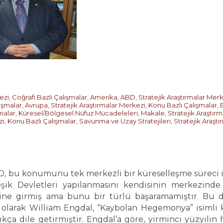
ezi
,
Coğrafi Bazlı Çalışmalar
,
Amerika
,
ABD
,
Stratejik Araştırmalar Mer
ışmalar
,
Avrupa
,
Stratejik Araştırmalar Merkezi
,
Konu Bazlı Çalışmalar
,
malar
,
Küresel/Bölgesel Nüfuz Mücadeleleri
,
Makale
,
Stratejik Araştır
zi
,
Konu Bazlı Çalışmalar
,
Savunma ve Uzay Stratejileri
,
Stratejik Araşt
BD, bu konumunu tek merkezli bir küreselleşme süreci i
leşik Devletleri yapılanmasını kendisinin merkezinde
çine girmiş ama bunu bir türlü başaramamıştır. Bu
çı olarak William Engdal, “Kaybolan Hegemonya” isimli k
ıkça dile getirmiştir. Engdal’a göre, yirminci yüzyıl