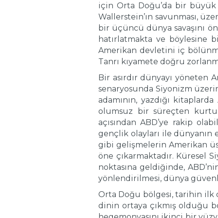
için Orta Doğu’da bir büyük s
Wallerstein’ın savunması, ü
bir üçüncü dünya savaşını öner
hatırlatmakta ve böylesine b
Amerikan devletini iç bölünm
Tanrı kıyamete doğru zorlanm
Bir asırdır dünyayı yöneten A
senaryosunda Siyonizm üzerind
adamının, yazdığı kitaplarda
olumsuz bir süreçten kurtula
açısından ABD’ye rakip olabi
gençlik olayları ile dünyanın
gibi gelişmelerin Amerikan üs
öne çıkarmaktadır. Küresel Si
noktasına geldiğinde, ABD’ni
yönlendirilmesi, dünya güvenl
Orta Doğu bölgesi, tarihin il
dinin ortaya çıkmış olduğu b
hegemonyasını ikinci bir yüzy