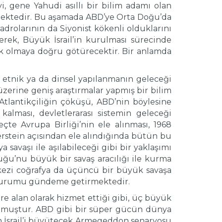
i, gene Yahudi asıllı bir bilim adamı olan
ektedir. Bu aşamada ABD’ye Orta Doğu’da
adrolarının da Siyonist kökenli olduklarını
rek, Büyük İsrail’in kurulması sürecinde
k olmaya doğru götürecektir. Bir anlamda
 etnik ya da dinsel yapılanmanın geleceği
zerine geniş araştırmalar yapmış bir bilim
Atlantikçiliğin çöküşü, ABD’nin böylesine
alması, devletlerarası sistemin geleceği
çte Avrupa Birliği’nin ele alınması, 1968
erstein açısından ele alındığında bütün bu
avaşı ile aşılabileceği gibi bir yaklaşımı
uğu’nu büyük bir savaş aracılığı ile kurma
rkezi coğrafya da üçüncü bir büyük savaşa
il durumu gündeme getirmektedir.
e alan olarak hizmet ettiği gibi, üç büyük
 olmuştur. ABD gibi bir süper gücün dünya
ın İsrail’i büyütecek Armegeddon senaryosu