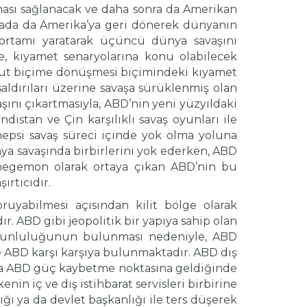
ması sağlanacak ve daha sonra da Amerikan
mada da Amerika’ya geri dönerek dünyanın
r ortamı yaratarak üçüncü dünya savaşını
mde, kıyamet senaryolarına konu olabilecek
mut biçime dönüşmesi biçimindeki kıyamet
ldırıları üzerine savaşa sürüklenmiş olan
ını çıkartmasıyla, ABD’nin yeni yüzyıldaki
distan ve Çin karşılıklı savaş oyunları ile
 hepsi savaş süreci içinde yok olma yoluna
a savaşında birbirlerini yok ederken, ABD
 hegemon olarak ortaya çıkan ABD’nin bu
rtıcıdır.
uyabilmesi açısından kilit bölge olarak
r. ABD gibi jeopolitik bir yapıya sahip olan
zorunluluğunun bulunması nedeniyle, ABD
e ABD karşı karşıya bulunmaktadır. ABD dış
ama ABD güç kaybetme noktasına geldiğinde
nin iç ve dış istihbarat servisleri birbirine
ğı ya da devlet başkanlığı ile ters düşerek