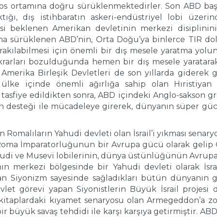
aos ortamına doğru sürüklenmektedirler. Son ABD baş
çıktığı, dış istihbaratın askeri-endüstriyel lobi üze
i beklenen Amerikan devletinin merkezi disiplininin
a sürüklenen ABD’nin, Orta Doğu’ya binlerce TIR dol
ırakılabilmesi için önemli bir dış mesele yaratma yol
ikrarları bozulduğunda hemen bir dış mesele yaratarak
Amerika Birleşik Devletleri de son yıllarda giderek gü
ülke içinde önemli ağırlığa sahip olan Hıristiyan l
tasfiye edildikten sonra, ABD içindeki Anglo-sakson grup
in desteği ile mücadeleye girerek, dünyanın süper gücü 
 Romalıların Yahudi devleti olan İsrail’i yıkması sena
Roma İmparatorluğunun bir Avrupa gücü olarak gelip O
udi ve Musevi lobilerinin, dünya üstünlüğünün Avrupa
ın merkezi bölgesinde bir Yahudi devleti olarak İsra
 Siyonizm sayesinde sağladıkları bütün dünyanın g
vlet görevi yapan Siyonistlerin Büyük İsrail projes
itaplardaki kıyamet senaryosu olan Armegeddon’a zorla
ir büyük savaş tehdidi ile karşı karşıya getirmiştir. A