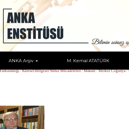
ANKA Arşiv
M. Kemal ATATÜRK
JİSİ_2
Farkındalığı
/
Küresel/Bölgesel Nüfuz Mücadeleleri
/
Makale
/
Merkez Coğrafya
/