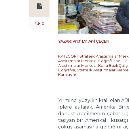
0
YAZAR:
Prof. Dr. Anıl ÇEÇEN
KATEGORİ:
Stratejik Araştırmalar Merk
Araştırmalar Merkezi
,
Coğrafi Bazlı Çal
Araştırmalar Merkezi
,
Konu Bazlı Çalış
Coğrafya
,
Stratejik Araştırmalar Merke
Kuruluşlar
Yirminci yüzyılın kralı olan A
iplere asılarak, Amerika Bir
dönüştürebilmenin çabası i
taşıyan bir Amerikalı iktisat
çöküş aşamasına geldiğini aç