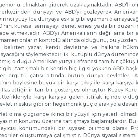
 hegemonu olmaktan giderek uzaklaşmaktadır. ABD’li o
merkezinden dünyayı ve ABD’yi gözleyerek Amerikan 
birinci yüzyılda dünyaya eskisi gibi egemen olamayaca
’nin, küresel sermayeyi denetlemesi ya da bir düzen 
fade etmektedir. ABD’yi Amerikalıların değil ama bir 
mamen onların kontrolü altında olduğunu, bu yüzden 
belirten yazar, kendi devletine ve halkına hükm
acağını söylemektedir. İki kutuplu dünya düzeninden 
atmış olduğu Amerikan yüzyılı efsanesi tam bir çöküş 
ibi tartışmalı bir kentin hiç ilgisi yokken ABD başkanı
tler örgütü çatısı altında bütün dünya devletleri A
a’nın böylesine büyük bir karşı çıkış ile karşı karşı
iflas ettiğinin tam bir göstergesi olmuştur. Kuzey Kor
ttefikleriyle karşı karşıya gelen, ittifak içinde old
 devletin eskisi gibi bir hegemonik güç olarak yola de
 olma çizgisinde ikinci bir yüzyıl için yeterli olmadı
ının konumu üzerine tartışmaya başlamışlardır. Bu 
yicisi konumundaki bir siyaset bilimcisi olarak Pro
i teoriler oluşturmaya çalışmıştır. Dünya siyasal sistem