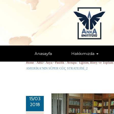
Anasayfa
Hakkımızda
AMERİKA’NIN SÜPER GÜÇ STRATE
Home
/
ABD
/
Asya - Pasifik
/
Avrupa
/
Eğitim, Birey ve Toplum 
AMERİKA’NIN SÜPER GÜÇ STRATEJİSİ_2
15/03
2018