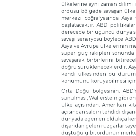
ülkelerine aynı zaman dilimi 
ordusu bölgede savaşan ülkel
merkezi coğrafyasında Asya v
başlatacaktır. ABD politikala
derecede bir üçüncü dünya sa
savaşı senaryosu böylece ABD
Asya ve Avrupa ülkelerinin me
süper güç rakipleri sonunda bi
savaşarak birbirlerini bitire
doğru sürükleneceklerdir. As
kendi ülkesinden bu durumu 
konumunu koruyabilmesi için b
Orta Doğu bölgesinin, ABD’n
sunulması, Wallerstein gibi ön
ülke açısından, Amerikan kı
açısından saldırı tehdidi dış
dünyada egemen oldukça kendi
dışarıdan gelen rüzgarlar sayes
düştüğü gibi, ordunun merkezi 