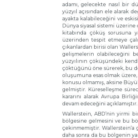
adamı, gelecekte nasıl bir 
yüzyıl açısından ele alarak de
ayakta kalabileceğini ve eski
Dünya siyasal sistemi üzerine 
kitabında çöküş sorusuna ya
üzerinden tespit etmeye çal
çıkanlardan birisi olan Wall
gelişmelerin olabileceğini b
yüzyılının çöküşündeki kendis
çöktüğünü öne sürerek, bu doğ
oluşumuna esas olmak üzere, 
konusu olmamış, aksine Büyük
gelmiştir. Küreselleşme sürec
kararını alarak Avrupa Birl
devam edeceğini açıklamıştır.
Wallerstein, ABD’nin yirmi b
bölgesine gelmesini ve bu bö
çekinmemiştir. Wallerstein’a
daha sonra da bu bölgenin yan