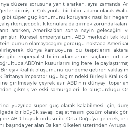
dünya düzeni sorusuna yanıt ararken, aynı zamanda
ğerlendirmiştir. Çok yönlü bir bilim adamı olarak Waller
si gibi süper güç konumunu koruyarak nasıl bir hegemo
çalışırken, jeopolitik konulara da girmek zorunda kalan 
nıt ararken, Amerika’dan sonra neyin geleceğini ve 
ışmıştır. Küresel emperyalizmi, ABD merkezli tek ku
erstein, bunun olamayacağını gördüğü noktada, Amerika
elirleyerek, dünya kamuoyuna bu tespitlerini aktara
i gibi emperyalist bilim adamlarının suçlarını ört ba
rultuda ABD’nin kusurlarını İngiltere ile paylaştırmaya
Birleşik Krallık oluşumunu gündeme getiren yaklaşıml
 Britanya İmparatorluğu biçimindeki Birleşik Krallık
ine girilmesiyle çeyrek asır ABD’nin dünyayı toparlam
iğinden çıkmış ve eski sömürgeleri ile oluşturduğu 
irinci yüzyılda süper güç olarak kalabilmesi için, d
lgede bir büyük savaşı başlatmasını çözüm olarak gör
 göre ABD büyük ordusu ile Orta Doğu’ya gelecek, önc
ı başında yer alan Balkan ülkeleri üzerinden Avrupa ü