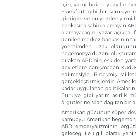
için, yirmi birinci yüzyılın
Frankfurt gibi bir sermaye 
girdiğini ve bu yüzden yirmi 
bankasına sahip olamayan ABD
olamayacağını yazar açıkça i
denilen merkez bankasının ta
yönetimden uzak olduğunu 
hegemonya düzeni oluşturamay
bırakan ABD’nin, eskiden yar
devletlere danışmadan Kudüs g
edilmesiyle, Birleşmiş Mille
gerçekleştirmişlerdir. Amerik
kadar uygulanan politikaların 
Türkiye gibi yarım asırlık mü
örgütlerine silah dağıtan bir
Amerikan gücünün süper devlet
kamuoyu Amerikan hegemonyas
ABD emperyalizminin örgütle
geleceği ile ilgili olarak yen