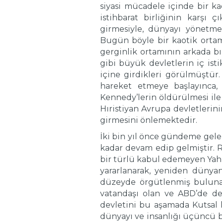
siyasi mücadele içinde bir k
istihbarat birliğinin karşı 
girmesiyle, dünyayı yönetmes
Bugün böyle bir kaotik ortam
gerginlik ortamının arkada b
gibi büyük devletlerin iç ist
içine girdikleri görülmüştür. 
hareket etmeye başlayınca, 
Kennedy’lerin öldürülmesi ile 
Hıristiyan Avrupa devletlerin
girmesini önlemektedir.
İki bin yıl önce gündeme gelen
kadar devam edip gelmiştir. 
bir türlü kabul edemeyen Yah
yararlanarak, yeniden dünyan
düzeyde örgütlenmiş bulunan
vatandaşı olan ve ABD’de de
devletini bu aşamada Kutsal k
dünyayı ve insanlığı üçüncü b