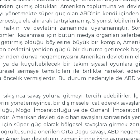
içinden çıkmış oldukları Amerikan toplumuna ve devl
yı yönetmekte süper güç olan ABD’nin kendi içinden 
estçe ele alınarak tartışılamamış, Siyonist lobilerin k
n halkını ve devletini zamanında uyaramamıştır. S
eçimleri kazanması için bütün medya organları sefer
 getirmiş olduğu böylesine büyük bir komplo, Amer
ikan devletini yeniden güçlü bir duruma getirecek başk
rinden dünya hegemonyasını Amerikan devletinin elind
 ya da küçültebilecek bir takım siyasal oyunlara gi
resel sermaye temsilcileri ile birlikte hareket edere
a öncelik vermişlerdir. Bu durum nedeniyle de ABD v
sıkışınca savaş yoluna gitmeyi tercih edebilirler. İç
erini yönetemeyince, bir dış mesele icat ederek savaşl
rluğu, Moğol İmparatorluğu ve de Osmanlı İmparatorlu
dir. Amerikan devleti de cihan savaşları sonrasında yer
çin süper güç olarak bölgesel savaşlara girmek zorun
ğrultusunda önerilen Orta Doğu savaşı, ABD hegemony
n Amerikan devletinin, zaman içinde iyice ayrışmasına