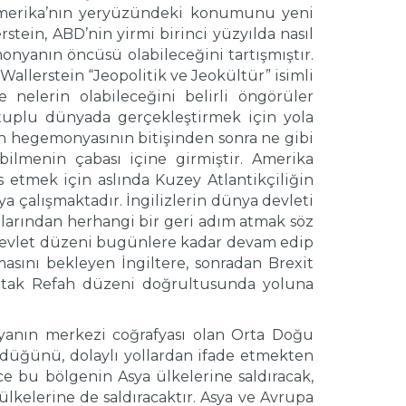
 Amerika’nın yeryüzündeki konumunu yeni
stein, ABD’nin yirmi birinci yüzyılda nasıl
nyanın öncüsü olabileceğini tartışmıştır.
Wallerstein “Jeopolitik ve Jeokültür” isimli
nelerin olabileceğini belirli öngörüler
tuplu dünyada gerçekleştirmek için yola
n hegemonyasının bitişinden sonra ne gibi
bilmenin çabası içine girmiştir. Amerika
s etmek için aslında Kuzey Atlantikçiliğin
 çalışmaktadır. İngilizlerin dünya devleti
arından herhangi bir geri adım atmak söz
 devlet düzeni bugünlere kadar devam edip
asını bekleyen İngiltere, sonradan Brexit
Ortak Refah düzeni doğrultusunda yoluna
ünyanın merkezi coğrafyası olan Orta Doğu
düğünü, dolaylı yollardan ifade etmekten
e bu bölgenin Asya ülkelerine saldıracak,
lkelerine de saldıracaktır. Asya ve Avrupa