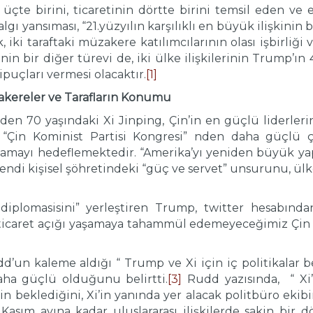
çte birini, ticaretinin dörtte birini temsil eden ve 
algı yansıması, “21.yüzyılın karşılıklı en büyük ilişkini
iki taraftaki müzakere katılımcılarının olası işbirliği
in bir diğer türevi de, iki ülke ilişkilerinin Trump’ın 4
puçları vermesi olacaktır.
[1]
kereler ve Tarafların Konumu
rden 70 yaşındaki Xi Jinping, Çin’in en güçlü liderle
“Çin Kominist Partisi Kongresi” nden daha güçlü çı
mayı hedeflemektedir. “Amerika’yı yeniden büyük yap
ndi kişisel şöhretindeki “güç ve servet” unsurunu, ülkes
et diplomasisini” yerleştiren Trump, twitter hesabınd
ev ticaret açığı yaşamaya tahammül edemeyeceğimiz Çin
’un kaleme aldığı “ Trump ve Xi için iç politikalar beli
aha güçlü olduğunu belirtti.
[3]
Rudd yazısında, “ Xi’
in beklediğini, Xi’in yanında yer alacak politbüro ekib
sım ayına kadar uluslararası ilişkilerde sakin bir 