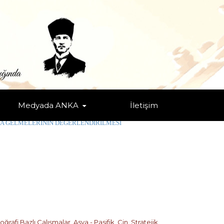
Medyada ANKA
İletişim
İRİLMESİ
AYA GELMELERİNİN DEĞERLENDİRİLMESİ
oğrafi Bazlı Çalışmalar
,
Asya - Pasifik
,
Çin
,
Stratejik