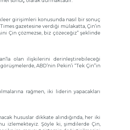
temel sonuç olarak durmaktadır.
eer girişimleri konusunda nasıl bir sonuç
Times gazetesine verdiği mülakatta, Çin’in
ini Çin çözmezse, biz çözeceğiz” şeklinde
la olan ilişkilerini derinleştirebileceği
i görüşmelerde, ABD’nin Pekin’i “Tek Çin”in
lmalarına rağmen, iki liderin yapacakları
nacak hususlar dikkate alındığında, her iki
 izlemekteyiz. Şöyle ki, şimdilerde Çin,