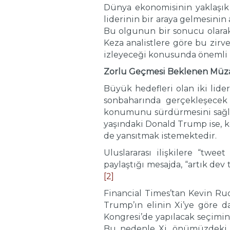
Dünya ekonomisinin yaklaşık ü
liderinin bir araya gelmesinin 
Bu olgunun bir sonucu olarak, 
Keza analistlere göre bu zirven
izleyeceği konusunda önemli i
Zorlu Geçmesi Beklenen Müza
Büyük hedefleri olan iki lide
sonbaharında gerçekleşecek 
konumunu sürdürmesini sağla
yaşındaki Donald Trump ise, ke
de yansıtmak istemektedir.
Uluslararası ilişkilere “twe
paylaştığı mesajda, “artık d
[2]
Financial Times’tan Kevin Rudd
Trump’ın elinin Xi’ye göre d
Kongresi’de yapılacak seçimin
Bu nedenle Xi, önümüzdeki Ka