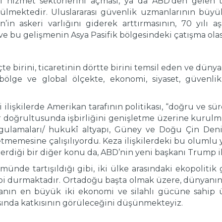
ı hizmet sektörlerini açması, ya da ABD’den gelen
görülmektedir. Uluslararası güvenlik uzmanlarının bü
n’in askeri varlığını giderek arttırmasının, 70 yıl
 bu gelişmenin Asya Pasifik bölgesindeki çatışma olasıl
e birini, ticaretinin dörtte birini temsil eden ve dünya
 bölge ve global ölçekte, ekonomi, siyaset, güvenlik
i ilişkilerde Amerikan tarafının politikası, “doğru ve sü
r doğrultusunda işbirliğini genişletme üzerine kurulm
uygulamaları/ hukukî altyapı, Güney ve Doğu Çin Deni
etmemesine çalışılıyordu. Keza ilişkilerdeki bu olumlu y
terdiği bir diğer konu da, ABD’nin yeni başkanı Trump i
ünde tartışıldığı gibi, iki ülke arasındaki ekopolitik
gibi durmaktadır. Ortadoğu başta olmak üzere, dünyanın 
ın en büyük iki ekonomi ve silahlı gücüne sahip ülk
sında katkısının görüleceğini düşünmekteyiz.