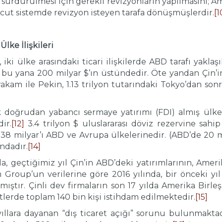
ürdürülmesi için gerekli revizyonların yapılmasını; Am
ut sistemde revizyon isteyen tarafa dönüşmüşlerdir.
[1
lke İlişkileri
, iki ülke arasındaki ticari ilişkilerde ABD tarafı yakl
bu yana 200 milyar $’ın üstündedir. Öte yandan Çin’i
 rakam ile Pekin, 1.13 trilyon tutarındaki Tokyo’dan so
oğrudan yabancı sermaye yatırımı (FDI) almış ülkesid
ir.
[12]
3.4 trilyon $ uluslararası döviz rezervine sahi
38 milyar’ı ABD ve Avrupa ülkelerinedir. (ABD’de 20 m
ındadır.
[14]
 geçtiğimiz yıl Çin’in ABD’deki yatırımlarının, Amerik
roup’un verilerine göre 2016 yılında, bir önceki yıl 
aşmıştır. Çinli dev firmaların son 17 yılda Amerika Birle
tlerde toplam 140 bin kişi istihdam edilmektedir.
[15]
ıllara dayanan “dış ticaret açığı” sorunu bulunmaktad