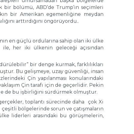
 talepleri umursamadan başka bölgelerde
yük bir bölümü, ABD’de Trump’ın seçimleri
ı aşkın bir Amerikan egemenliğine meydan
ığını arttırdığını öngörüyordu..
nın en güçlü ordularına sahip olan iki ülke
 ile, her iki ülkenin geleceği açısından
rdürülebilir” bir denge kurmak, farklılıkları
uştur. Bu gelişmeye, uzay güvenliği, insan
zlerindeki Çin yapılanması konularındaki
aklaşım Çin tarafı için de geçerlidir. Pekin
le de bu işbirliğini sürdürmek olmuştur.
 gerçekler, toplantı sürecinde daha çok Xi
çeşitli bölgelerinde sorun ve çatışmaların
e liderleri arasındaki bu görüşmelerin,