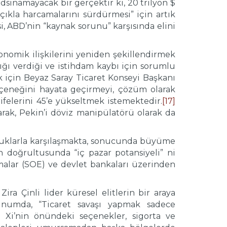
dsınamayacak bir gerçektir ki, 20 trilyon $
çıkla harcamalarını sürdürmesi” için artık
 ABD’nin “kaynak sorunu” karşısında elini
nomik ilişkilerini yeniden şekillendirmek
ığı verdiği ve istihdam kaybı için sorumlu
 için Beyaz Saray Ticaret Konseyi Başkanı
çeneğini hayata geçirmeyi, çözüm olarak
elerini 45’e yükseltmek istemektedir.
[17]
ak, Pekin’i döviz manipülatörü olarak da
rluklarla karşılaşmakta, sonucunda büyüme
ân doğrultusunda “iç pazar potansiyeli” ni
rmalar (SOE) ve devlet bankaları üzerinden
Zira Çinli lider küresel elitlerin bir araya
unumda, “Ticaret savaşı yapmak sadece
]
Xi’nin önündeki seçenekler, sigorta ve