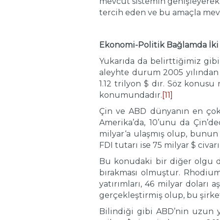
mevcut sistemin genişleyerek s
tercih eden ve bu amaçla mevc
Ekonomi-Politik Bağlamda İki Ü
Yukarıda da belirttiğimiz gibi
aleyhte durum 2005 yılından 
1.12 trilyon $ dır. Söz konusu
konumundadır.
[11]
Çin ve ABD dünyanın en çok d
Amerika’da, 10’unu da Çin’ded
milyar‘a ulaşmış olup, bunun 
FDI tutarı ise 75 milyar $ civar
Bu konudaki bir diğer olgu da,
bırakması olmuştur. Rhodium G
yatırımları, 46 milyar doları 
gerçekleştirmiş olup, bu şirke
Bilindiği gibi ABD’nin uzun y