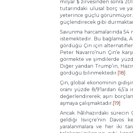
milyar $ zirvesinden sonra 201
tutarındaki ulusal borç ve ya
yeterince güçlü görünmüyor. A
güçlendirecek gibi durmaktad
Savunma harcamalarında 54 mi
istemektedir. Bu bağlamda, Am
gördüğü Çin için alternatifl
Peter Navarro’nun Çin’e kar
görmekte ve şimdilerde yüzde
Diğer yandan Trump’ın, Hazin
gördüğü bilinmektedir.
[18]
Çin, global ekonominin gidiş
oranı yüzde 8/9’lardan 6,5’a 
değerlendirerek; aşırı borçla
aşmaya çalışmaktadır.
[19]
Ancak hâlihazırdaki sürecin Çi
geldiği İsviçre’nin Davos
yaralanmalara ve her iki ta