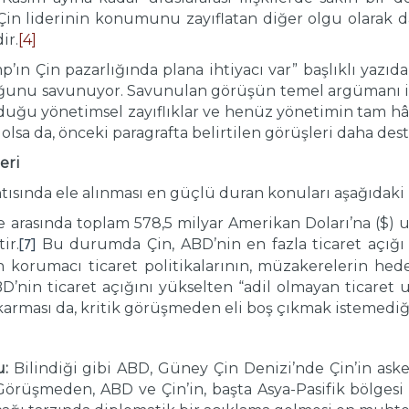
Çin liderinin konumunu zayıflatan diğer olgu olarak d
ir.
[4]
ın Çin pazarlığında plana ihtiyacı var” başlıklı yazıda i
unu savunuyor. Savunulan görüşün temel argümanı ise, 
duğu yönetimsel zayıflıklar ve henüz yönetimin tam hâ
olsa da, önceki paragrafta belirtilen görüşleri daha des
eri
tısında ele alınması en güçlü duran konuları aşağıdaki b
e arasında toplam 578,5 milyar Amerikan Doları’na ($) ul
ir.
Bu durumda Çin, ABD’nin en fazla ticaret açığ
[7]
n korumacı ticaret politikalarının, müzakerelerin he
’nin ticaret açığını yükselten “adil olmayan ticaret
karması da, kritik görüşmeden eli boş çıkmak istemediğ
:
Bilindiği gibi ABD, Güney Çin Denizi’nde Çin’in asker
Görüşmeden, ABD ve Çin’in, başta Asya-Pasifik bölges