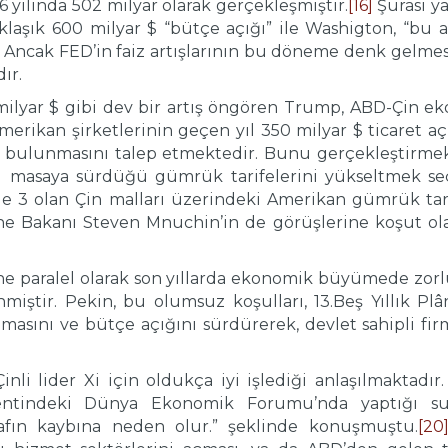
6 yılında 502 milyar olarak gerçekleşmiştir.
[16]
Şurası ya
klaşık 600 milyar $ “bütçe açığı” ile Washigton, “bu a
ncak FED’in faiz artışlarının bu döneme denk gelmesi,
ır.
lyar $ gibi dev bir artış öngören Trump, ABD-Çin eko
erikan şirketlerinin geçen yıl 350 milyar $ ticaret aç
er bulunmasını talep etmektedir. Bunu gerçekleştirmek
şı masaya sürdüğü gümrük tarifelerini yükseltmek se
 3 olan Çin malları üzerindeki Amerikan gümrük tarif
e Bakanı Steven Mnuchin’in de görüşlerine koşut olar
ine paralel olarak son yıllarda ekonomik büyümede zo
inmiştir. Pekin, bu olumsuz koşulları, 13.Beş Yıllık Pl
nmasını ve bütçe açığını sürdürerek, devlet sahipli fi
nli lider Xi için oldukça iyi işlediği anlaşılmaktadır. 
 kentindeki Dünya Ekonomik Forumu’nda yaptığı s
rafın kaybına neden olur.” şeklinde konuşmuştu.
[20