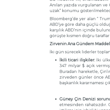
Anılan yazıda vurgulanan ve 
uzak” konumu gösterilmekted
Bloomberg’de yer alan “ Trump’
ABD’ye göre daha güçlü olduğ
karşılık ABD’nin içinde bulun
görüşte kısmen doğru taraflar 
Zirvenin Ana Gündem Maddel
İki gün sürecek liderler toplan
İkili ticari ilişkiler:
İki ülk
347 milyar $ açık vermişt
Buradan hareketle, Çin’i
zirveden günler önce ABD
başkanlık kararnamesi çı
Güney Çin Denizi sorunu
etmesinden rahatsızdır. 