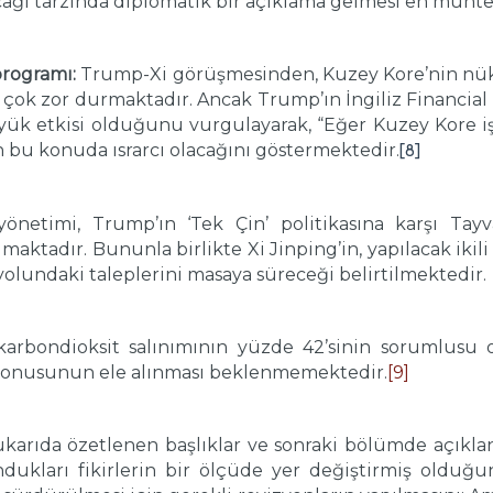
apacağı tarzında diplomatik bir açıklama gelmesi en muh
programı:
Trump-Xi görüşmesinden, Kuzey Kore’nin nükl
çok zor durmaktadır. Ancak Trump’ın İngiliz Financial 
ük etkisi olduğunu vurgulayarak, “Eğer Kuzey Kore iş
n bu konuda ısrarcı olacağını göstermektedir.
[8]
netimi, Trump’ın ‘Tek Çin’ politikasına karşı Tayvan’
aktadır. Bununla birlikte Xi Jinping’in, yapılacak ikil
yolundaki taleplerini masaya süreceği belirtilmektedir.
karbondioksit salınımının yüzde 42’sinin sorumlusu o
” konusunun ele alınması beklenmemektedir.
[9]
yukarıda özetlenen başlıklar ve sonraki bölümde açıkla
kları fikirlerin bir ölçüde yer değiştirmiş olduğunu