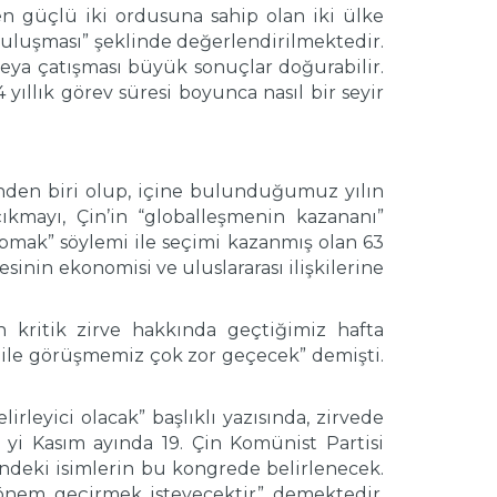
en güçlü iki ordusuna sahip olan iki ülke
n buluşması” şeklinde değerlendirilmektedir.
 veya çatışması büyük sonuçlar doğurabilir.
 yıllık görev süresi boyunca nasıl bir seyir
rinden biri olup, içine bulunduğumuz yılın
kmayı, Çin’in “globalleşmenin kazananı”
mak” söylemi ile seçimi kazanmış olan 63
inin ekonomisi ve uluslararası ilişkilerine
an kritik zirve hakkında geçtiğimiz hafta
 ile görüşmemiz çok zor geçecek” demişti.
rleyici olacak” başlıklı yazısında, zirvede
 yi Kasım ayında 19. Çin Komünist Partisi
indeki isimlerin bu kongrede belirlenecek.
dönem geçirmek isteyecektir” demektedir.