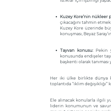
istikrar için işbirliği y
Kuzey Kore’nin nükleer 
çıkacağını tahmin etmek 
Kuzey Kore üzerinde büy
konuşması, Beyaz Saray’ı
Tayvan konusu:
Pekin yö
konusunda endişeler taşım
başkenti olarak tanıması 
Her iki ülke birlikte dünya 
toplantıda “iklim değişikliği
Ele alınacak konularla ilgili 
liderin konumunun ve savundu