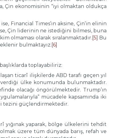
a, Çin ekonomisinin “iyi olmaktan oldukça
se, Financial Times’ın aksine, Çin’in elinin
Çin liderinin ne istediğini bilmesi, buna
kim olmaması olarak sıralanmaktadır.
[5]
Bu
teklenir bulmaktayız.
[6]
aşlıklarda toplayabiliriz:
aşan ticarî ilişkilerde ABD tarafı geçen yıl
ı verdiği ülke konumunda bulunmaktadır.
definde olacağı öngörülmektedir. Trump’ın
 uygulamalarıyla” mücadele kapsamında iki
i tezini güçlendirmektedir.
î yığınak yaparak, bölge ülkelerini tehdit
i olmak üzere tüm dünyada barış, refah ve