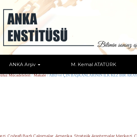
ANKA Arşiv
M. Kemal ATATÜRK
 KEZ BİR ARAYA GELMELERİNİN DEĞERLEND
Nüfuz Mücadeleleri
/
Makale
/ ABD ve ÇİN BAŞKANLARININ İLK KEZ BİR AR
ezi
,
Coğrafi Bazlı Çalışmalar
,
Amerika
,
Stratejik Araştırmalar Merkezi
,
C