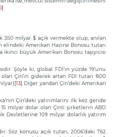
erika ise, mevcut sistemin değiştirilmesini
0]
aşık 350 milyar $ açık vermekte olup, anılan
n elindeki Amerikan Hazine Bonosu tutarı
nra ikinci büyük Amerikan Bonosu taşıyıcısı
ir. Şöyle ki, global FDI’ın yüzde 19’unu
p olan Çin’in giderek artan FDI tutarı 800
ilyar)
[13]
Diğer yandan Çin’deki Amerikan
a’nın Çin’deki yatırımlarını ilk kez geride
15 milyar dolar olan Çinli şirketlerin ABD
şik Devletlerine 109 milyar dolarlık yatırım
ır. Söz konusu açık tutarı, 2006’daki 762