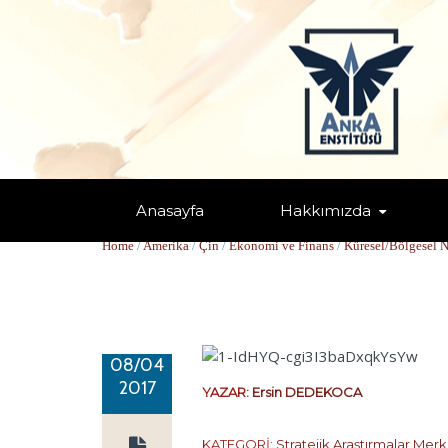
Anasayfa
Hakkımızda
ABD VE ÇİN BAŞKANLARININ İLK
Home
/
Amerika
/
Çin
/
Ekonomi ve Finans
/
Küresel/Bölgesel 
08/04
2017
YAZAR:
Ersin DEDEKOCA
KATEGORİ:
Stratejik Araştırmalar Merk