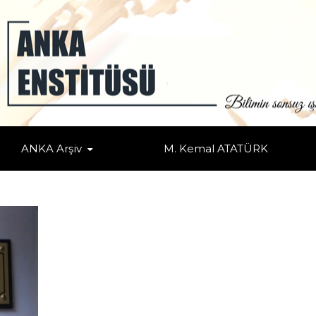
IZ…
MAYACAĞIZ…
ANKA Arşiv
M. Kemal ATATÜRK