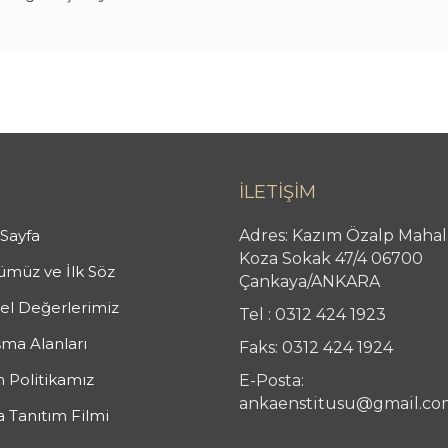
İLETİŞİM
Sayfa
Adres: Kazım Özalp Mahal
Koza Sokak 47/4 06700
müz ve İlk Söz
Çankaya/ANKARA
l Değerlerimiz
Tel : 0312 424 1923
şma Alanları
Faks: 0312 424 1924
n Politikamız
E-Posta:
ankaenstitusu@gmail.co
 Tanıtım Filmi