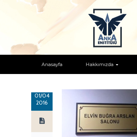
UNUTMADIK! UNUTTURMAYACAĞ
Home
/
Duyurular ve Etkinlikler
/ UNUTMADIK! UNUTTUR
Anasayfa
Hakkımızda
01/04
2016