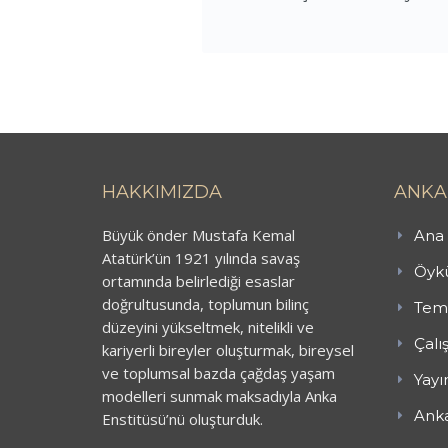
HAKKIMIZDA
ANKA
Büyük önder Mustafa Kemal
Ana 
Atatürk’ün 1921 yılında savaş
Öykü
ortamında belirlediği esaslar
doğrultusunda, toplumun bilinç
Teme
düzeyini yükseltmek, nitelikli ve
Çalı
kariyerli bireyler oluşturmak, bireysel
ve toplumsal bazda çağdaş yaşam
Yayı
modelleri sunmak maksadıyla Anka
Anka
Enstitüsü’nü oluşturduk.