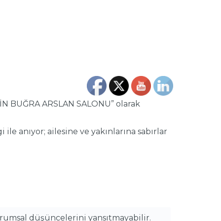
”ELVİN BUĞRA ARSLAN SALONU” olarak
e anıyor; ailesine ve yakınlarına sabırlar
urumsal düşüncelerini yansıtmayabilir.