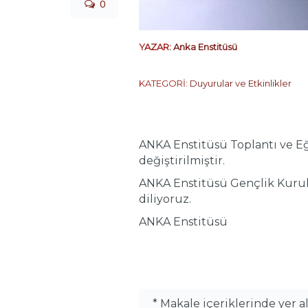
0
YAZAR:
Anka Enstitüsü
KATEGORİ:
Duyurular ve Etkinlikler
ANKA Enstitüsü Toplantı ve Eğ
değiştirilmiştir.
ANKA Enstitüsü Gençlik Kurulu’
diliyoruz.
ANKA Enstitüsü
* Makale içeriklerinde yer 