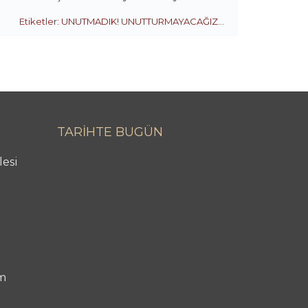
Etiketler:
UNUTMADIK! UNUTTURMAYACAĞIZ...
TARİHTE BUGÜN
lesi
m