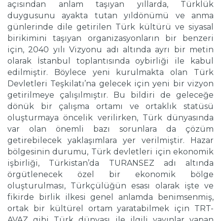
açısından anlam taşıyan yıllarda, Türklük
duygusunu ayakta tutan yıldönümü ve anma
günlerinde dile getirilen Türk kültürü ve siyasal
birikimini taşıyan organizasyonların bir benzeri
için, 2040 yılı Vizyonu adı altında ayrı bir metin
olarak İstanbul toplantısında oybirliği ile kabul
edilmiştir. Böylece yeni kurulmakta olan Türk
Devletleri Teşkilatı’na gelecek için yeni bir vizyon
getirilmeye çalışılmıştır. Bu bildiri de geleceğe
dönük bir çalışma ortamı ve ortaklık statüsü
oluşturmaya öncelik verilirken, Türk dünyasında
var olan önemli bazı sorunlara da çözüm
getirebilecek yaklaşımlara yer verilmiştir. Hazar
bölgesinin durumu, Türk devletleri için ekonomik
işbirliği, Türkistan’da TURANSEZ adı altında
örgütlenecek özel bir ekonomik bölge
oluşturulması, Türkçülüğün esası olarak işte ve
fikirde birlik ilkesi genel anlamda benimsenmiş,
ortak bir kültürel ortam yaratabilmek için TRT-
AVAZ gibi Türk dünyası ile ilgili yayınlar yapan