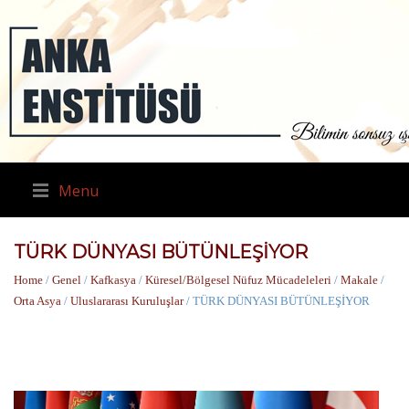
Menu
TÜRK DÜNYASI BÜTÜNLEŞİYOR
Home
/
Genel
/
Kafkasya
/
Küresel/Bölgesel Nüfuz Mücadeleleri
/
Makale
/
Orta Asya
/
Uluslararası Kuruluşlar
/ TÜRK DÜNYASI BÜTÜNLEŞİYOR