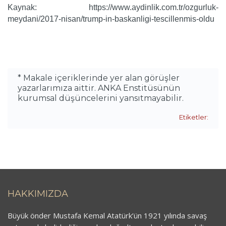
Kaynak: https://www.aydinlik.com.tr/ozgurluk-
meydani/2017-nisan/trump-in-baskanligi-tescillenmis-oldu
* Makale içeriklerinde yer alan görüşler
yazarlarımıza aittir. ANKA Enstitüsünün
kurumsal düşüncelerini yansıtmayabilir.
Etiketler:
HAKKIMIZDA
Büyük önder Mustafa Kemal Atatürk’ün 1921 yılında savaş