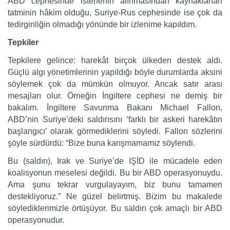
ABD cephesinde istenenin alınmasından kaynaklanan
tatminin hâkim olduğu, Suriye-Rus cephesinde ise çok da
tedirginliğin olmadığı yönünde bir izlenime kapıldım.
Tepkiler
Tepkilere gelince: harekât birçok ülkeden destek aldı.
Güçlü algı yönetimlerinin yapıldığı böyle durumlarda aksini
söylemek çok da mümkün olmuyor. Ancak satır arası
mesajları olur. Örneğin İngiltere cephesi ne demiş bir
bakalım. İngiltere Savunma Bakanı Michael Fallon,
ABD’nin Suriye’deki saldırısını ‘farklı bir askeri harekâtın
başlangıcı’ olarak görmediklerini söyledi. Fallon sözlerini
şöyle sürdürdü: “Bize buna karışmamamız söylendi.
Bu (saldırı), Irak ve Suriye’de IŞİD ile mücadele eden
koalisyonun meselesi değildi. Bu bir ABD operasyonuydu.
Ama şunu tekrar vurgulayayım, biz bunu tamamen
destekliyoruz.” Ne güzel belirtmiş. Bizim bu makalede
söylediklerimizle örtüşüyor. Bu saldırı çok amaçlı bir ABD
operasyonudur.