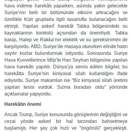
hava indirme harekâtı yaparken, aslında yakın gelecekte
Suriye’nin belli bir bölümünde etkisini artıracağını ve
özellikle Kürt gruplarla ilgili tasarrufta bulanacağını belli
etmişti. Yapılan askerî harekât Tabka bölgesindeki su
kaynaklarının kontrolü açısından da önemliydi. Tabka
barajı, Halep ve Rakka’nın elektrik ve su gereksinimini de
karşılıyordu. ABD, Suriye’de masaya otururken elinde hatırı
sayılır kozlar bulundurmak istiyordu. Sonrasında Suriye
Hava Kuvvetlerince İdlip’te Han Seyhan bölgesine yapılan
hava harekâtı yapıldı. Dünya’ya servis edilen bilgiler, bu
harekâtta Suriye’nin kimyasal silah kullandığını ifade
ediyordu. Suriye makamları ise “Biz kimyasal silah üretimi
yapılan tesisi vurduk. Sızma buradan oldu” yönünde
açıklamalar yapıyordu.
Harekâtın önemi
Ancak Trump, Suriye konusunda görüşlerinin değiştiğini ve
cezai yönde askeri bir hal tarzından bahsetmeye
başlamıştı. Her şey çok hızlı ve “öngörülü” gerçekleşti.