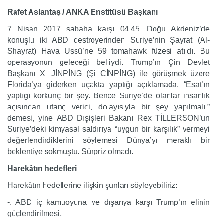
Rafet Aslantaş / ANKA Enstitüsü Başkanı
7 Nisan 2017 sabaha karşı 04.45. Doğu Akdeniz’de
konuşlu iki ABD destroyerinden Suriye’nin Şayrat (Al-
Shayrat) Hava Üssü’ne 59 tomahawk füzesi atıldı. Bu
operasyonun geleceği belliydi. Trump’ın Çin Devlet
Başkanı Xi JİNPİNG (Şi CİNPİNG) ile görüşmek üzere
Florida’ya giderken uçakta yaptığı açıklamada, “Esat’ın
yaptığı korkunç bir şey. Bence Suriye’de olanlar insanlık
açısından utanç verici, dolayısıyla bir şey yapılmalı.”
demesi, yine ABD Dışişleri Bakanı Rex TİLLERSON’un
Suriye’deki kimyasal saldırıya “uygun bir karşılık” vermeyi
değerlendirdiklerini söylemesi Dünya’yı meraklı bir
beklentiye sokmuştu. Sürpriz olmadı.
Harekâtın hedefleri
Harekâtın hedeflerine ilişkin şunları söyleyebiliriz:
-. ABD iç kamuoyuna ve dışarıya karşı Trump’ın elinin
güçlendirilmesi,