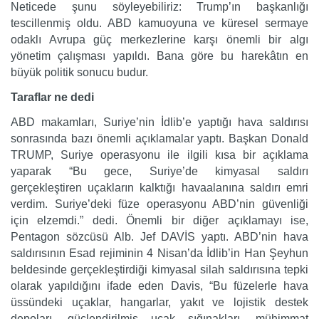
Neticede şunu söyleyebiliriz: Trump’ın başkanlığı
tescillenmiş oldu. ABD kamuoyuna ve küresel sermaye
odaklı Avrupa güç merkezlerine karşı önemli bir algı
yönetim çalışması yapıldı. Bana göre bu harekâtın en
büyük politik sonucu budur.
Taraflar ne dedi
ABD makamları, Suriye’nin İdlib’e yaptığı hava saldırısı
sonrasında bazı önemli açıklamalar yaptı. Başkan Donald
TRUMP, Suriye operasyonu ile ilgili kısa bir açıklama
yaparak “Bu gece, Suriye’de kimyasal saldırı
gerçekleştiren uçakların kalktığı havaalanına saldırı emri
verdim. Suriye’deki füze operasyonu ABD’nin güvenliği
için elzemdi.” dedi. Önemli bir diğer açıklamayı ise,
Pentagon sözcüsü Alb. Jef DAVİS yaptı. ABD’nin hava
saldırısının Esad rejiminin 4 Nisan’da İdlib’in Han Şeyhun
beldesinde gerçekleştirdiği kimyasal silah saldırısına tepki
olarak yapıldığını ifade eden Davis, “Bu füzelerle hava
üssündeki uçaklar, hangarlar, yakıt ve lojistik destek
depoları, güçlendirilmiş uçak sığınakları, mühimmat