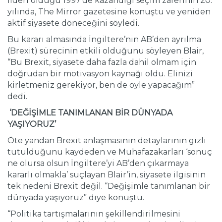
lideri olduğu 1997’de kazandığı seçim zaferinin 20.
yılında, The Mirror gazetesine konuştu ve yeniden
aktif siyasete döneceğini söyledi.
Bu kararı almasında İngiltere’nin AB’den ayrılma
(Brexit) sürecinin etkili olduğunu söyleyen Blair,
“Bu Brexit, siyasete daha fazla dahil olmam için
doğrudan bir motivasyon kaynağı oldu. Elinizi
kirletmeniz gerekiyor, ben de öyle yapacağım”
dedi.
‘DEĞİŞİMLE TANIMLANAN BİR DÜNYADA
YAŞIYORUZ’
Öte yandan Brexit anlaşmasının detaylarının gizli
tutulduğunu kaydeden ve Muhafazakarları ‘sonuç
ne olursa olsun İngiltere’yi AB’den çıkarmaya
kararlı olmakla’ suçlayan Blair’in, siyasete ilgisinin
tek nedeni Brexit değil. “Değişimle tanımlanan bir
dünyada yaşıyoruz” diye konuştu.
“Politika tartışmalarının şekillendirilmesini