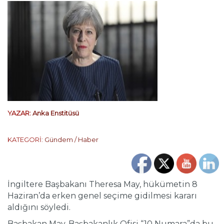
YAZAR:
Anka Enstitüsü
KATEGORİ:
Gündem / Haber
İngiltere Başbakanı Theresa May, hükümetin 8
Haziran’da erken genel seçime gidilmesi kararı
aldığını söyledi.
Başbakan May, Başbakanlık Ofisi “10 Numara”da bu