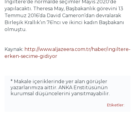
İngiltere’de normalde seçimler Mayıs 2020’de
yapılacaktı. Theresa May, Başbakanlık görevini 13
Temmuz 2016’da David Cameron’dan devralarak
Birleşik Krallık’ın 76’ncı ve ikinci kadın Başbakanı
olmuştu.
Kaynak:
http://www.aljazeera.com.tr/haber/ingiltere-
erken-secime-gidiyor
* Makale içeriklerinde yer alan görüşler
yazarlarımıza aittir. ANKA Enstitüsünün
kurumsal düşüncelerini yansıtmayabilir.
Etiketler: