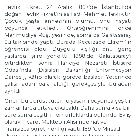
Tevfik Fikret, 24 Aralık 1867’de İstanbul’da
doğan Tevfik Fikret’in asıl adı Mehmet Tevfik’tir.
Çocuk yaşta annesinin ölümü, onu hayatı
boyunca etkiledi. Ortaöğrenimini önce
Mahmudiye Rüştiyesi’nde, sonra da Galatasaray
Sultanisinde yaptı. Burada Recaizade Ekrem’in
öğrencisi oldu. Duygulu kişiliği onu genç
yaşlarda şiire yöneltti. 1888’de Galatasaray’ı
bitirdikten sonra Hariciye Nezareti İstişare
Odası’nda (Dışişleri Bakanlığı Enformasyon
Dairesi), kâtip olarak göreve başladı. Yeterince
çalışmadan para aldığı gerekçesiyle buradan
ayrıldı.
Onun bu dürüst tutumu yaşamı boyunca çeşitli
zamanlarda ortaya çıkacaktı. Daha sonra kısa bir
süre sonra çeşitli memurluklarda bulundu. Ek iş
olarak Ticaret Mekteb-i Alisi’nde hat ve
Fransızca öğretmenliği yaptı. 1891’de Mirsad
dergisinin açtığı şiir yarışmasında birinciliği