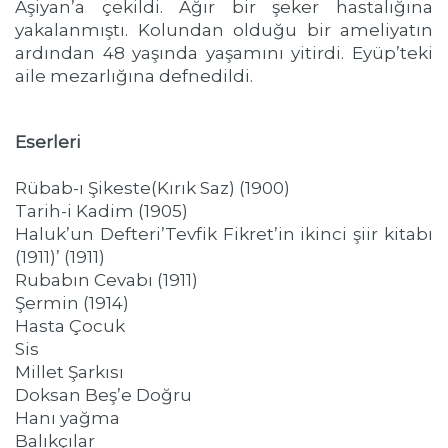
Aşiyan’a çekildi. Ağır bir şeker hastalığına
yakalanmıştı. Kolundan olduğu bir ameliyatın
ardından 48 yaşında yaşamını yitirdi. Eyüp’teki
aile mezarlığına defnedildi.
Eserleri
Rübab-ı Şikeste(Kırık Saz) (1900)
Tarih-i Kadim (1905)
Haluk’un Defteri’Tevfik Fikret’in ikinci şiir kitabı
(1911)’ (1911)
Rubabın Cevabı (1911)
Şermin (1914)
Hasta Çocuk
Sis
Millet Şarkısı
Doksan Beş’e Doğru
Hanı yağma
Balıkçılar