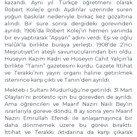
kazandı. Aynı yıl Türkçe öğretmeni olarak
Robert Kolej’e girdi. Aydınlar üzerinde süren
yoğun baskılar nedeniyle birkaç kez gözaltına
alındı. Bir süre sonra dergideki görevinden
ayrıldı. 1906’da Robert Kolej’in hemen yanında
bir ev yaptırarak “Aşiyan” adını verdi. Eşi ve oğlu
Halûk’la birlikte buraya yerleşti. 1908’de 2’nci
Meşrutiyet’in ateşli savunucularından biri oldu.
Hüseyin Kazım Kadri ve Hüseyin Cahit Yalçın’la
birlikte “Tanin” gazetesini kurdu. Gazete İttihat
ve Terakki’nin yayın organı haline getirilmek
istenince karşı çıktı ve Tanin’den ayrıldı.
Mekteb-i Sultani Müdürlüğü’ne getirildi. 31 Mart
Olayları’nı protesto için bu görevden de ayrıldı.
Ama öğrencileri ve Maarif Nazırı Naili Bey’in
ısrarlarıyla göreve döndü. 8 ay sonra yeni Maarif
Nazırı Emrullah Efendi ile anlaşamayınca bir
daha dönmemek üzere bu görevi bırakttı.
İttihat ve Terakki iktidarına da karşı çıkarak