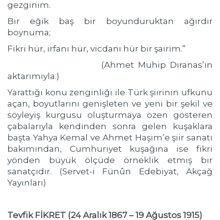
gezginim.
Bir eğik baş bir boyunduruktan ağırdır
boynuma;
Fikri hür, irfanı hür, vicdanı hür bir şairim.”
(Ahmet Muhip Dıranas’ın
aktarımıyla.)
Yarattığı konu zenginliği ile Türk şiirinin ufkunu
açan, boyutlarını genişleten ve yeni bir şekil ve
söyleyiş kurgusu oluşturmaya özen gösteren
çabalarıyla kendinden sonra gelen kuşaklara
başta Yahya Kemal ve Ahmet Haşim’e şiir sanatı
bakımından, Cumhuriyet kuşağına ise fikri
yönden büyük ölçüde örneklik etmiş bir
sanatçıdır. (Servet-i Fünûn Edebiyat, Akçağ
Yayınları)
Tevfik FİKRET (24 Aralık 1867 – 19 Ağustos 1915)