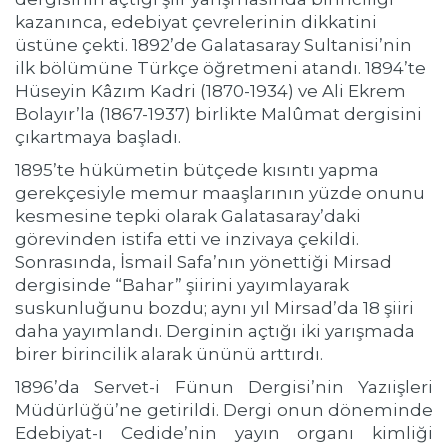
kazanınca, edebiyat çevrelerinin dikkatini
üstüne çekti. 1892’de Galatasaray Sultanisi’nin
ilk bölümüne Türkçe öğretmeni atandı. 1894’te
Hüseyin Kâzım Kadri (1870-1934) ve Ali Ekrem
Bolayır’la (1867-1937) birlikte Malûmat dergisini
çıkartmaya başladı.
1895’te hükümetin bütçede kısıntı yapma
gerekçesiyle memur maaşlarının yüzde onunu
kesmesine tepki olarak Galatasaray’daki
görevinden istifa etti ve inzivaya çekildi.
Sonrasında, İsmail Safa’nın yönettiği Mirsad
dergisinde “Bahar” şiirini yayımlayarak
suskunluğunu bozdu; aynı yıl Mirsad’da 18 şiiri
daha yayımlandı. Derginin açtığı iki yarışmada
birer birincilik alarak ününü arttırdı.
1896’da Servet-i Fünun Dergisi’nin Yazıişleri
Müdürlüğü’ne getirildi. Dergi onun döneminde
Edebiyat-ı Cedide’nin yayın organı kimliği