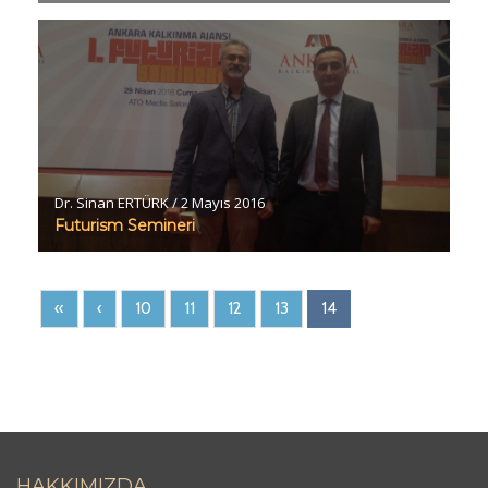
Dr. Sinan ERTÜRK
/
2 Mayıs 2016
Futurism Semineri
«
‹
10
11
12
13
14
HAKKIMIZDA