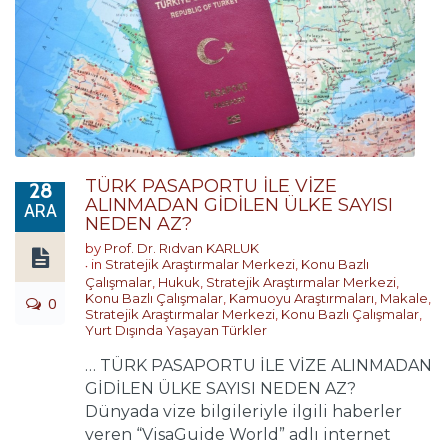
TÜRK PASAPORTU İLE VİZE
28
ALINMADAN GİDİLEN ÜLKE SAYISI
ARA
NEDEN AZ?
by
Prof. Dr. Rıdvan KARLUK
in
Stratejik Araştırmalar Merkezi
,
Konu Bazlı
Çalışmalar
,
Hukuk
,
Stratejik Araştırmalar Merkezi
,
Konu Bazlı Çalışmalar
,
Kamuoyu Araştırmaları
,
Makale
,
0
Stratejik Araştırmalar Merkezi
,
Konu Bazlı Çalışmalar
,
Yurt Dışında Yaşayan Türkler
… TÜRK PASAPORTU İLE VİZE ALINMADAN
GİDİLEN ÜLKE SAYISI NEDEN AZ?
Dünyada vize bilgileriyle ilgili haberler
veren “VisaGuide World” adlı internet