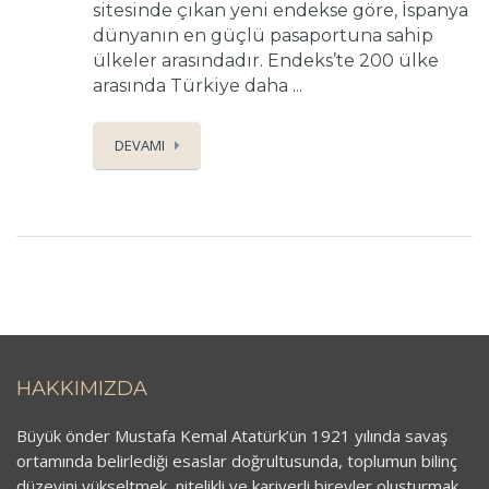
sitesinde çıkan yeni endekse göre, İspanya
dünyanın en güçlü pasaportuna sahip
ülkeler arasındadır. Endeks’te 200 ülke
arasında Türkiye daha ...
DEVAMI
HAKKIMIZDA
Büyük önder Mustafa Kemal Atatürk’ün 1921 yılında savaş
ortamında belirlediği esaslar doğrultusunda, toplumun bilinç
düzeyini yükseltmek, nitelikli ve kariyerli bireyler oluşturmak,