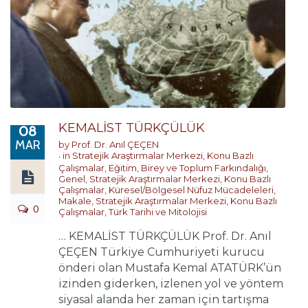
KEMALİST TÜRKÇÜLÜK
08
MAR
by
Prof. Dr. Anıl ÇEÇEN
in
Stratejik Araştırmalar Merkezi
,
Konu Bazlı
Çalışmalar
,
Eğitim, Birey ve Toplum Farkındalığı
,
Genel
,
Stratejik Araştırmalar Merkezi
,
Konu Bazlı
Çalışmalar
,
Küresel/Bölgesel Nüfuz Mücadeleleri
,
Makale
,
Stratejik Araştırmalar Merkezi
,
Konu Bazlı
0
Çalışmalar
,
Türk Tarihi ve Mitolojisi
… KEMALİST TÜRKÇÜLÜK Prof. Dr. Anıl
ÇEÇEN Türkiye Cumhuriyeti kurucu
önderi olan Mustafa Kemal ATATÜRK’ün
izinden giderken, izlenen yol ve yöntem
siyasal alanda her zaman için tartışma