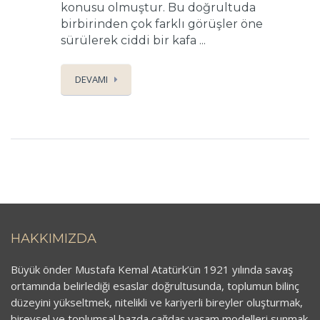
konusu olmuştur. Bu doğrultuda
birbirinden çok farklı görüşler öne
sürülerek ciddi bir kafa ...
DEVAMI
HAKKIMIZDA
Büyük önder Mustafa Kemal Atatürk’ün 1921 yılında savaş
ortamında belirlediği esaslar doğrultusunda, toplumun bilinç
düzeyini yükseltmek, nitelikli ve kariyerli bireyler oluşturmak,
bireysel ve toplumsal bazda çağdaş yaşam modelleri sunmak