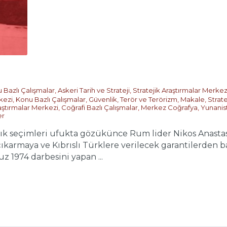
 Bazlı Çalışmalar
,
Askeri Tarih ve Strateji
,
Stratejik Araştırmalar Merkez
kezi
,
Konu Bazlı Çalışmalar
,
Güvenlik, Terör ve Terörizm
,
Makale
,
Strate
raştırmalar Merkezi
,
Coğrafi Bazlı Çalışmalar
,
Merkez Coğrafya
,
Yunanist
er
k seçimleri ufukta gözükünce Rum lider Nikos Anastasiadi
çıkarmaya ve Kıbrıslı Türklere verilecek garantilerden 
 1974 darbesini yapan ...