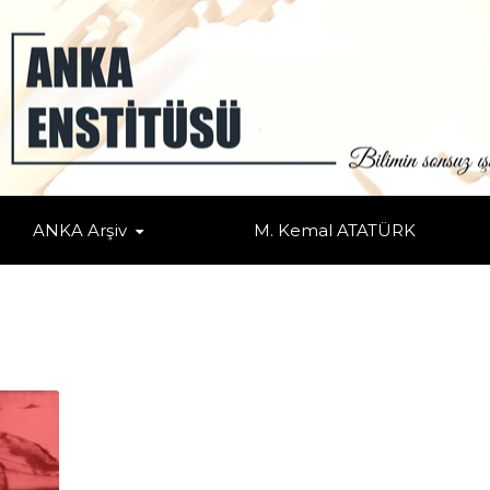
ANKA Arşiv
M. Kemal ATATÜRK
DI"