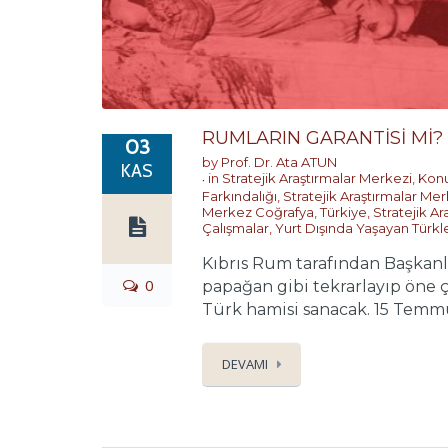
RUMLARIN GARANTİSİ Mİ?
03
by
Prof. Dr. Ata ATUN
KAS
in
Stratejik Araştırmalar Merkezi
,
Konu
Farkındalığı
,
Stratejik Araştırmalar Mer
Merkez Coğrafya
,
Türkiye
,
Stratejik A
Çalışmalar
,
Yurt Dışında Yaşayan Türkl
Kıbrıs Rum tarafından Başkanlı
0
papağan gibi tekrarlayıp öne 
Türk hamisi sanacak. 15 Temmuz
DEVAMI