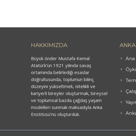
HAKKIMIZDA
ANKA
Büyük önder Mustafa Kemal
Ana 
Atatürk’ün 1921 yılında savaş
Öykü
ortamında belirlediği esaslar
doğrultusunda, toplumun bilinç
Teme
düzeyini yükseltmek, nitelikli ve
Çalı
kariyerli bireyler oluşturmak, bireysel
ve toplumsal bazda çağdaş yaşam
Yayı
modelleri sunmak maksadıyla Anka
Anka
Enstitüsü’nü oluşturduk.