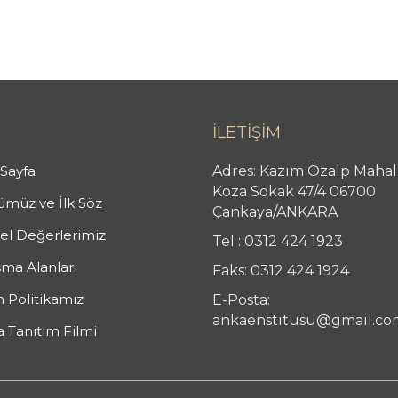
İLETİŞİM
Sayfa
Adres: Kazım Özalp Mahal
Koza Sokak 47/4 06700
müz ve İlk Söz
Çankaya/ANKARA
l Değerlerimiz
Tel : 0312 424 1923
şma Alanları
Faks: 0312 424 1924
n Politikamız
E-Posta:
ankaenstitusu@gmail.co
 Tanıtım Filmi