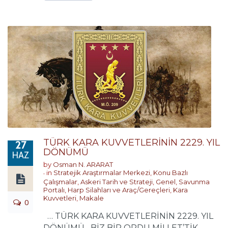
TÜRK KARA KUVVETLERİNİN 2229. YIL
27
DÖNÜMÜ
HAZ
by
Osman N. ARARAT
in
Stratejik Araştırmalar Merkezi
,
Konu Bazlı
Çalışmalar
,
Askeri Tarih ve Strateji
,
Genel
,
Savunma
Portalı
,
Harp Silahları ve Araç/Gereçleri
,
Kara
Kuvvetleri
,
Makale
0
… TÜRK KARA KUVVETLERİNİN 2229. YIL
DÖNÜMÜ BİZ BİR ORDU MİLLET’TİK.