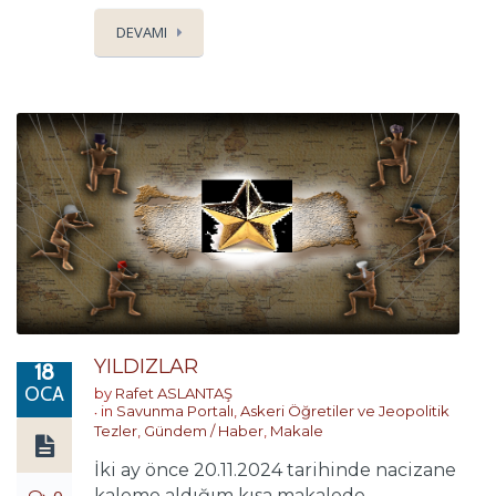
DEVAMI
YILDIZLAR
18
OCA
by
Rafet ASLANTAŞ
in
Savunma Portalı
,
Askeri Öğretiler ve Jeopolitik
Tezler
,
Gündem / Haber
,
Makale
İki ay önce 20.11.2024 tarihinde nacizane
kaleme aldığım kısa makalede