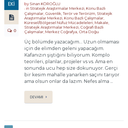
EKI
by
Sinan KÖROĞLU
in
Stratejik Araştırmalar Merkezi
,
Konu Bazlı
Çalışmalar
,
Güvenlik, Terör ve Terörizm
,
Stratejik
Araştırmalar Merkezi
,
Konu Bazlı Çalışmalar
,
Küresel/Bölgesel Nüfuz Mücadeleleri
,
Makale
,
Stratejik Araştırmalar Merkezi
,
Coğrafi Bazlı
0
Çalışmalar
,
Merkez Coğrafya
,
Orta Doğu
Üç bölümde yazacağım… Uzun olmaması
için de elimden geleni yapacağım.
Kafanızın şiştiğini biliyorum. Komplo
teorileri, planlar, projeler vs vs. Ama en
sonunda ucu hep size dokunuyor. Gerçi
bir kesim mahalle yanarken saçını tarıyor
ama olsun onlar da lazım. Nefes alma ...
DEVAMI