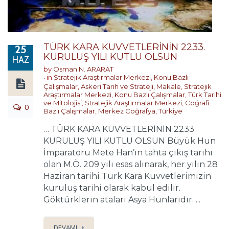
TÜRK KARA KUVVETLERİNİN 2233.
25
KURULUŞ YILI KUTLU OLSUN
HAZ
by
Osman N. ARARAT
in
Stratejik Araştırmalar Merkezi
,
Konu Bazlı
Çalışmalar
,
Askeri Tarih ve Strateji
,
Makale
,
Stratejik
Araştırmalar Merkezi
,
Konu Bazlı Çalışmalar
,
Türk Tarihi
ve Mitolojisi
,
Stratejik Araştırmalar Merkezi
,
Coğrafi
0
Bazlı Çalışmalar
,
Merkez Coğrafya
,
Türkiye
… TÜRK KARA KUVVETLERİNİN 2233.
KURULUŞ YILI KUTLU OLSUN Büyük Hun
İmparatoru Mete Han’ın tahta çıkış tarihi
olan M.Ö. 209 yılı esas alınarak, her yılın 28
Haziran tarihi Türk Kara Kuvvetlerimizin
kuruluş tarihi olarak kabul edilir.
Göktürklerin ataları Asya Hunlarıdır. ...
DEVAMI