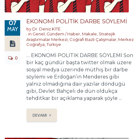
EKONOMİ POLİTİK DARBE SÖYLEMİ
07
MAY
by
Dr. Deniz KİTE
in
Genel
,
Gündem / Haber
,
Makale
,
Stratejik
Araştırmalar Merkezi
,
Coğrafi Bazlı Çalışmalar
,
Merkez
Coğrafya
,
Türkiye
… EKONOMİ POLİTİK DARBE SÖYLEMİ Son
0
bir kaç gündür başta twitter olmak üzere
sosyal medya üzerinde müthiş bir darbe
söylemi ve Erdoğan’ın Menderes gibi
yalnız olmadığına dair yazılar döndüğü
gibi, Devlet Bahçeli de dün oldukça
tehditkar bir açıklama yaparak şöyle ...
DEVAMI