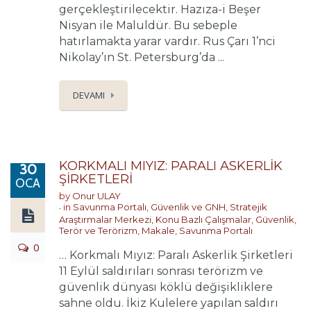
gerçekleştirilecektir. Hazıza-i Beşer
Nisyan ile Maluldür. Bu sebeple
hatırlamakta yarar vardır. Rus Çarı 1’nci
Nikolay’ın St. Petersburg’da ...
DEVAMI
KORKMALI MIYIZ: PARALI ASKERLİK
30
ŞİRKETLERİ
OCA
by
Onur ULAY
in
Savunma Portalı
,
Güvenlik ve GNH
,
Stratejik
Araştırmalar Merkezi
,
Konu Bazlı Çalışmalar
,
Güvenlik,
Terör ve Terörizm
,
Makale
,
Savunma Portalı
0
… Korkmalı Mıyız: Paralı Askerlik Şirketleri
11 Eylül saldırıları sonrası terörizm ve
güvenlik dünyası köklü değişikliklere
sahne oldu. İkiz Kulelere yapılan saldırı