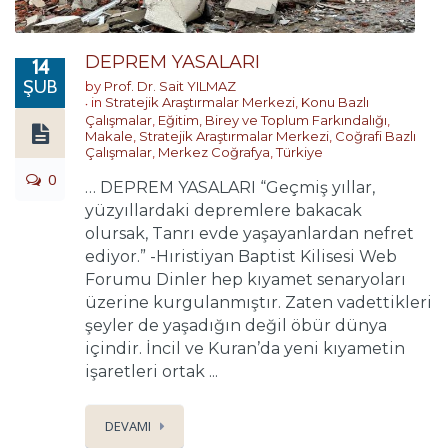
DEPREM YASALARI
14
ŞUB
by
Prof. Dr. Sait YILMAZ
in
Stratejik Araştırmalar Merkezi
,
Konu Bazlı
Çalışmalar
,
Eğitim, Birey ve Toplum Farkındalığı
,
Makale
,
Stratejik Araştırmalar Merkezi
,
Coğrafi Bazlı
Çalışmalar
,
Merkez Coğrafya
,
Türkiye
0
… DEPREM YASALARI “Geçmiş yıllar,
yüzyıllardaki depremlere bakacak
olursak, Tanrı evde yaşayanlardan nefret
ediyor.” -Hıristiyan Baptist Kilisesi Web
Forumu Dinler hep kıyamet senaryoları
üzerine kurgulanmıştır. Zaten vadettikleri
şeyler de yaşadığın değil öbür dünya
içindir. İncil ve Kuran’da yeni kıyametin
işaretleri ortak ...
DEVAMI