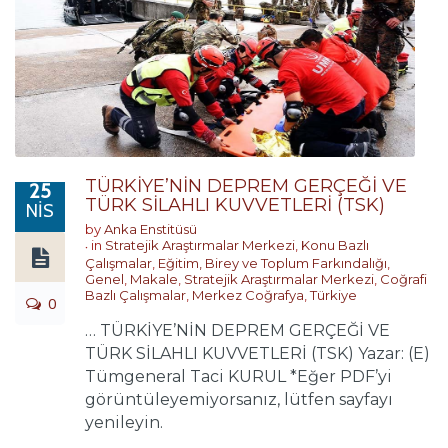
TÜRKİYE’NİN DEPREM GERÇEĞİ VE
25
TÜRK SİLAHLI KUVVETLERİ (TSK)
NIS
by
Anka Enstitüsü
in
Stratejik Araştırmalar Merkezi
,
Konu Bazlı
Çalışmalar
,
Eğitim, Birey ve Toplum Farkındalığı
,
Genel
,
Makale
,
Stratejik Araştırmalar Merkezi
,
Coğrafi
Bazlı Çalışmalar
,
Merkez Coğrafya
,
Türkiye
0
… TÜRKİYE’NİN DEPREM GERÇEĞİ VE
TÜRK SİLAHLI KUVVETLERİ (TSK) Yazar: (E)
Tümgeneral Taci KURUL *Eğer PDF’yi
görüntüleyemiyorsanız, lütfen sayfayı
yenileyin.