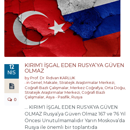
KIRIM’I İŞGAL EDEN RUSYA’YA GÜVEN
12
OLMAZ
NIS
by
Prof. Dr. Rıdvan KARLUK
in
Genel
,
Makale
,
Stratejik Araştırmalar Merkezi
,
Coğrafi Bazlı Çalışmalar
,
Merkez Coğrafya
,
Orta Doğu
,
Stratejik Araştırmalar Merkezi
,
Coğrafi Bazlı
Çalışmalar
,
Asya - Pasifik
,
Rusya
0
… KIRIM’I İŞGAL EDEN RUSYA’YA GÜVEN
OLMAZ Rusya’ya Güven Olmaz 167 ve 76 Yıl
Öncesi Unutulmamalıdır Yarın Moskova’da
Rusya ile önemli bir toplantıda