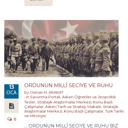
ORDUNUN MİLLÎ SECİYE VE RUHU
13
OCA
by
Osman N. ARARAT
in
Savunma Portalı
,
Askeri Öğretiler ve Jeopolitik
Tezler
,
Stratejik Araştırmalar Merkezi
,
Konu Bazlı
Çalışmalar
,
Askeri Tarih ve Strateji
,
Makale
,
Stratejik
Araştırmalar Merkezi
,
Konu Bazlı Çalışmalar
,
Türk Tarihi
ve Mitolojisi
0
… ORDUNUN MİLLÎ SECİYE VE RUHU BİZ