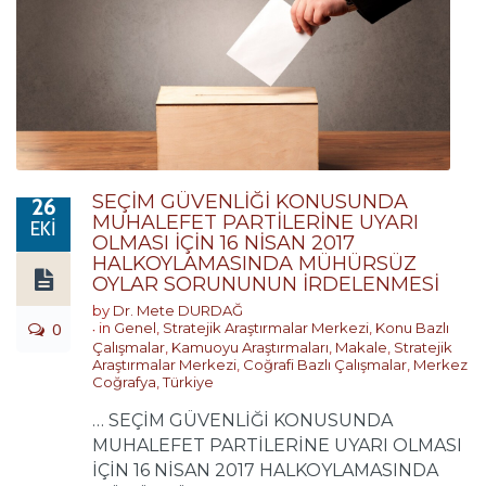
SEÇİM GÜVENLİĞİ KONUSUNDA
26
MUHALEFET PARTİLERİNE UYARI
EKI
OLMASI İÇİN 16 NİSAN 2017
HALKOYLAMASINDA MÜHÜRSÜZ
OYLAR SORUNUNUN İRDELENMESİ
by
Dr. Mete DURDAĞ
0
in
Genel
,
Stratejik Araştırmalar Merkezi
,
Konu Bazlı
Çalışmalar
,
Kamuoyu Araştırmaları
,
Makale
,
Stratejik
Araştırmalar Merkezi
,
Coğrafi Bazlı Çalışmalar
,
Merkez
Coğrafya
,
Türkiye
… SEÇİM GÜVENLİĞİ KONUSUNDA
MUHALEFET PARTİLERİNE UYARI OLMASI
İÇİN 16 NİSAN 2017 HALKOYLAMASINDA