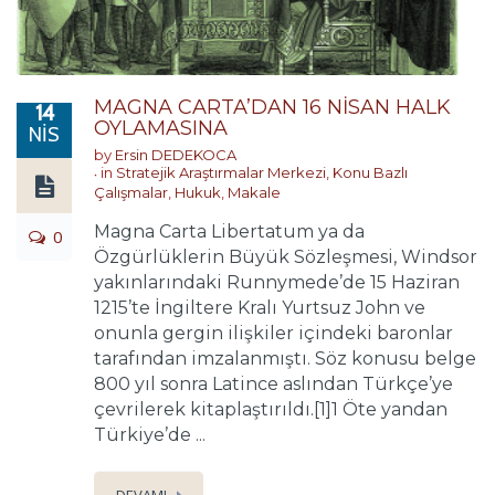
MAGNA CARTA’DAN 16 NİSAN HALK
14
OYLAMASINA
NIS
by
Ersin DEDEKOCA
in
Stratejik Araştırmalar Merkezi
,
Konu Bazlı
Çalışmalar
,
Hukuk
,
Makale
Magna Carta Libertatum ya da
0
Özgürlüklerin Büyük Sözleşmesi, Windsor
yakınlarındaki Runnymede’de 15 Haziran
1215’te İngiltere Kralı Yurtsuz John ve
onunla gergin ilişkiler içindeki baronlar
tarafından imzalanmıştı. Söz konusu belge
800 yıl sonra Latince aslından Türkçe’ye
çevrilerek kitaplaştırıldı.[1]1 Öte yandan
Türkiye’de ...