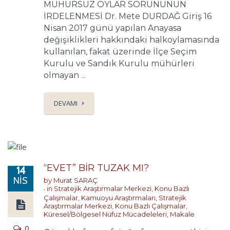
MÜHÜRSÜZ OYLAR SORUNUNUN
İRDELENMESİ Dr. Mete DURDAĞ Giriş 16
Nisan 2017 günü yapılan Anayasa
değişiklikleri hakkındaki halkoylamasında
kullanılan, fakat üzerinde İlçe Seçim
Kurulu ve Sandık Kurulu mühürleri
olmayan ...
DEVAMI
“EVET” BİR TUZAK MI?
14
NIS
by
Murat SARAÇ
in
Stratejik Araştırmalar Merkezi
,
Konu Bazlı
Çalışmalar
,
Kamuoyu Araştırmaları
,
Stratejik
Araştırmalar Merkezi
,
Konu Bazlı Çalışmalar
,
Küresel/Bölgesel Nüfuz Mücadeleleri
,
Makale
0