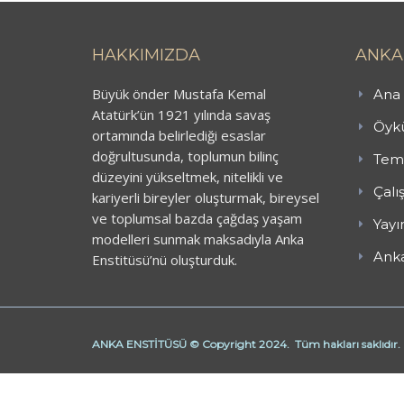
HAKKIMIZDA
ANKA
Büyük önder Mustafa Kemal
Ana 
Atatürk’ün 1921 yılında savaş
Öykü
ortamında belirlediği esaslar
doğrultusunda, toplumun bilinç
Teme
düzeyini yükseltmek, nitelikli ve
Çalı
kariyerli bireyler oluşturmak, bireysel
ve toplumsal bazda çağdaş yaşam
Yayı
modelleri sunmak maksadıyla Anka
Anka
Enstitüsü’nü oluşturduk.
ANKA ENSTİTÜSÜ © Copyright 2024. Tüm hakları saklıdır.
Butik Derhane Ankara
Derhane Ankara
işaret dili kursu