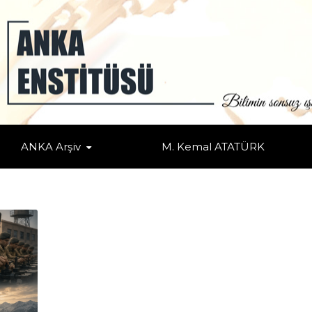
ANKA Arşiv
M. Kemal ATATÜRK