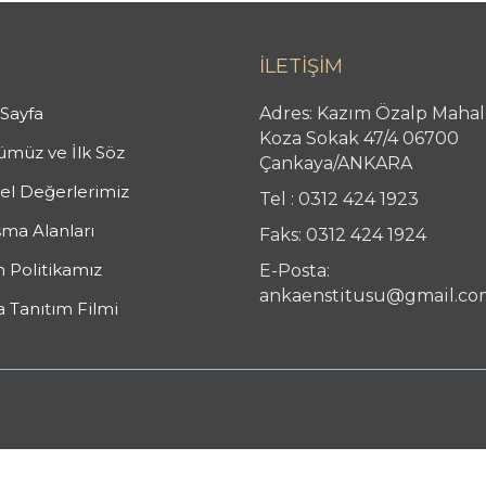
İLETİŞİM
Sayfa
Adres: Kazım Özalp Mahal
Koza Sokak 47/4 06700
müz ve İlk Söz
Çankaya/ANKARA
l Değerlerimiz
Tel : 0312 424 1923
şma Alanları
Faks: 0312 424 1924
n Politikamız
E-Posta:
ankaenstitusu@gmail.co
 Tanıtım Filmi