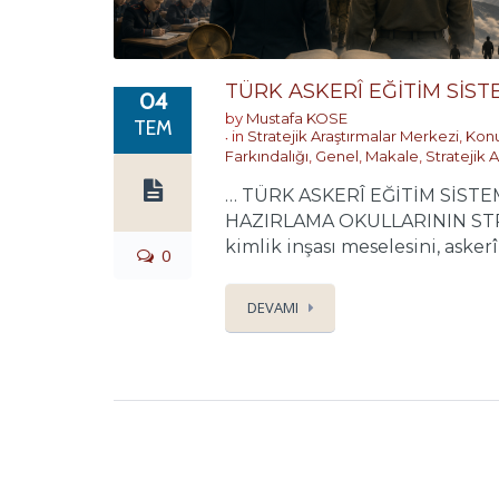
TÜRK ASKERÎ EĞİTİM SİST
04
by
Mustafa KOSE
TEM
in
Stratejik Araştırmalar Merkezi
,
Konu
Farkındalığı
,
Genel
,
Makale
,
Stratejik 
… TÜRK ASKERÎ EĞİTİM SİSTE
HAZIRLAMA OKULLARININ STRAT
kimlik inşası meselesini, askerî 
0
DEVAMI