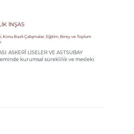
İK İNŞAS
i
,
Konu Bazlı Çalışmalar
,
Eğitim, Birey ve Toplum
e
SI: ASKERÎ LİSELER VE ASTSUBAY
minde kurumsal süreklilik ve mesleki