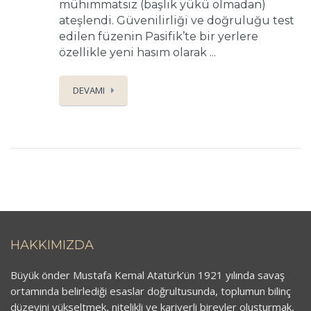
mühimmatsız (başlık yükü olmadan)
ateşlendi. Güvenilirliği ve doğruluğu test
edilen füzenin Pasifik’te bir yerlere
özellikle yeni hasım olarak ...
DEVAMI
HAKKIMIZDA
Büyük önder Mustafa Kemal Atatürk’ün 1921 yılında savaş
ortamında belirlediği esaslar doğrultusunda, toplumun bilinç
düzeyini yükseltmek, nitelikli ve kariyerli bireyler oluşturmak,