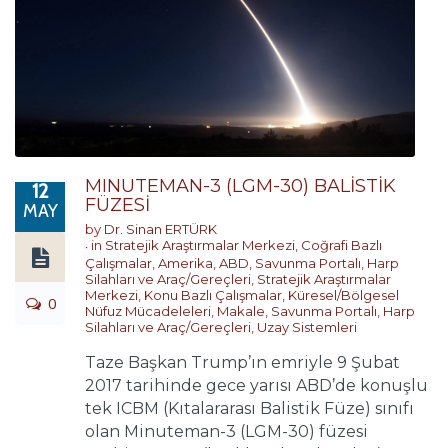
MINUTEMAN-3 (LGM-30) BALİSTİK
12
FÜZESİ
MAY
by
Dr. Sinan ERTÜRK
in
Stratejik Araştırmalar Merkezi
,
Coğrafi Bazlı
Çalışmalar
,
Amerika
,
ABD
,
Savunma Portalı
,
Harp
Silahları ve Araç/Gereçleri
,
Stratejik Araştırmalar
Merkezi
,
Konu Bazlı Çalışmalar
,
Küresel/Bölgesel
0
Nüfuz Mücadeleleri
,
Makale
,
Savunma Portalı
,
Harp
Silahları ve Araç/Gereçleri
,
Uzay Sistemleri
Taze Başkan Trump’ın emriyle 9 Şubat
2017 tarihinde gece yarısı ABD’de konuşlu
tek ICBM (Kıtalararası Balistik Füze) sınıfı
olan Minuteman-3 (LGM-30) füzesi