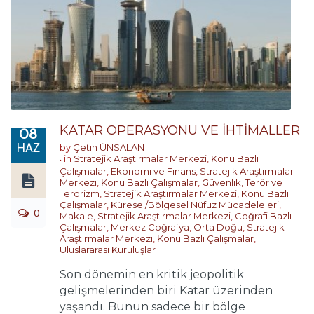
KATAR OPERASYONU VE İHTİMALLER
08
HAZ
by
Çetin ÜNSALAN
in
Stratejik Araştırmalar Merkezi
,
Konu Bazlı
Çalışmalar
,
Ekonomi ve Finans
,
Stratejik Araştırmalar
Merkezi
,
Konu Bazlı Çalışmalar
,
Güvenlik, Terör ve
Terörizm
,
Stratejik Araştırmalar Merkezi
,
Konu Bazlı
Çalışmalar
,
Küresel/Bölgesel Nüfuz Mücadeleleri
,
0
Makale
,
Stratejik Araştırmalar Merkezi
,
Coğrafi Bazlı
Çalışmalar
,
Merkez Coğrafya
,
Orta Doğu
,
Stratejik
Araştırmalar Merkezi
,
Konu Bazlı Çalışmalar
,
Uluslararası Kuruluşlar
Son dönemin en kritik jeopolitik
gelişmelerinden biri Katar üzerinden
yaşandı. Bunun sadece bir bölge