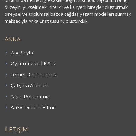
ortamında belirlediği esaslar doğrultusunda, toplumun bilinç
düzeyini yükseltmek, nitelikli ve kariyerli bireyler oluşturmak,
bireysel ve toplumsal bazda çağdaş yaşam modelleri sunmak
maksadıyla Anka Enstitüsü’nü oluşturduk.
ANKA
Ana Sayfa
Öykümüz ve İlk Söz
Temel Değerlerimiz
Çalışma Alanları
Yayın Politikamız
Anka Tanıtım Filmi
İLETİŞİM