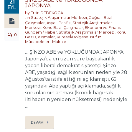
ŞİNZO ABE ve YOKLUĞUNDA
21
JAPONYA
EYL
by
Ersin DEDEKOCA
in
Stratejik Araştırmalar Merkezi
,
Coğrafi Bazlı
Çalışmalar
,
Asya - Pasifik
,
Stratejik Araştırmalar
Merkezi
,
Konu Bazlı Çalışmalar
,
Ekonomi ve Finans
,
Gündem / Haber
,
Stratejik Araştırmalar Merkezi
,
Konu
0
Bazlı Çalışmalar
,
Küresel/Bölgesel Nüfuz
Mücadeleleri
,
Makale
… ŞİNZO ABE ve YOKLUĞUNDA JAPONYA
Japonya’da en uzun süre başbakanlık
yapan liberal demokrat siyasetçi Şinzo
ABE, yaşadığı sağlık sorunları nedeniyle 28
Ağustos’ta istifa ettiğini açıklamıştı. 65
yaşındaki Abe yaptığı açıklamada, sağlık
sorunlarının artması (kronik bağırsak
iltihabının yeniden nüksetmesi) nedeniyle
...
DEVAMI