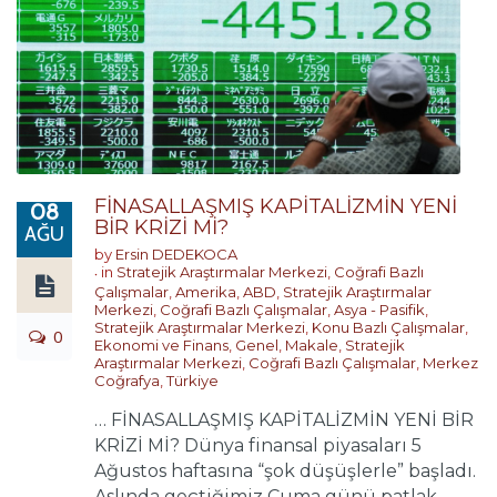
FİNASALLAŞMIŞ KAPİTALİZMİN YENİ
08
BİR KRİZİ Mİ?
AĞU
by
Ersin DEDEKOCA
in
Stratejik Araştırmalar Merkezi
,
Coğrafi Bazlı
Çalışmalar
,
Amerika
,
ABD
,
Stratejik Araştırmalar
Merkezi
,
Coğrafi Bazlı Çalışmalar
,
Asya - Pasifik
,
Stratejik Araştırmalar Merkezi
,
Konu Bazlı Çalışmalar
,
0
Ekonomi ve Finans
,
Genel
,
Makale
,
Stratejik
Araştırmalar Merkezi
,
Coğrafi Bazlı Çalışmalar
,
Merkez
Coğrafya
,
Türkiye
… FİNASALLAŞMIŞ KAPİTALİZMİN YENİ BİR
KRİZİ Mİ? Dünya finansal piyasaları 5
Ağustos haftasına “şok düşüşlerle” başladı.
Aslında geçtiğimiz Cuma günü patlak