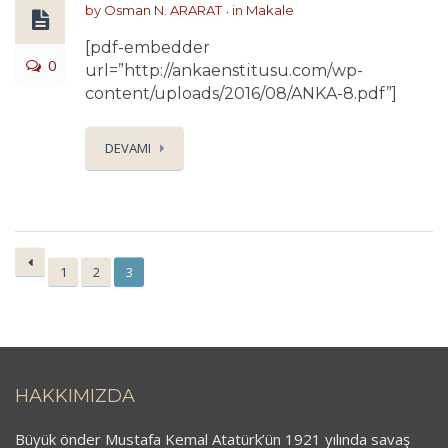
by
Osman N. ARARAT
in
Makale
[pdf-embedder
0
url=”http://ankaenstitusu.com/wp-
content/uploads/2016/08/ANKA-8.pdf”]
DEVAMI
1
2
3
HAKKIMIZDA
Büyük önder Mustafa Kemal Atatürk’ün 1921 yılında savaş