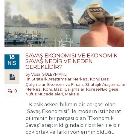
SAVAŞ EKONOMİSİ VE EKONOMİK
18
SAVAŞ NEDİR VE NEDEN
NIS
GEREKLİDİR?
by
Vüsal SÜLEYMANLI
in
Stratejik Araştırmalar Merkezi
,
Konu Bazlı
Çalışmalar
,
Ekonomi ve Finans
,
Stratejik Araştırmalar
Merkezi
,
Konu Bazlı Çalışmalar
,
Küresel/Bölgesel
0
Nüfuz Mücadeleleri
,
Makale
Klasik askeri bilimin bir parçası olan
“Savaş Ekonomisi” ile modern istihbarat
biliminin bir parçası olan “Ekonomik
Savaş” araştırıldığında bir birileri ile bir
çok ortak ve farklı yönlerinin olduğu