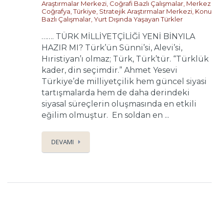
Araştırmalar Merkezi
,
Coğrafi Bazlı Çalışmalar
,
Merkez
Coğrafya
,
Türkiye
,
Stratejik Araştırmalar Merkezi
,
Konu
Bazlı Çalışmalar
,
Yurt Dışında Yaşayan Türkler
……. TÜRK MİLLİYETÇİLİĞİ YENİ BİNYILA
HAZIR MI? Türk’ün Sünni’si, Alevi’si,
Hıristiyan’ı olmaz; Türk, Türk’tür. “Türklük
kader, din seçimdir.” Ahmet Yesevi
Türkiye’de milliyetçilik hem güncel siyasi
tartışmalarda hem de daha derindeki
siyasal süreçlerin oluşmasında en etkili
eğilim olmuştur. En soldan en ...
DEVAMI