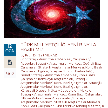
TÜRK MİLLİYETÇİLİĞİ YENİ BİNYILA
12
HAZIR MI?
OCA
by
Prof. Dr. Sait YILMAZ
in
Stratejik Araştırmalar Merkezi
,
Çalışmalar /
Raporlar
,
Stratejik Araştırmalar Merkezi
,
Coğrafi Bazlı
Çalışmalar
,
Stratejik Araştırmalar Merkezi
,
Konu Bazlı
Çalışmalar
,
Eğitim, Birey ve Toplum Farkındalığı
,
0
Genel
,
Stratejik Araştırmalar Merkezi
,
Konu Bazlı
Çalışmalar
,
Kamuoyu Araştırmaları
,
Stratejik
Araştırmalar Merkezi
,
Konu Bazlı Çalışmalar
,
Stratejik
Araştırmalar Merkezi
,
Konu Bazlı Çalışmalar
,
Küresel/Bölgesel Nüfuz Mücadeleleri
,
Makale
,
Stratejik Araştırmalar Merkezi
,
Konu Bazlı Çalışmalar
,
STK ve Psiko-Sosyal Araştırmalar
,
Stratejik
Araştırmalar Merkezi
,
Stratejik Araştırmalar Merkezi
,
Konu Bazlı Çalışmalar
,
Türk Tarihi ve Mitolojisi
,
Stratejik