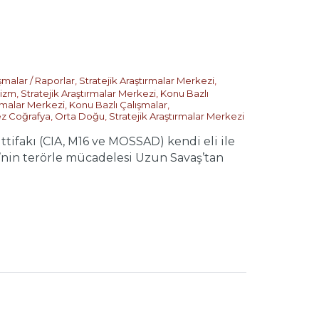
şmalar / Raporlar
,
Stratejik Araştırmalar Merkezi
,
rizm
,
Stratejik Araştırmalar Merkezi
,
Konu Bazlı
ırmalar Merkezi
,
Konu Bazlı Çalışmalar
,
z Coğrafya
,
Orta Doğu
,
Stratejik Araştırmalar Merkezi
tifakı (CIA, M16 ve MOSSAD) kendi eli ile
D’nin terörle mücadelesi Uzun Savaş’tan