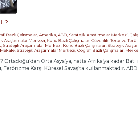
DU?
afi Bazlı Çalışmalar
,
Amerika
,
ABD
,
Stratejik Araştırmalar Merkezi
,
Çalı
jik Araştırmalar Merkezi
,
Konu Bazlı Çalışmalar
,
Güvenlik, Terör ve Terö
k
,
Stratejik Araştırmalar Merkezi
,
Konu Bazlı Çalışmalar
,
Stratejik Araşt
Makale
,
Stratejik Araştırmalar Merkezi
,
Coğrafi Bazlı Çalışmalar
,
Merke
Ortadoğu’dan Orta Asya’ya, hatta Afrika’ya kadar Batı it
arı, Terörizme Karşı Küresel Savaş’ta kullanmaktadır. AB