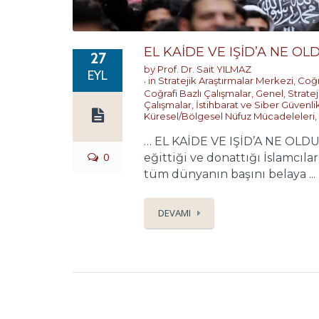
EL KAİDE VE IŞİD’A NE OL
27
by
Prof. Dr. Sait YILMAZ
EYL
in
Stratejik Araştırmalar Merkezi
,
Coğr
Coğrafi Bazlı Çalışmalar
,
Genel
,
Strate
Çalışmalar
,
İstihbarat ve Siber Güvenli
Küresel/Bölgesel Nüfuz Mücadeleleri
,
… EL KAİDE VE IŞİD’A NE OLDU? 
0
eğittiği ve donattığı İslamcıl
tüm dünyanın başını belaya ...
DEVAMI