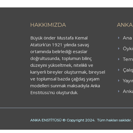
HAKKIMIZDA
ANKA
Büyük önder Mustafa Kemal
Ana 
Atatürk’ün 1921 yılında savaş
Öykü
ortamında belirlediği esaslar
doğrultusunda, toplumun bilinç
Teme
düzeyini yükseltmek, nitelikli ve
Çalı
kariyerli bireyler oluşturmak, bireysel
ve toplumsal bazda çağdaş yaşam
Yayı
modelleri sunmak maksadıyla Anka
Anka
Enstitüsü’nü oluşturduk.
ANKA ENSTİTÜSÜ © Copyright 2024. Tüm hakları saklıdır.