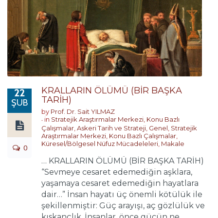
KRALLARIN ÖLÜMÜ (BİR BAŞKA
22
TARİH)
ŞUB
by
Prof. Dr. Sait YILMAZ
in
Stratejik Araştırmalar Merkezi
,
Konu Bazlı
Çalışmalar
,
Askeri Tarih ve Strateji
,
Genel
,
Stratejik
Araştırmalar Merkezi
,
Konu Bazlı Çalışmalar
,
Küresel/Bölgesel Nüfuz Mücadeleleri
,
Makale
0
… KRALLARIN ÖLÜMÜ (BİR BAŞKA TARİH)
“Sevmeye cesaret edemediğin aşklara,
yaşamaya cesaret edemediğin hayatlara
dair…” İnsan hayatı üç önemli kötülük ile
şekillenmiştir: Güç arayışı, aç gözlülük ve
kıskançlık. İnsanlar, önce gücün ne