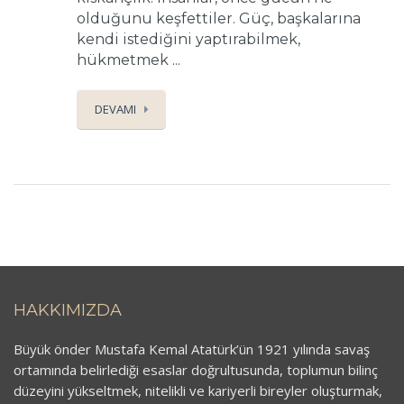
olduğunu keşfettiler. Güç, başkalarına
kendi istediğini yaptırabilmek,
hükmetmek ...
DEVAMI
HAKKIMIZDA
Büyük önder Mustafa Kemal Atatürk’ün 1921 yılında savaş
ortamında belirlediği esaslar doğrultusunda, toplumun bilinç
düzeyini yükseltmek, nitelikli ve kariyerli bireyler oluşturmak,