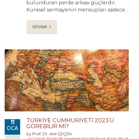
bulunduran perde arkası güçlerdir.
Küresel sermayenin mensupları sadece ...
DEVAMI
TÜRKİYE CUMHURİYETİ 2023’Ü
11
GÖREBİLİR Mİ?
OCA
by
Prof. Dr. Anıl ÇEÇEN
in
Genel
,
Stratejik Araştırmalar Merkezi
,
Konu Bazlı