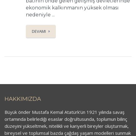
batının önde gelen gelişmiş devletlerinde
ekonomik kalkınmanın yüksek olması
nedeniyle ...
DEVAMI
HAKKIMIZDA
Büyük önder Mustafa Kemal Atatürk’ün 1921 yılında savaş
ortamında belirlediği esaslar doğrultusunda, toplumun bilinç
düzeyini yükseltmek, nitelikli ve kariyerli bireyler oluşturmak,
bireysel ve toplumsal bazda çağdaş yaşam modelleri sunmak