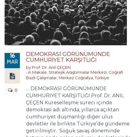
DEMOKRASİ GÖRÜNÜMÜNDE
16
CUMHURİYET KARŞITLIĞI
MAR
by
Prof. Dr. Anıl ÇEÇEN
in
Makale
,
Stratejik Araştırmalar Merkezi
,
Coğrafi
Bazlı Çalışmalar
,
Merkez Coğrafya
,
Türkiye
… DEMOKRASİ GÖRÜNÜMÜNDE
0
CUMHURİYET KARŞITLIĞI Prof. Dr. ANIL
ÇEÇEN Küreselleşme süreci içinde
demokrasi adı altında, yıllarca açıktan
cumhuriyet düşmanlığı diğer ulus
devletler ile birlikte Türkiye’de gündeme
getirilmiştir. Soğuk savaş döneminde