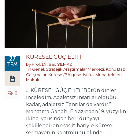
KÜRESEL GÜÇ ELİTİ
27
TEM
by
Prof. Dr. Sait YILMAZ
in
Genel
,
Stratejik Araştırmalar Merkezi
,
Konu Bazlı
Çalışmalar
,
Küresel/Bölgesel Nüfuz Mücadeleleri
,
Makale
… KÜRESEL GÜÇ ELİTİ “Bütün dinleri
0
inceledim. Adaletsiz insanlar olduğu
kadar, adaletsiz Tanrılar da vardır.”
Mahatma Gandhi En azından 19. yüzyılın
ikinci yarısından beri dünyayı
şekillendiren esas itibariyle küresel
sermayenin kontrolünü elinde