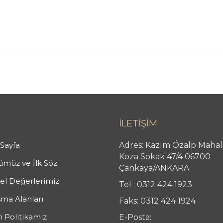
İLETİŞİM
Sayfa
Adres: Kazım Özalp Mahal
Koza Sokak 47/4 06700
müz ve İlk Söz
Çankaya/ANKARA
l Değerlerimiz
Tel : 0312 424 1923
şma Alanları
Faks: 0312 424 1924
n Politikamız
E-Posta: