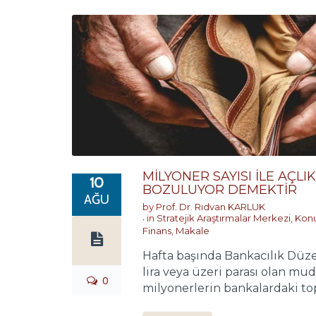
MİLYONER SAYISI İLE AÇL
10
BOZULUYOR DEMEKTİR
AĞU
by
Prof. Dr. Rıdvan KARLUK
in
Stratejik Araştırmalar Merkezi
,
Konu
Finans
,
Makale
Hafta başında Bankacılık Düz
lira veya üzeri parası olan mudi
0
milyonerlerin bankalardaki topl