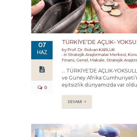
TÜRKİYE’DE AÇLIK- YOKSUL
07
by
Prof. Dr. Rıdvan KARLUK
HAZ
in
Stratejik Araştırmalar Merkezi
,
Konu
Finans
,
Genel
,
Makale
,
Stratejik Araşt
… TÜRKİYE’DE AÇLIK-YOKSULLUK 
ve Güney Afrika Cumhuriyeti’n
eşitsizlik dünyamızda var oldu
0
DEVAMI