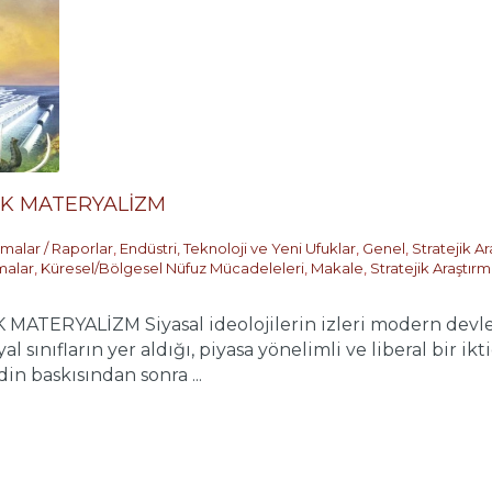
JİK MATERYALİZM
şmalar / Raporlar
,
Endüstri, Teknoloji ve Yeni Ufuklar
,
Genel
,
Stratejik A
malar
,
Küresel/Bölgesel Nüfuz Mücadeleleri
,
Makale
,
Stratejik Araştır
ATERYALİZM Siyasal ideolojilerin izleri modern devleti 
sınıfların yer aldığı, piyasa yönelimli ve liberal bir ikti
 din baskısından sonra ...