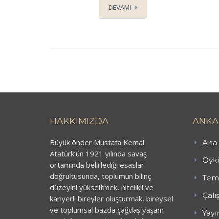
DEVAMI
HAKKIMIZDA
ANKA
Büyük önder Mustafa Kemal
Ana 
Atatürk’ün 1921 yılında savaş
Öykü
ortamında belirlediği esaslar
doğrultusunda, toplumun bilinç
Teme
düzeyini yükseltmek, nitelikli ve
Çalı
kariyerli bireyler oluşturmak, bireysel
ve toplumsal bazda çağdaş yaşam
Yayı