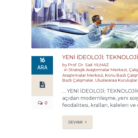
YENİ İDEOLOJİ; TEKNOLO
16
by
Prof. Dr. Sait YILMAZ
ARA
in
Stratejik Araştırmalar Merkezi
,
Çalı
Araştırmalar Merkezi
,
Konu Bazlı Çalış
Bazlı Çalışmalar
,
Uluslararası Kuruluşlar
… YENİ İDEOLOJİ; TEKNOLOJİK M
açıdan modernleşme, yeni sosyal 
0
feodalitesi, kralları, kaleleri ve
DEVAMI