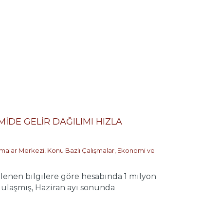
MİDE GELİR DAĞILIMI HIZLA
ırmalar Merkezi
,
Konu Bazlı Çalışmalar
,
Ekonomi ve
enen bilgilere göre hesabında 1 milyon
ya ulaşmış, Haziran ayı sonunda