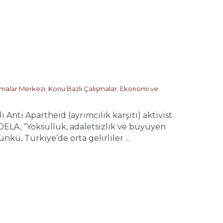
ırmalar Merkezi
,
Konu Bazlı Çalışmalar
,
Ekonomi ve
ti Apartheid (ayrımcılık karşıtı) aktivist
DELA, “Yoksulluk, adaletsizlik ve büyüyen
ü, Türkiye’de orta gelirliler ...