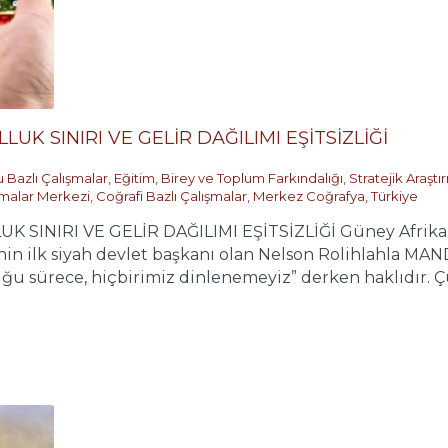
LUK SINIRI VE GELİR DAĞILIMI EŞİTSİZLİĞİ
 Bazlı Çalışmalar
,
Eğitim, Birey ve Toplum Farkındalığı
,
Stratejik Araşt
ırmalar Merkezi
,
Coğrafi Bazlı Çalışmalar
,
Merkez Coğrafya
,
Türkiye
SINIRI VE GELİR DAĞILIMI EŞİTSİZLİĞİ Güney Afrikalı An
in ilk siyah devlet başkanı olan Nelson Rolihlahla MAN
ğu sürece, hiçbirimiz dinlenemeyiz” derken haklıdır. Çünk