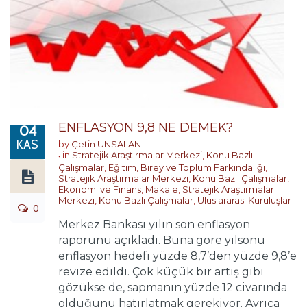
ENFLASYON 9,8 NE DEMEK?
04
KAS
by
Çetin ÜNSALAN
in
Stratejik Araştırmalar Merkezi
,
Konu Bazlı
Çalışmalar
,
Eğitim, Birey ve Toplum Farkındalığı
,
Stratejik Araştırmalar Merkezi
,
Konu Bazlı Çalışmalar
,
Ekonomi ve Finans
,
Makale
,
Stratejik Araştırmalar
Merkezi
,
Konu Bazlı Çalışmalar
,
Uluslararası Kuruluşlar
0
Merkez Bankası yılın son enflasyon
raporunu açıkladı. Buna göre yılsonu
enflasyon hedefi yüzde 8,7’den yüzde 9,8’e
revize edildi. Çok küçük bir artış gibi
gözükse de, sapmanın yüzde 12 civarında
olduğunu hatırlatmak gerekiyor. Ayrıca