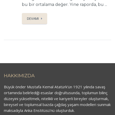
bu bir ortalama değer. Yine raporda, bu ...
DEVAMI
HAKKIMIZDA
Büyük önder Mustafa Kemal Atatürk’ün 1921 yılında savaş
ortamında belirlediği esaslar doğrultusunda, toplumun bilinç
düzeyini yükseltmek, nitelikli ve kariyerli bireyler oluşturmak,
bireysel ve toplumsal bazda çağdaş yaşam modelleri sunmak
maksadıyla Anka Enstitüsü’nü oluşturduk.