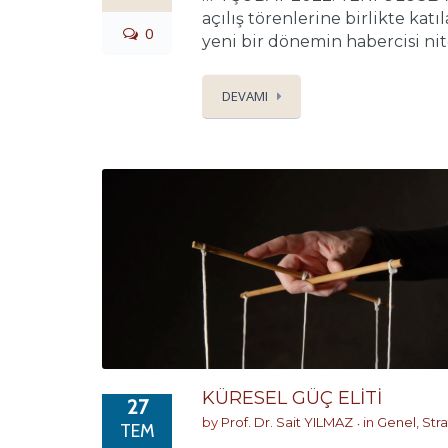
açılış törenlerine birlikte katıl
0
yeni bir dönemin habercisi nitel
DEVAMI
KÜRESEL GÜÇ ELİTİ
27
by
Prof. Dr. Sait YILMAZ
in
Genel
,
Stra
TEM