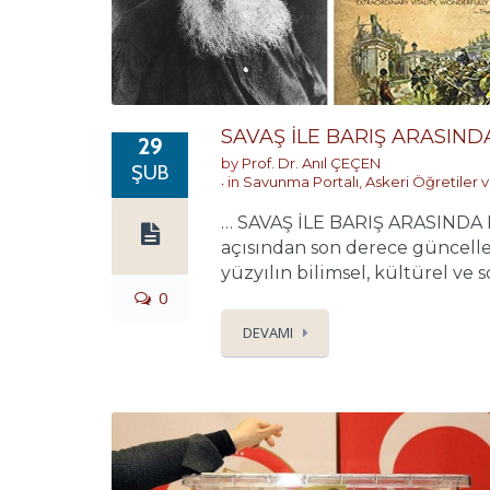
SAVAŞ İLE BARIŞ ARASIND
29
by
Prof. Dr. Anıl ÇEÇEN
ŞUB
in
Savunma Portalı
,
Askeri Öğretiler v
… SAVAŞ İLE BARIŞ ARASINDA Ru
açısından son derece güncell
yüzyılın bilimsel, kültürel ve so
0
DEVAMI