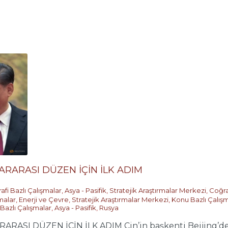
LARARASI DÜZEN İÇİN İLK ADIM
afi Bazlı Çalışmalar
,
Asya - Pasifik
,
Stratejik Araştırmalar Merkezi
,
Coğra
malar
,
Enerji ve Çevre
,
Stratejik Araştırmalar Merkezi
,
Konu Bazlı Çalış
 Bazlı Çalışmalar
,
Asya - Pasifik
,
Rusya
ARASI DÜZEN İÇİN İLK ADIM Çin’in başkenti Beijing’de