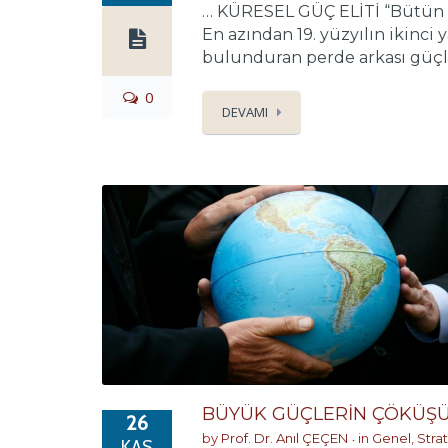
… KÜRESEL GÜÇ ELİTİ “Bütün di
En azından 19. yüzyılın ikinci
bulunduran perde arkası güçle
0
DEVAMI
BÜYÜK GÜÇLERİN ÇÖKÜŞ
26
by
Prof. Dr. Anıl ÇEÇEN
in
Genel
,
Stra
KAS