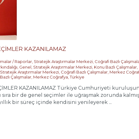
SEÇİMLER KAZANILAMAZ
şmalar / Raporlar
,
Stratejik Araştırmalar Merkezi
,
Coğrafi Bazlı Çalışmal
kındalığı
,
Genel
,
Stratejik Araştırmalar Merkezi
,
Konu Bazlı Çalışmalar
,
Stratejik Araştırmalar Merkezi
,
Coğrafi Bazlı Çalışmalar
,
Merkez Coğra
 Bazlı Çalışmalar
,
Merkez Coğrafya
,
Türkiye
EÇİMLER KAZANILAMAZ Türkiye Cumhuriyeti kuruluş
nı sıra bir de genel seçimler ile uğraşmak zorunda kalmı
ıllık bir süreç içinde kendisini yenileyerek ...