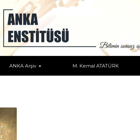
ANKA Arşiv
M. Kemal ATATÜRK