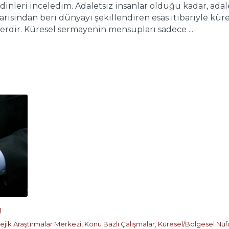
nleri inceledim. Adaletsiz insanlar olduğu kadar, adal
 yarısından beri dünyayı şekillendiren esas itibariyle k
rdir. Küresel sermayenin mensupları sadece ...
Ü
tejik Araştırmalar Merkezi
,
Konu Bazlı Çalışmalar
,
Küresel/Bölgesel Nüf