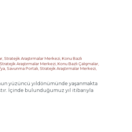
ar
,
Stratejik Araştırmalar Merkezi
,
Konu Bazlı
Stratejik Araştırmalar Merkezi
,
Konu Bazlı Çalışmalar
,
fya
,
Savunma Portalı
,
Stratejik Araştırmalar Merkezi
,
unun yüzüncü yıldönümünde yaşanmakta
ştır. İçinde bulunduğumuz yıl itibarıyla