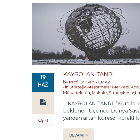
KAYBOLAN TANRI
19
by
Prof. Dr. Sait YILMAZ
HAZ
in
Stratejik Araştırmalar Merkezi
,
Konu
Mücadeleleri
,
Makale
,
Stratejik Araşt
… KAYBOLAN TANRI “Kuralların 
beklenen Üçüncü Dünya Savaşı,
yandan artan küresel kuraklık v
0
DEVAMI