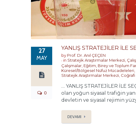
YANLIŞ STRATEJİLER İLE 
27
by
Prof. Dr. Anıl ÇEÇEN
MAY
in
Stratejik Araştırmalar Merkezi
,
Çalı
Çalışmalar
,
Eğitim, Birey ve Toplum Far
Küresel/Bölgesel Nüfuz Mücadeleleri
,
Stratejik Araştırmalar Merkezi
,
Coğrafi
… YANLIŞ STRATEJİLER İLE S
0
olan yoğun siyasal trafiğin ya
devletin ve siyasal rejimin yüzy
DEVAMI