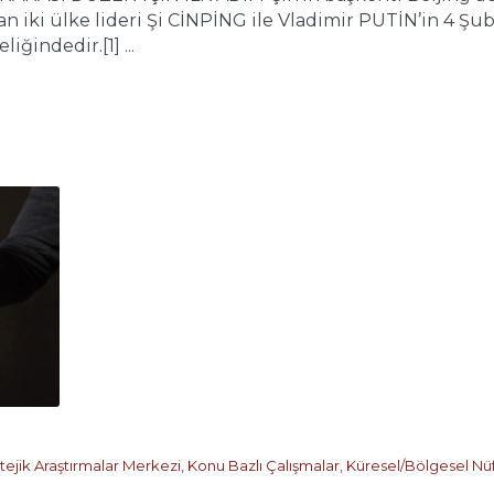
an iki ülke lideri Şi CİNPİNG ile Vladimir PUTİN’in 4 Şubat 
iğindedir.[1] ...
tejik Araştırmalar Merkezi
,
Konu Bazlı Çalışmalar
,
Küresel/Bölgesel Nü