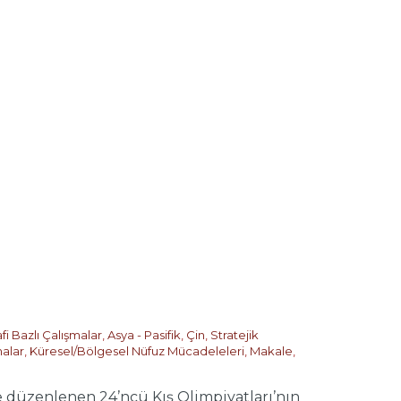
fi Bazlı Çalışmalar
,
Asya - Pasifik
,
Çin
,
Stratejik
malar
,
Küresel/Bölgesel Nüfuz Mücadeleleri
,
Makale
,
 düzenlenen 24’ncü Kış Olimpiyatları’nın