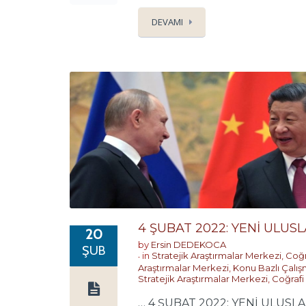
DEVAMI
4 ŞUBAT 2022: YENİ ULUS
20
by
Ersin DEDEKOCA
ŞUB
in
Stratejik Araştırmalar Merkezi
,
Coğr
Araştırmalar Merkezi
,
Konu Bazlı Çalış
Stratejik Araştırmalar Merkezi
,
Coğrafi
… 4 ŞUBAT 2022: YENİ ULUSLAR