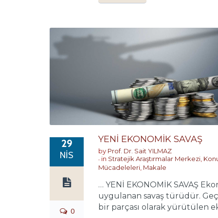
YENİ EKONOMİK SAVAŞ
29
by
Prof. Dr. Sait YILMAZ
NIS
in
Stratejik Araştırmalar Merkezi
,
Konu
Mücadeleleri
,
Makale
… YENİ EKONOMİK SAVAŞ Ekonomi
uygulanan savaş türüdür. Geçm
bir parçası olarak yürütülen ek
0