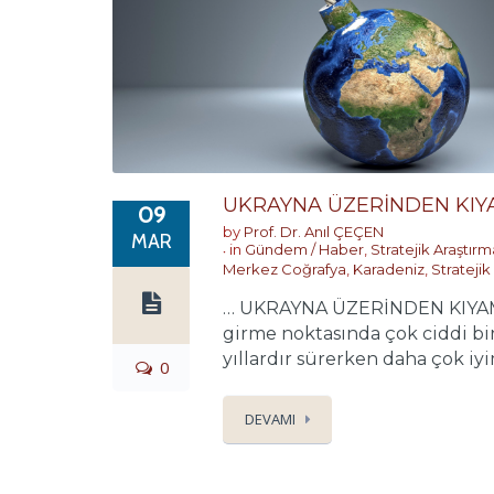
UKRAYNA ÜZERİNDEN KI
09
by
Prof. Dr. Anıl ÇEÇEN
MAR
in
Gündem / Haber
,
Stratejik Araştır
Merkez Coğrafya
,
Karadeniz
,
Stratejik
… UKRAYNA ÜZERİNDEN KIYAMET
girme noktasında çok ciddi bir 
yıllardır sürerken daha çok iyim
0
DEVAMI