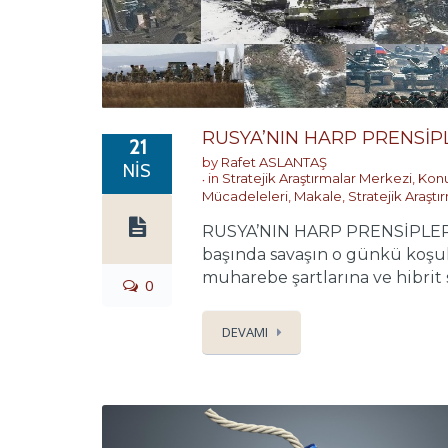
RUSYA’NIN HARP PRENSİP
21
by
Rafet ASLANTAŞ
NIS
in
Stratejik Araştırmalar Merkezi
,
Konu
Mücadeleleri
,
Makale
,
Stratejik Araşt
RUSYA’NIN HARP PRENSİPLERİ
başında savaşın o günkü koşul
muharebe şartlarına ve hibrit 
0
DEVAMI