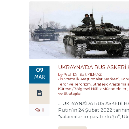
UKRAYNA’DA RUS ASKERİ 
09
by
Prof. Dr. Sait YILMAZ
MAR
in
Stratejik Araştırmalar Merkezi
,
Konu
Terör ve Terörizm
,
Stratejik Araştırmal
Küresel/Bölgesel Nüfuz Mücadeleleri
,
ve Stratejileri
… UKRAYNA’DA RUS ASKERİ HAREK
0
Putin’in 24 Şubat 2022 tarihind
“yalancılar imparatorluğu”, Ukra