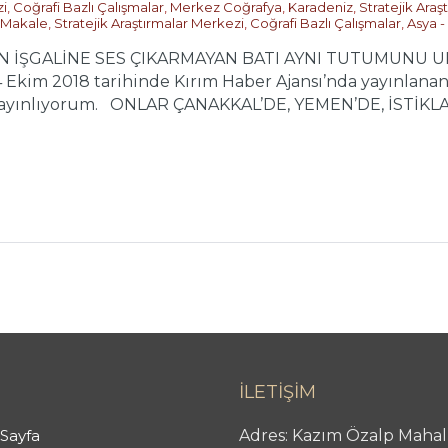
zi
,
Coğrafi Bazlı Çalışmalar
,
Merkez Coğrafya
,
Karadeniz
,
Stratejik Araş
Makale
,
Stratejik Araştırmalar Merkezi
,
Coğrafi Bazlı Çalışmalar
,
Asya - 
AN İŞGALİNE SES ÇIKARMAYAN BATI AYNI TUTUMUNU U
im 2018 tarihinde Kırım Haber Ajansı’nda yayınlanan 
yınlıyorum. ONLAR ÇANAKKAL’DE, YEMEN’DE, İSTİKLAL
İLETİŞİM
Sayfa
Adres: Kazım Özalp Mahal