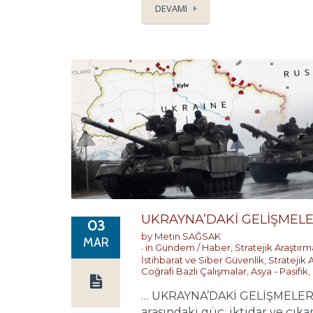
DEVAMI
UKRAYNA’DAKİ GELİŞMELERİ
03
by
Metin SAĞSAK
MAR
in
Gündem / Haber
,
Stratejik Araştır
İstihbarat ve Siber Güvenlik
,
Stratejik 
Coğrafi Bazlı Çalışmalar
,
Asya - Pasifik
,
… UKRAYNA’DAKİ GELİŞMELERİN NA
arasındaki güç, iktidar ve çık