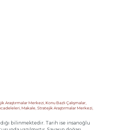
jik Araştırmalar Merkezi
,
Konu Bazlı Çalışmalar
,
cadeleleri
,
Makale
,
Stratejik Araştırmalar Merkezi
,
dığı bilinmektedir. Tarih ise insanoğlu
tusunda yazılmıştır. Savaşın doğası