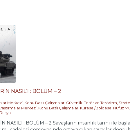
N NASIL’I : BÖLÜM – 2
malar Merkezi
,
Konu Bazlı Çalışmalar
,
Güvenlik, Terör ve Terörizm
,
Strate
Araştırmalar Merkezi
,
Konu Bazlı Çalışmalar
,
Küresel/Bölgesel Nüfuz Mü
Rusya
SIL’I : BÖLÜM – 2 Savaşların insanlık tarihi ile başla
ar mücadelesi çerçevesinde ortaya çıkan savaşlar doğrul