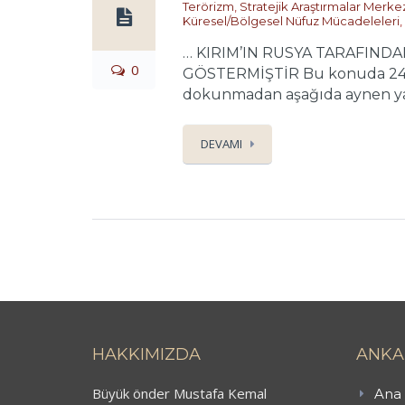
Terörizm
,
Stratejik Araştırmalar Merke
Küresel/Bölgesel Nüfuz Mücadeleleri
,
… KIRIM’IN RUSYA TARAFIND
0
GÖSTERMİŞTİR Bu konuda 24 Ek
dokunmadan aşağıda aynen ya
DEVAMI
HAKKIMIZDA
ANKA
Büyük önder Mustafa Kemal
Ana 