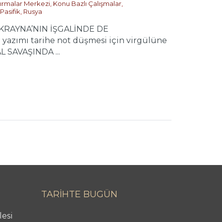
tırmalar Merkezi
,
Konu Bazlı Çalışmalar
,
Pasifik
,
Rusya
KRAYNA’NIN İŞGALİNDE DE
yazımı tarihe not düşmesi için virgülüne
 SAVAŞINDA ...
TARİHTE BUGÜN
lesi