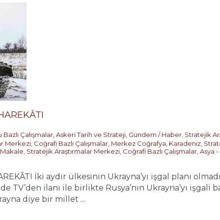
HAREKÂTI
 Bazlı Çalışmalar
,
Askeri Tarih ve Strateji
,
Gündem / Haber
,
Stratejik A
ar Merkezi
,
Coğrafi Bazlı Çalışmalar
,
Merkez Coğrafya
,
Karadeniz
,
Strat
Makale
,
Stratejik Araştırmalar Merkezi
,
Coğrafi Bazlı Çalışmalar
,
Asya - 
ÂTI İki aydır ülkesinin Ukrayna’yı işgal planı olmadı
e TV’den ilanı ile birlikte Rusya’nın Ukrayna’yı işgali 
yna diye bir millet ...