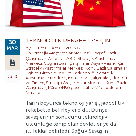
TEKNOLOJİK REKABET VE ÇİN
30
MAR
by
E. Tüma. Cem GÜRDENİZ
in
Stratejik Araştırmalar Merkezi
,
Coğrafi Bazlı
Çalışmalar
,
Amerika
,
ABD
,
Stratejik Araştırmalar
Merkezi
,
Coğrafi Bazlı Çalışmalar
,
Asya - Pasifik
,
Çin
,
Stratejik Araştırmalar Merkezi
,
Konu Bazlı Çalışmalar
,
Eğitim, Birey ve Toplum Farkındalığı
,
Stratejik
0
Araştırmalar Merkezi
,
Konu Bazlı Çalışmalar
,
Ekonomi
ve Finans
,
Stratejik Araştırmalar Merkezi
,
Konu Bazlı
Çalışmalar
,
Küresel/Bölgesel Nüfuz Mücadeleleri
,
Makale
Tarih boyunca teknoloji yarışı, jeopolitik
rekabette belirleyici oldu. Dünya
savaşlarının sonucunu teknolojik
üstünlüğe sahip olan devletler ya da
ittifaklar belirledi. Soğuk Savaş’ın