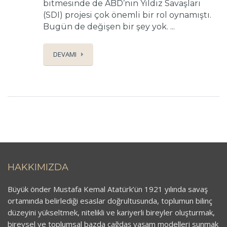
bitmesinde de ABD’nin Yıldız Savaşları
(SDI) projesi çok önemli bir rol oynamıştı.
Bugün de değişen bir şey yok. ...
DEVAMI
HAKKIMIZDA
Büyük önder Mustafa Kemal Atatürk’ün 1921 yılında savaş
ortamında belirlediği esaslar doğrultusunda, toplumun bilinç
düzeyini yükseltmek, nitelikli ve kariyerli bireyler oluşturmak,
bireysel ve toplumsal bazda çağdaş yaşam modelleri sunmak