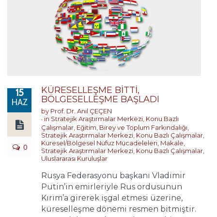
KÜRESELLEŞME BİTTİ,
15
BÖLGESELLEŞME BAŞLADI
HAZ
by
Prof. Dr. Anıl ÇEÇEN
in
Stratejik Araştırmalar Merkezi
,
Konu Bazlı
Çalışmalar
,
Eğitim, Birey ve Toplum Farkındalığı
,
Stratejik Araştırmalar Merkezi
,
Konu Bazlı Çalışmalar
,
Küresel/Bölgesel Nüfuz Mücadeleleri
,
Makale
,
0
Stratejik Araştırmalar Merkezi
,
Konu Bazlı Çalışmalar
,
Uluslararası Kuruluşlar
Rusya Federasyonu başkanı Vladimir
Putin’in emirleriyle Rus ordusunun
Kırım’a girerek işgal etmesi üzerine,
küreselleşme dönemi resmen bitmiştir.