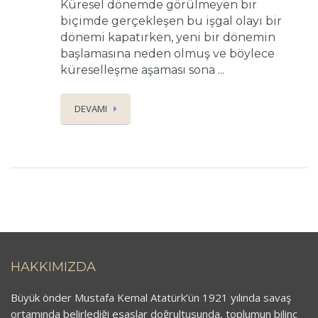
Küresel dönemde görülmeyen bir
biçimde gerçekleşen bu işgal olayı bir
dönemi kapatırken, yeni bir dönemin
başlamasına neden olmuş ve böylece
küreselleşme aşaması sona ...
DEVAMI
HAKKIMIZDA
Büyük önder Mustafa Kemal Atatürk’ün 1921 yılında savaş
ortamında belirlediği esaslar doğrultusunda, toplumun bilinç