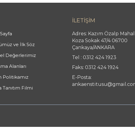
İLETİŞİM
Sayfa
Adres: Kazım Özalp Mahal
Koza Sokak 47/4 06700
müz ve İlk Söz
Çankaya/ANKARA
l Değerlerimiz
Tel : 0312 424 1923
şma Alanları
Faks: 0312 424 1924
n Politikamız
E-Posta:
ankaenstitusu@gmail.co
 Tanıtım Filmi