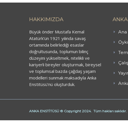
HAKKIMIZDA
ANKA
Büyük önder Mustafa Kemal
Ana 
Atatürk’ün 1921 yılında savaş
Öykü
ortamında belirlediği esaslar
doğrultusunda, toplumun bilinç
Teme
düzeyini yükseltmek, nitelikli ve
Çalı
kariyerli bireyler oluşturmak, bireysel
ve toplumsal bazda çağdaş yaşam
Yayı
modelleri sunmak maksadıyla Anka
Anka
Enstitüsü’nü oluşturduk.
ANKA ENSTİTÜSÜ © Copyright 2024. Tüm hakları saklıdır.
Butik Derhane Ankara
Derhane Ankara
işaret dili kursu