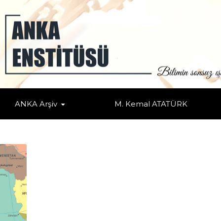
ANKA Arşiv
M. Kemal ATATÜRK