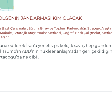
ÖLGENİN JANDARMASI KİM OLACAK
 Bazlı Çalışmalar
,
Eğitim, Birey ve Toplum Farkındalığı
,
Stratejik Araşt
Makale
,
Stratejik Araştırmalar Merkezi
,
Coğrafi Bazlı Çalışmalar
,
Merke
luşlar
ane edilerek İran’a yönelik psikolojik savaş hep günd
 Trump’ın ABD’nin nükleer anlaşmadan geri çekildiğini 
doğu’da ne gibi ...