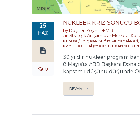
NÜKLEER KRİZ SONUCU B
25
by
Doç. Dr. Yeşim DEMİR
HAZ
in
Stratejik Araştırmalar Merkezi
,
Konu
Küresel/Bölgesel Nüfuz Mücadeleleri
,
Konu Bazlı Çalışmalar
,
Uluslararası Kuru
30 yıldır nükleer program bah
8 Mayıs’ta ABD Başkanı Donald
0
kapsamlı düşünüldüğünde Orta
DEVAMI