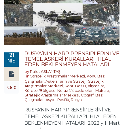
RUSYA’NIN HARP PRENSİPLERİNİ VE
21
TEMEL ASKERİ KURALLARI İHLAL
NIS
EDEN BEKLENMEYEN HATALARI
by
Rafet ASLANTAŞ
in
Stratejik Araştırmalar Merkezi
,
Konu Bazlı
Çalışmalar
,
Askeri Tarih ve Strateji
,
Stratejik
Araştırmalar Merkezi
,
Konu Bazlı Çalışmalar
,
0
Küresel/Bölgesel Nüfuz Mücadeleleri
,
Makale
,
Stratejik Araştırmalar Merkezi
,
Coğrafi Bazlı
Çalışmalar
,
Asya - Pasifik
,
Rusya
RUSYA’NIN HARP PRENSİPLERİNİ VE
TEMEL ASKERİ KURALLARI İHLAL EDEN
BEKLENMEYEN HATALARI 2022 yılı Mart