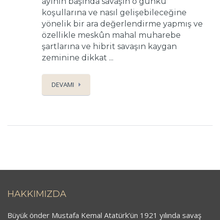
ayının başında savaşın o günkü
koşullarına ve nasıl gelişebileceğine
yönelik bir ara değerlendirme yapmış ve
özellikle meskûn mahal muharebe
şartlarına ve hibrit savaşın kaygan
zeminine dikkat ...
DEVAMI
HAKKIMIZDA
Büyük önder Mustafa Kemal Atatürk’ün 1921 yılında savaş