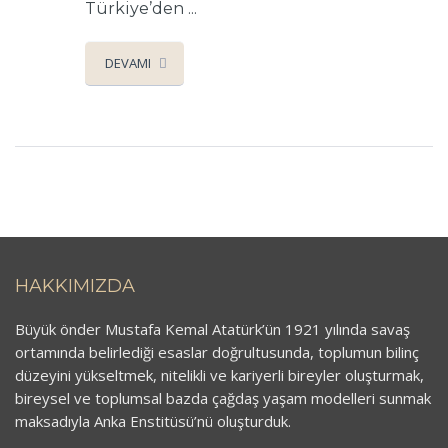
Türkiye’den ...
DEVAMI
HAKKIMIZDA
Büyük önder Mustafa Kemal Atatürk’ün 1921 yılında savaş
ortamında belirlediği esaslar doğrultusunda, toplumun bilinç
düzeyini yükseltmek, nitelikli ve kariyerli bireyler oluşturmak,
bireysel ve toplumsal bazda çağdaş yaşam modelleri sunmak
maksadıyla Anka Enstitüsü’nü oluşturduk.