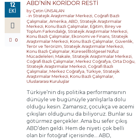
ABD’NİN KORİDOR RESTİ
12
EKI
by
Çetin ÜNSALAN
in
Stratejik Araştırmalar Merkezi
,
Coğrafi Bazlı
Çalışmalar
,
Amerika
,
ABD
,
Stratejik Araştırmalar
Merkezi
,
Konu Bazlı Çalışmalar
,
Eğitim, Birey ve
Toplum Farkındalığı
,
Stratejik Araştırmalar Merkezi
,
Konu Bazlı Çalışmalar
,
Ekonomi ve Finans
,
Stratejik
0
Araştırmalar Merkezi
,
Konu Bazlı Çalışmalar
,
Güvenlik,
Terör ve Terörizm
,
Stratejik Araştırmalar Merkezi
,
Konu Bazlı Çalışmalar
,
Küresel/Bölgesel Nüfuz
Mücadeleleri
,
Makale
,
Stratejik Araştırmalar Merkezi
,
Coğrafi Bazlı Çalışmalar
,
Merkez Coğrafya
,
Orta Doğu
,
Stratejik Araştırmalar Merkezi
,
Coğrafi Bazlı
Çalışmalar
,
Merkez Coğrafya
,
Türkiye
,
Stratejik
Araştırmalar Merkezi
,
Konu Bazlı Çalışmalar
,
Uluslararası Kuruluşlar
Türkiye’nin dış politika performansının
dünüyle ve bugünüyle yanlışlarla dolu
olduğu kesin. Zamansız, çocukça ve acemi
çıkışları olduğunu da biliyoruz. Bunlar su
götürmez gerçekler. Ama bu sefer çıkış
ABD’den geldi. Hem de niyeti çok belli
olan bir fotoğraf içerisinde… ABD,