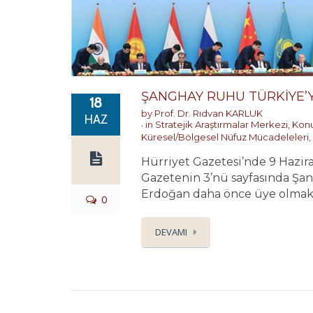
ŞANGHAY RUHU TÜRKİYE’Yİ
18
by
Prof. Dr. Rıdvan KARLUK
HAZ
in
Stratejik Araştırmalar Merkezi
,
Konu
Küresel/Bölgesel Nüfuz Mücadeleleri
,
Hürriyet Gazetesi’nde 9 Hazir
Gazetenin 3’nü sayfasında Şang
Erdoğan daha önce üye olmak iç
0
DEVAMI