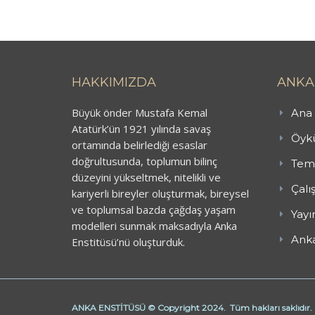
HAKKIMIZDA
ANKA
Büyük önder Mustafa Kemal
Ana 
Atatürk’ün 1921 yılında savaş
Öykü
ortamında belirlediği esaslar
doğrultusunda, toplumun bilinç
Teme
düzeyini yükseltmek, nitelikli ve
Çalı
kariyerli bireyler oluşturmak, bireysel
ve toplumsal bazda çağdaş yaşam
Yayı
modelleri sunmak maksadıyla Anka
Anka
Enstitüsü’nü oluşturduk.
ANKA ENSTİTÜSÜ © Copyright 2024. Tüm hakları saklıdır.