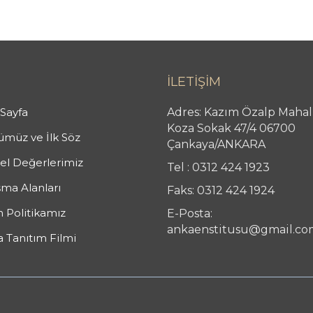
İLETİŞİM
Sayfa
Adres: Kazım Özalp Mahal
Koza Sokak 47/4 06700
müz ve İlk Söz
Çankaya/ANKARA
l Değerlerimiz
Tel : 0312 424 1923
şma Alanları
Faks: 0312 424 1924
n Politikamız
E-Posta:
ankaenstitusu@gmail.co
 Tanıtım Filmi