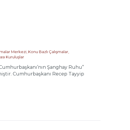
ırmalar Merkezi
,
Konu Bazlı Çalışmalar
,
ası Kuruluşlar
Çin Cumhurbaşkanı’nın Şanghay Ruhu”
rilmiştir. Cumhurbaşkanı Recep Tayyip