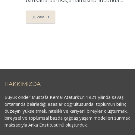
barikatlardan kaçamaması sonucunda ...
DEVAMI
HAKKIMIZDA
Büyük önder Mustafa Kemal Atatürk’ün 1921 yılında savaş
ortamında belirlediği esaslar doğrultusunda, toplumun bilinç
düzeyini yükseltmek, nitelikli ve kariyerli bireyler oluşturmak,
bireysel ve toplumsal bazda çağdaş yaşam modelleri sunmak
maksadıyla Anka Enstitüsü’nü oluşturduk.