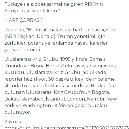
Türkiye ile şiddet sarmalına giren PKK’nın
Suriye’deki silahlı kolu.”
‘HARF ÇORBASI’
Raporda, “Bu kısaltmalardaki harf çorbası içinde
(ABD Başkanı Donald) Trump yönetimi için,
zorluklar, potansiyel anlamda hayati kararlar
yatıyor” denildi.
Uluslararası Kriz Grubu, 1995 yılında, Somali,
Ruanda ve Bosna Hersek’teki savaşlar sonrasında
kuruldu. Uluslararası Kriz Grubu, 40 ülkede
raporlar hazırlıyor, 30 başka ülkeyi de inceleme
altında tutuyor. Uluslararası merkezi Brüksel’de
bulunan Uluslararası Kriz Grubu’nun Bogota,
Dakar, İslamabad, İstanbul, London, Nairobi, New
York ve Washington DC’de bölgesel büroları
bulunuyor.
Kaynak :
https://tr.sputniknews.com/avrupa/201705021028316