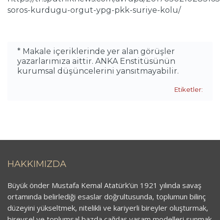
soros-kurdugu-orgut-ypg-pkk-suriye-kolu/
* Makale içeriklerinde yer alan görüşler
yazarlarımıza aittir. ANKA Enstitüsünün
kurumsal düşüncelerini yansıtmayabilir.
Etiketler:
HAKKIMIZDA
Büyük önder Mustafa Kemal Atatürk’ün 1921 yılında savaş
ortamında belirlediği esaslar doğrultusunda, toplumun bilinç
düzeyini yükseltmek, nitelikli ve kariyerli bireyler oluşturmak,
bireysel ve toplumsal bazda çağdaş yaşam modelleri sunmak