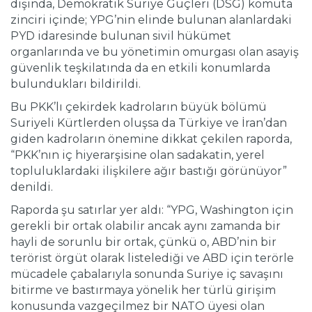
dışında, Demokratik Suriye Güçleri (DSG) komuta
zinciri içinde; YPG’nin elinde bulunan alanlardaki
PYD idaresinde bulunan sivil hükümet
organlarında ve bu yönetimin omurgası olan asayiş
güvenlik teşkilatında da en etkili konumlarda
bulundukları bildirildi.
Bu PKK’lı çekirdek kadroların büyük bölümü
Suriyeli Kürtlerden oluşsa da Türkiye ve İran’dan
giden kadroların önemine dikkat çekilen raporda,
“PKK’nın iç hiyerarşisine olan sadakatin, yerel
topluluklardaki ilişkilere ağır bastığı görünüyor”
denildi.
Raporda şu satırlar yer aldı: “YPG, Washington için
gerekli bir ortak olabilir ancak aynı zamanda bir
hayli de sorunlu bir ortak, çünkü o, ABD’nin bir
terörist örgüt olarak listelediği ve ABD için terörle
mücadele çabalarıyla sonunda Suriye iç savaşını
bitirme ve bastırmaya yönelik her türlü girişim
konusunda vazgeçilmez bir NATO üyesi olan