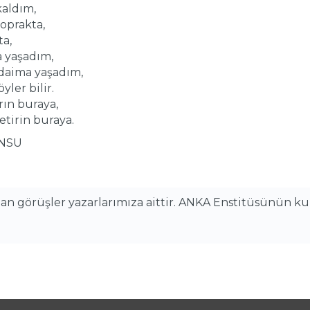
kaldım,
oprakta,
ta,
a yaşadım,
daima yaşadım,
yler bilir.
rın buraya,
tirin buraya.
SU
alan görüşler yazarlarımıza aittir. ANKA Enstitüsünün k