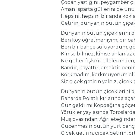
Çoban yastığını, peygamber ç
Aman Isparta güllerini de un
Hepsini, hepsini bir anda kokl
Getirin, dünyanın bütün çiçek
Dünyanın bütün çiçeklerini d
Ben köy öğretmeniyim, bir ba
Ben bir bahçe suluyordum, g
Kimse bilmez, kimse anlamaz 
Ne güller fışkırır çilelerimden,
Kandır, hayattır, emektir beni
Korkmadım, korkmuyorum öl
Siz çiçek getirin yalnız, çiçek 
Dünyanın bütün çiçeklerini d
Baharda Polatlı kırlarında aça
Güz geldi mi Kopdağına göçe
Yörükler yaylasında Toroslarda
Muş ovasından, Ağrı eteğinde
Gücenmesin bütün yurt bahç
Çiçek getirin, çiçek getirin, ö