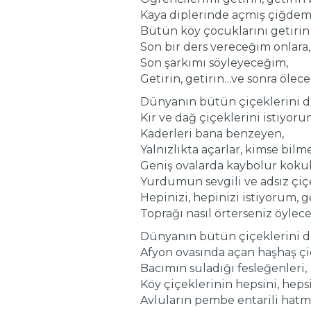
Kaya diplerinde açmış çiğdem
Bütün köy çocuklarını getirin
Son bir ders vereceğim onlara,
Son şarkımı söyleyeceğim,
Getirin, getirin…ve sonra ölec
Dünyanın bütün çiçeklerini d
Kır ve dağ çiçeklerini istiyoru
Kaderleri bana benzeyen,
Yalnızlıkta açarlar, kimse bilm
Geniş ovalarda kaybolur koku
Yurdumun sevgili ve adsız çiç
Hepinizi, hepinizi istiyorum, 
Toprağı nasıl örterseniz öylec
Dünyanın bütün çiçeklerini d
Afyon ovasında açan haşhaş çi
Bacımın suladığı fesleğenleri,
Köy çiçeklerinin hepsini, hepsi
Avluların pembe entarili hatmi