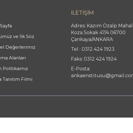
İLETİŞİM
Sayfa
Adres: Kazım Özalp Mahal
Koza Sokak 47/4 06700
müz ve İlk Söz
Çankaya/ANKARA
l Değerlerimiz
Tel : 0312 424 1923
şma Alanları
Faks: 0312 424 1924
n Politikamız
E-Posta:
ankaenstitusu@gmail.co
 Tanıtım Filmi