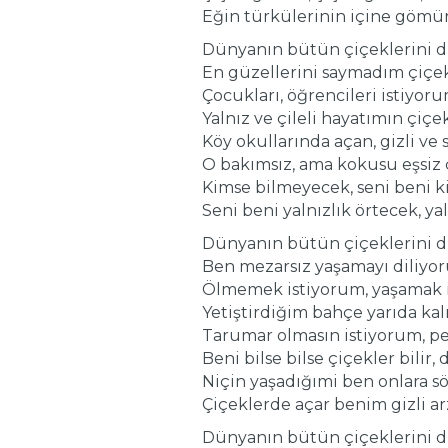
Eğin türkülerinin içine gömü
Dünyanın bütün çiçeklerini d
En güzellerini saymadım çiçek
Çocukları, öğrencileri istiyoru
Yalnız ve çileli hayatımın çiçek
Köy okullarında açan, gizli ve s
O bakımsız, ama kokusu eşsiz 
Kimse bilmeyecek, seni beni 
Seni beni yalnızlık örtecek, yal
Dünyanın bütün çiçeklerini d
Ben mezarsız yaşamayı diliyo
Ölmemek istiyorum, yaşamak i
Yetiştirdiğim bahçe yarıda kal
Tarumar olmasın istiyorum, pe
Beni bilse bilse çiçekler bilir, 
Niçin yaşadığımi ben onlara s
Çiçeklerde açar benim gizli ar
Dünyanın bütün çiçeklerini d