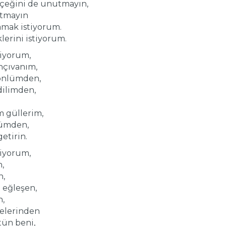
içeğini de unutmayın,
utmayın
amak istiyorum.
lerini istiyorum.
iyorum,
hçıvanım,
önlümden,
dilimden,
m güllerim,
ümden,
getirin.
iyorum,
n,
n,
 eğleşen,
n,
elerinden
rtün beni,