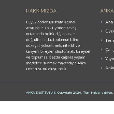
HAKKIMIZDA
ANKA
Büyük önder Mustafa Kemal
Ana 
Atatürk’ün 1921 yılında savaş
Öykü
ortamında belirlediği esaslar
doğrultusunda, toplumun bilinç
Teme
düzeyini yükseltmek, nitelikli ve
Çalı
kariyerli bireyler oluşturmak, bireysel
ve toplumsal bazda çağdaş yaşam
Yayı
modelleri sunmak maksadıyla Anka
Anka
Enstitüsü’nü oluşturduk.
ANKA ENSTİTÜSÜ © Copyright 2024. Tüm hakları saklıdır.
Butik Derhane Ankara
Derhane Ankara
işaret dili kursu