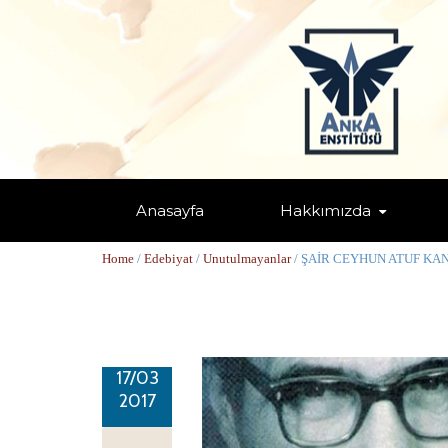
Anasayfa
Hakkımızda
ŞAİR CEYHUN ATUF KANSU’YU A
Home
/
Edebiyat
/
Unutulmayanlar
/ ŞAİR CEYHUN ATUF KA
17/03
2017