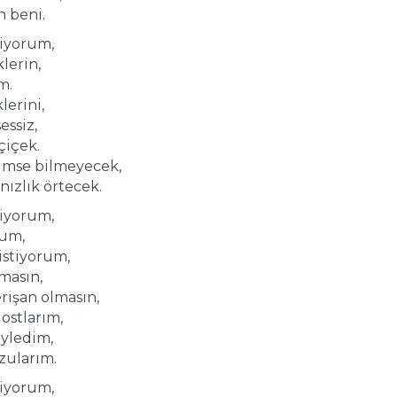
n beni.
iyorum,
lerin,
m.
lerini,
essiz,
çiçek.
kimse bilmeyecek,
nızlık örtecek.
iyorum,
rum,
stiyorum,
masın,
rişan olmasın,
dostlarım,
öyledim,
zularım.
iyorum,