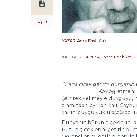
0
YAZAR:
Anka Enstitüsü
KATEGORİ:
Kültür & Sanat
,
Edebiyat
,
U
“
Bana çiçek getirin, dünyanın b
Köy öğretmeni Şefik Sı
Şair tek kelimeyle duyguyu, m
aramızdan ayrılan şair Ceyhu
şairin, duygu yüklü aşağıdaki ş
Dünyanın bütün çiçeklerini 
Bütün çiçeklerini getirin bura
Öğrencilerimi getirin, getirin 