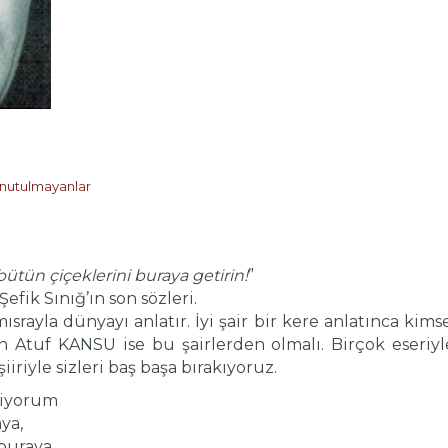
nutulmayanlar
ütün çiçeklerini buraya getirin!
”
nığ’ın son sözleri.
ısrayla dünyayı anlatır. İyi şair bir kere anlatınca k
n Atuf KANSU ise bu şairlerden olmalı. Birçok eseriy
iiriyle sizleri baş başa bırakıyoruz.
diyorum
ya,
buraya,