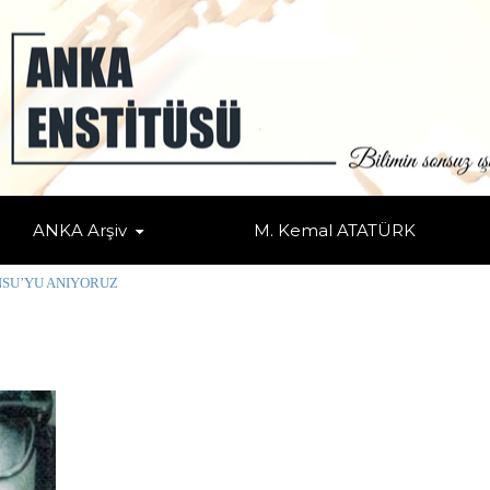
ANKA Arşiv
M. Kemal ATATÜRK
NIYORUZ
NSU’YU ANIYORUZ