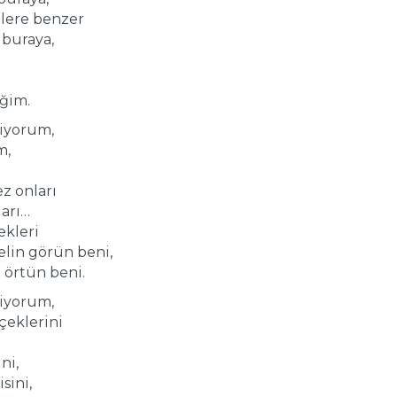
lere benzer
 buraya,
eğim.
iyorum,
m,
ez onları
ları…
ekleri
gelin görün beni,
e örtün beni.
iyorum,
çeklerini
ni,
sini,