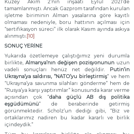
Kuzey Akım 2’nin inşaatı Eylül 2021’de
tamamlanmıştı. Ancak Gazprom tarafından kurulan
işletme biriminin Alman yasalarına göre kayıtlı
olmaması nedeniyle, boru hattının açılması için
“sertifikasyon süreci” ilk olarak Kasım ayında askıya
alınmıştı.
[10]
SONUÇ YERİNE
Yukarıda özetlemeye çalıştığımız yeni durumla
birlikte,
Almanya’nın değişen pozisyonunun
uzun
vadeli sonuçları henüz net değildir.
Putin’in
Ukrayna’ya saldırısı, “NATO’yu birleştirmiş
” ve hem
“Ukrayna’ya savunma silahları gönderme” hem de
“Rusya’ya karşı yaptırımlar” konusunda karar verme
açısından çok “
daha güçlü AB dış politika
eşgüdümünü
” de beraberinde getirmiş
görünmektedir. Scholz’un dediği gibi, “Biz ve
ortaklarımız nadiren bu kadar kararlı ve birlik
içindeydik.”