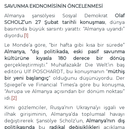
SAVUNMA EKONOMİSİNİN ÖNCELENMESİ
Almanya şansölyesi Sosyal Demokrat
Olaf
SCHOLZ’un 27 Şubat tarihli konuşması
, dünya
basınında büyük sarsıntı yarattı: “Almanya uyandı”
diyordu.
[1]
Le Monde’a göre, “bir hafta gibi kısa bir sürede”
Almanya, “dış politikada, eski pasif savunma
kültürüne kıyasla 180 derece bir dönüş
gerçekleştirmişti.” Muhafazakâr Die Welt’in baş
editörü Ulf POSCHARDT, bu konuşmanın “
müthiş
bir yeni başlangıç
” olduğunu düşünüyordu. Der
Spiegel’e ve Financial Times’a göre bu konuşma,
“Avrupa ve Almanya açısından bir dönüm noktası”
idi.
[2]
Kimi gözlemciler, Rusya’nın Ukrayna’yı işgali ve
ilhak girişiminin, Almanya’da toplumsal havayı
değiştirerek Şansölye Scholz’un,
Almanya’nın dış
politikasında
bu
radikal değişiklikleri
açıklama