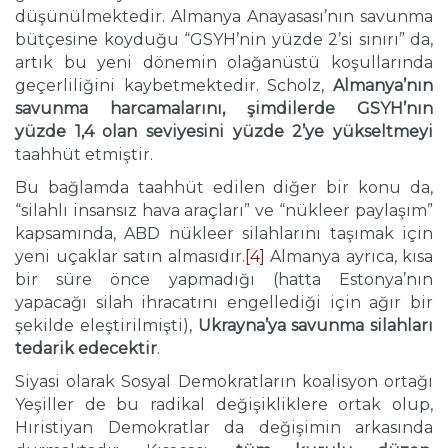
düşünülmektedir. Almanya Anayasası’nın savunma
bütçesine koyduğu “GSYH’nin yüzde 2’si sınırı” da,
artık bu yeni dönemin olağanüstü koşullarında
geçerliliğini kaybetmektedir. Scholz,
Almanya’nın
savunma harcamalarını, şimdilerde GSYH’nın
yüzde 1,4 olan seviyesini yüzde 2’ye yükseltmeyi
taahhüt etmiştir.
Bu bağlamda taahhüt edilen diğer bir konu da,
“silahlı insansız hava araçları” ve “nükleer paylaşım”
kapsamında, ABD nükleer silahlarını taşımak için
yeni uçaklar satın almasıdır.
[4]
Almanya ayrıca, kısa
bir süre önce yapmadığı (hatta Estonya’nın
yapacağı silah ihracatını engellediği için ağır bir
şekilde eleştirilmişti),
Ukrayna’ya savunma silahları
tedarik edecektir
.
Siyasi olarak Sosyal Demokratların koalisyon ortağı
Yeşiller de bu radikal değişikliklere ortak olup,
Hıristiyan Demokratlar da değişimin arkasında