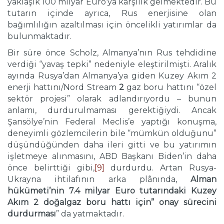
yaklaşık 100 milyar Euro’ya karşılık gelmektedir. Bu
tutarın içinde ayrıca, Rus enerjisine olan
bağımlılığın azaltılması için öncelikli yatırımlar da
bulunmaktadır.
Bir süre önce Scholz, Almanya’nın Rus tehdidine
verdiği “yavaş tepki” nedeniyle eleştirilmişti. Aralık
ayında Rusya’dan Almanya’ya giden Kuzey Akım 2
enerji hattını/Nord Stream
2
gaz boru hattını “özel
sektör projesi” olarak adlandırıyordu – bunun
anlamı, durdurulmaması gerektiğiydi. Ancak
Şansölye’nin Federal Meclis’e yaptığı konuşma,
deneyimli gözlemcilerin bile “mümkün olduğunu”
düşündüğünden daha ileri gitti ve bu yatırımın
işletmeye alınmasını, ABD Başkanı Biden’in daha
önce belirttiği gibi,
[9]
durdurdu. Artan Rusya-
Ukrayna ihtilafının arka plânında,
Alman
hükümeti’nin 7.4 milyar Euro tutarındaki Kuzey
Akım 2 doğalgaz boru hattı için” onay sürecini
durdurması
” da yatmaktadır.