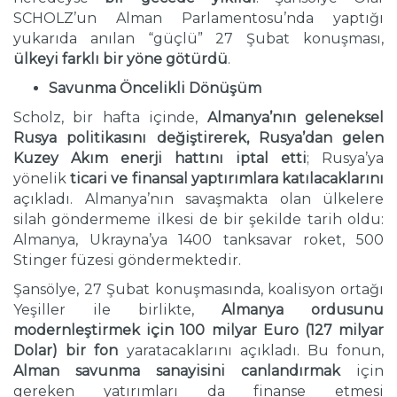
SCHOLZ’un Alman Parlamentosu’nda yaptığı
yukarıda anılan “güçlü” 27 Şubat konuşması,
ülkeyi farklı bir yöne götürdü
.
Savunma Öncelikli Dönüşüm
Scholz, bir hafta içinde,
Almanya’nın geleneksel
Rusya politikasını değiştirerek, Rusya’dan gelen
Kuzey Akım enerji hattını iptal etti
; Rusya’ya
yönelik
ticari ve finansal yaptırımlara katılacaklarını
açıkladı. Almanya’nın savaşmakta olan ülkelere
silah göndermeme ilkesi de bir şekilde tarih oldu:
Almanya, Ukrayna’ya 1400 tanksavar roket, 500
Stinger füzesi göndermektedir.
Şansölye, 27 Şubat konuşmasında, koalisyon ortağı
Yeşiller ile birlikte,
Almanya ordusunu
modernleştirmek için 100 milyar Euro (127 milyar
Dolar) bir fon
yaratacaklarını açıkladı. Bu fonun,
Alman savunma sanayisini canlandırmak
için
gereken yatırımları da finanse etmesi