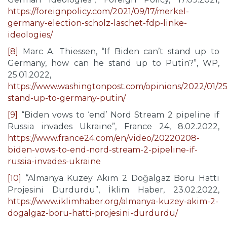
https://foreignpolicy.com/2021/09/17/merkel-
germany-election-scholz-laschet-fdp-linke-
ideologies/
[8]
Marc A. Thiessen, “If Biden can’t stand up to
Germany, how can he stand up to Putin?”, WP,
25.01.2022,
https://www.washingtonpost.com/opinions/2022/01/25
stand-up-to-germany-putin/
[9]
“Biden vows to ‘end’ Nord Stream 2 pipeline if
Russia invades Ukraine”, France 24, 8.02.2022,
https://www.france24.com/en/video/20220208-
biden-vows-to-end-nord-stream-2-pipeline-if-
russia-invades-ukraine
[10]
“Almanya Kuzey Akım 2 Doğalgaz Boru Hattı
Projesini Durdurdu”, İklim Haber, 23.02.2022,
https://www.iklimhaber.org/almanya-kuzey-akim-2-
dogalgaz-boru-hatti-projesini-durdurdu/