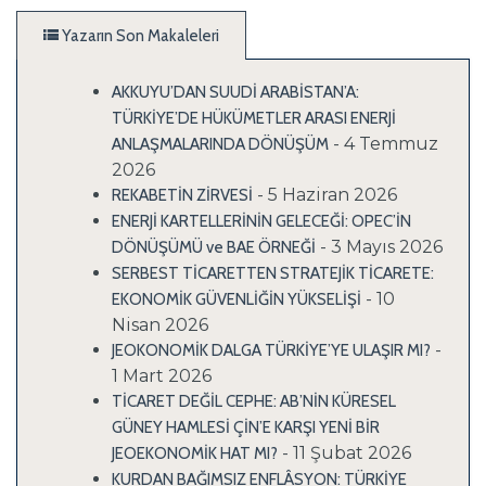
Yazarın Son Makaleleri
AKKUYU’DAN SUUDİ ARABİSTAN’A:
TÜRKİYE’DE HÜKÜMETLER ARASI ENERJİ
- 4 Temmuz
ANLAŞMALARINDA DÖNÜŞÜM
2026
- 5 Haziran 2026
REKABETİN ZİRVESİ
ENERJİ KARTELLERİNİN GELECEĞİ: OPEC’İN
- 3 Mayıs 2026
DÖNÜŞÜMÜ ve BAE ÖRNEĞİ
SERBEST TİCARETTEN STRATEJİK TİCARETE:
- 10
EKONOMİK GÜVENLİĞİN YÜKSELİŞİ
Nisan 2026
-
JEOKONOMİK DALGA TÜRKİYE’YE ULAŞIR MI?
1 Mart 2026
TİCARET DEĞİL CEPHE: AB’NİN KÜRESEL
GÜNEY HAMLESİ ÇİN’E KARŞI YENİ BİR
- 11 Şubat 2026
JEOEKONOMİK HAT MI?
KURDAN BAĞIMSIZ ENFLÂSYON: TÜRKİYE