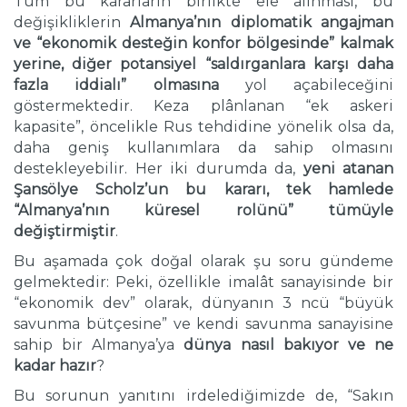
Tüm bu kararların birlikte ele alınması, bu
değişikliklerin
Almanya’nın diplomatik angajman
ve “ekonomik desteğin konfor bölgesinde” kalmak
yerine, diğer potansiyel “saldırganlara karşı daha
fazla iddialı” olmasına
yol açabileceğini
göstermektedir. Keza plânlanan “ek askeri
kapasite”, öncelikle Rus tehdidine yönelik olsa da,
daha geniş kullanımlara da sahip olmasını
destekleyebilir. Her iki durumda da,
yeni atanan
Şansölye Scholz’un bu kararı, tek hamlede
“Almanya’nın küresel rolünü” tümüyle
değiştirmiştir
.
Bu aşamada çok doğal olarak şu soru gündeme
gelmektedir: Peki, özellikle imalât sanayisinde bir
“ekonomik dev” olarak, dünyanın 3 ncü “büyük
savunma bütçesine” ve kendi savunma sanayisine
sahip bir Almanya’ya
dünya nasıl bakıyor ve ne
kadar hazır
?
Bu sorunun yanıtını irdelediğimizde de, “Sakın