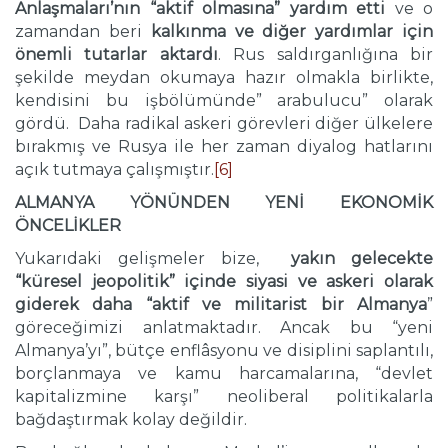
Anlaşmaları’nın “aktif olmasına” yardım etti
ve o
zamandan beri
kalkınma ve diğer yardımlar için
önemli tutarlar aktardı
. Rus saldırganlığına bir
şekilde meydan okumaya hazır olmakla birlikte,
kendisini bu işbölümünde” arabulucu” olarak
gördü. Daha radikal askeri görevleri diğer ülkelere
bırakmış ve Rusya ile her zaman diyalog hatlarını
açık tutmaya çalışmıştır.
[6]
ALMANYA YÖNÜNDEN YENİ EKONOMİK
ÖNCELİKLER
Yukarıdaki gelişmeler bize,
yakın gelecekte
“küresel jeopolitik” içinde siyasi ve askeri olarak
giderek daha “aktif ve militarist bir Almanya
”
göreceğimizi anlatmaktadır. Ancak bu “yeni
Almanya’yı”, bütçe enflâsyonu ve disiplini saplantılı,
borçlanmaya ve kamu harcamalarına, “devlet
kapitalizmine karşı” neoliberal politikalarla
bağdaştırmak kolay değildir.