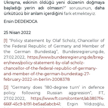
Ukrayna, eskinin öldüğü yeni düzenin doğmaya
başladığı yerin adı olmasın
?” sorusunun,
daha
ürkütücü bir anlam içerdiğini
fark etmekteyiz.
Ersin DEDEKOCA
25 Nisan 2022
[1]
“Policy statement by Olaf Scholz, Chancellor of
the Federal Republic of Germany and Member of
the German Bundestag”, Bundesregierung.de,
27.02.2022,
https://www.bundesregierung.de/breg-
en/news/policy-statement-by-olaf-scholz-
chancellor-of-the-federal-republic-of-germany-
and-member-of-the-german-bundestag-27-
february-2022-in-berlin-2008378
[2]
“Germany does ‘180-degree turn’ in defence
policy following Russian aggression”, FT,
27.02.2022,
https://www.ft.com/content/ab3857f4-
666f-45c9-b191-be5aa5abcb41
; Ergin Yıldızoğlu,