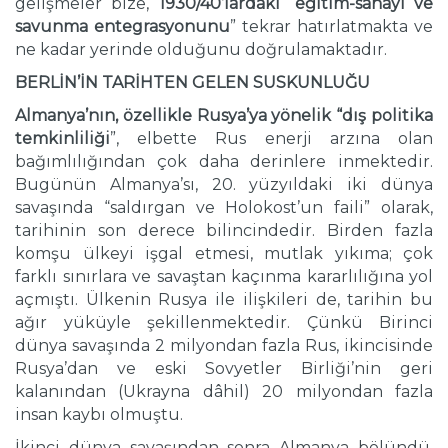
gelişmeler bize,
1930/40’lardaki “eğitim-sanayi ve
savunma entegrasyonunu
” tekrar hatırlatmakta ve
ne kadar yerinde olduğunu doğrulamaktadır.
BERLİN’İN TARİHTEN GELEN SUSKUNLUĞU
Almanya’nın, özellikle Rusya’ya yönelik “dış politika
temkinliliği
”, elbette Rus enerji arzına olan
bağımlılığından çok daha derinlere inmektedir.
Bugünün Almanya’sı, 20. yüzyıldaki iki dünya
savaşında “saldırgan ve Holokost’un faili” olarak,
tarihinin son derece bilincindedir. Birden fazla
komşu ülkeyi işgal etmesi, mutlak yıkıma; çok
farklı sınırlara ve savaştan kaçınma kararlılığına yol
açmıştı. Ülkenin Rusya ile ilişkileri de, tarihin bu
ağır yüküyle şekillenmektedir. Çünkü Birinci
dünya savaşında 2 milyondan fazla Rus, ikincisinde
Rusya’dan ve eski Sovyetler Birliği’nin geri
kalanından (Ukrayna dâhil) 20 milyondan fazla
insan kaybı olmuştu.
İkinci dünya savaşından sonra Almanya bölündü,