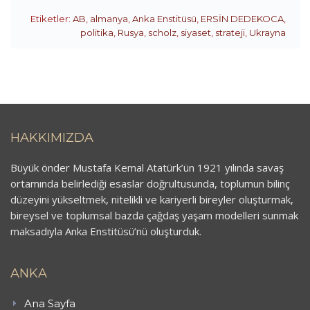
Etiketler:
AB
,
almanya
,
Anka Enstitüsü
,
ERSİN DEDEKOCA
,
politika
,
Rusya
,
scholz
,
siyaset
,
strateji
,
Ukrayna
HAKKIMIZDA
Büyük önder Mustafa Kemal Atatürk’ün 1921 yılında savaş
ortamında belirlediği esaslar doğrultusunda, toplumun bilinç
düzeyini yükseltmek, nitelikli ve kariyerli bireyler oluşturmak,
bireysel ve toplumsal bazda çağdaş yaşam modelleri sunmak
maksadıyla Anka Enstitüsü’nü oluşturduk.
ANKA
Ana Sayfa