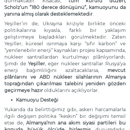
durmaktadır. Kısacası,
tüm kurulu düzen,
Scholz’un “180 derece dönüşünü”, kamuoyunu da
yanına almış olarak desteklemektedir
.
Yeşiller’in de, Ukrayna kriziyle birlikte önceki
politikalarına kıyasla, farklı bir yaklaşım
geliştirmeye başladıkları görülmektedir. Zaten
Yeşiller, küresel ısınmaya karşı “sıfır karbon” ve
“yenilenebilir enerji” kaynakları projesi kapsamında,
nükleer santrallardan kurtulmayı plânlıyorlardı.
Şimdi de
Yeşiller
, eğer nükleer santrallar Rusya’ya
enerji bağımlılığını azaltacaklarsa,
mevcut
plânlarını ve ABD nükleer silahlarının Almanya
toprağından çıkarılması talebini yeniden gözden
geçirmeye hazır
olduklarını açıklıyorlar.
Kamuoyu Desteği
Yukarıda da belirttiğimiz gibi, askeri harcamalarla
ilgili değişen politika “keskin” bir değişimi temsil
etse de,
Almanya’nın ana akım siyasi partileri bu
konuda büyük ölçüde birleşmiş
durumdadır.