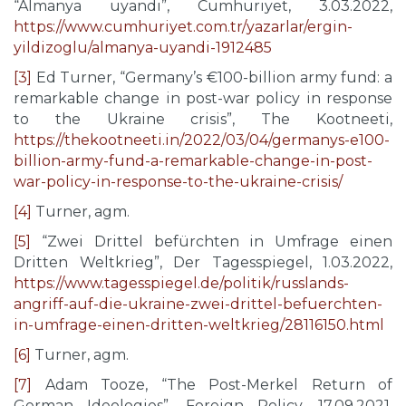
“Almanya uyandı”, Cumhuriyet, 3.03.2022,
https://www.cumhuriyet.com.tr/yazarlar/ergin-
yildizoglu/almanya-uyandi-1912485
[3]
Ed Turner, “Germany’s €100-billion army fund: a
remarkable change in post-war policy in response
to the Ukraine crisis”, The Kootneeti,
https://thekootneeti.in/2022/03/04/germanys-e100-
billion-army-fund-a-remarkable-change-in-post-
war-policy-in-response-to-the-ukraine-crisis/
[4]
Turner, agm.
[5]
“Zwei Drittel befürchten in Umfrage einen
Dritten Weltkrieg”, Der Tagesspiegel, 1.03.2022,
https://www.tagesspiegel.de/politik/russlands-
angriff-auf-die-ukraine-zwei-drittel-befuerchten-
in-umfrage-einen-dritten-weltkrieg/28116150.html
[6]
Turner, agm.
[7]
Adam Tooze, “The Post-Merkel Return of
German Ideologies”, Foreign Policy, 17.09.2021,