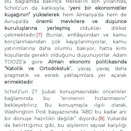
Bu bağlamda bakınca Merkel’in son yıllarında,
Scholz’un da katkısıyla, “
yeni bir ekonomistler
kuşağının” yükselerek
hem Almanya’da hem de
Avrupa’da
önemli mevkilere ve düşünce
kuruluşlarına yerleşmiş
oldukları dikkat
çekmektedir.
[7]
Bunlar, enflâsyondan ve kamu
borçlanmasından çok kaygılanmıyorlar, kamu
yatırımlarına daha olumlu bakıyor, hatta kimi
koşullarda gerekli olduğunu düşünüyorlar. Adam
TOOZE’a göre
Alman ekonomi politikasında
“Katolik ve Ortodoksluk
”, yavaş yavaş daha
pragmatik ve esnek yaklaşımlara yer açarak
erimektedir
.
Scholz’un 27 Şubat konuşmasındaki öncelikler
bağlamında bu “erimenin hızlanmasını”
bekleyebiliriz. Bu konuşmayla ilgili olarak,
Washington Post başyazısında “ABD bu kadar ani
bir dönüşe hazırlıklı değildi” diyordu.
[8]
Yukarda
da belirttiğimiz gibi, bu söylemin sayısal karşılığı