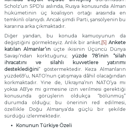
Scholz’un SPD’si aslında, Rusya konusunda Alman
hükümetinin üç koalisyon ortağı arasında en
temkinli olanıydı. Ancak şimdi Parti, şansölyenin bu
kararına arka çıkmaktadır.
Diğer yandan, bu konuda kamuoyunun da
değiştiğini görmekteyiz. Anlık bir anket,
[5]
Ankete
katılan Almanlar’ın
üçte ikisinin Üçüncü Dünya
Savaşı’ndan korktuğunu;
yüzde 78’inin “silah
ihracatını ve silahlı kuvvetlere yatırımı
desteklediğini
” göstermektedir. Keza Almanların
yüzde69’u, NATO’nun çatışmaya dâhil olacağından
korkmaktadır. Yine de, Ukrayna’nın NATO’ya mı
yoksa AB’ye mi girmesine izin verilmesi gerektiği
konusunda görüşlerin oldukça “bölünmüş”
durumda olduğu; bu önerinin red edilmesi,
özellikle Doğu Almanya’da güçlü bir şekilde
sürdüğü izlenmektedir.
Konunun Türkiye Özeli