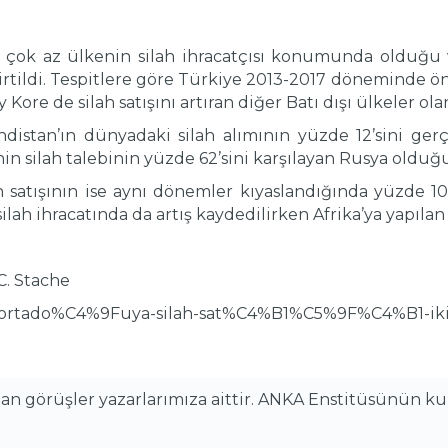
a çok az ülkenin silah ihracatçısı konumunda olduğu v
rtildi. Tespitlere göre Türkiye 2013-2017 döneminde önce
y Kore de silah satışını artıran diğer Batı dışı ülkeler ola
ndistan’ın dünyadaki silah alımının yüzde 12’sini gerçe
nin silah talebinin yüzde 62’sini karşılayan Rusya olduğ
 satışının ise aynı dönemler kıyaslandığında yüzde 10
ilah ihracatında da artış kaydedilirken Afrika’ya yapıla
C. Stache
tr/ortado%C4%9Fuya-silah-sat%C4%B1%C5%9F%C4%B1-ik
alan görüşler yazarlarımıza aittir. ANKA Enstitüsünün k