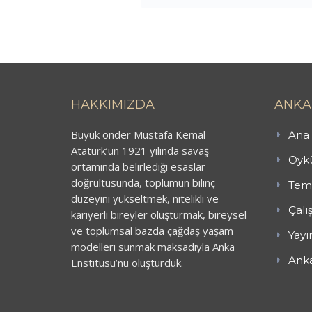
HAKKIMIZDA
ANKA
Büyük önder Mustafa Kemal
Ana 
Atatürk’ün 1921 yılında savaş
Öykü
ortamında belirlediği esaslar
doğrultusunda, toplumun bilinç
Teme
düzeyini yükseltmek, nitelikli ve
Çalı
kariyerli bireyler oluşturmak, bireysel
ve toplumsal bazda çağdaş yaşam
Yayı
modelleri sunmak maksadıyla Anka
Anka
Enstitüsü’nü oluşturduk.