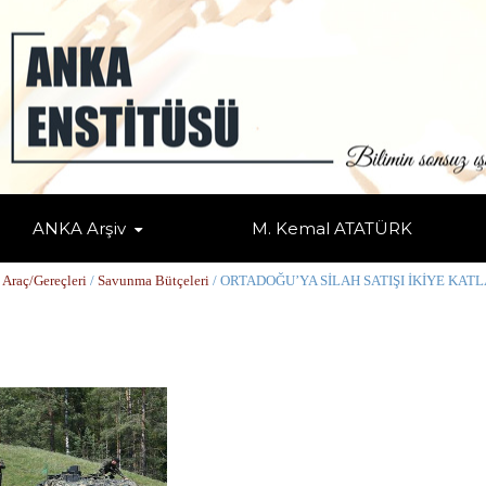
ANKA Arşiv
M. Kemal ATATÜRK
E KATLANDI
 Araç/Gereçleri
/
Savunma Bütçeleri
/ ORTADOĞU’YA SİLAH SATIŞI İKİYE KAT