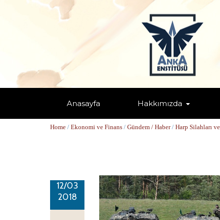
Anasayfa
Hakkımızda
ORTADOĞU’YA SİLAH SATIŞI İKİY
Home
/
Ekonomi ve Finans
/
Gündem / Haber
/
Harp Silahları ve
12/03
2018