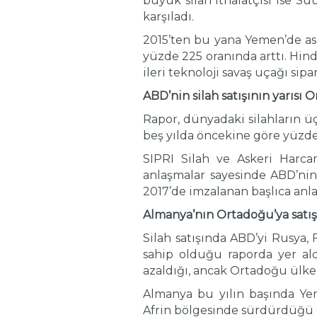
büyük silah ithalatçısı ise Su
karşıladı.
2015’ten bu yana Yemen’de aske
yüzde 225 oranında arttı. Hind
ileri teknoloji savaş uçağı sipar
ABD’nin silah satışının yarısı 
Rapor, dünyadaki silahların ü
beş yılda öncekine göre yüzde 
SIPRI Silah ve Askeri Harc
anlaşmalar sayesinde ABD’nin
2017’de imzalanan başlıca anla
Almanya’nın Ortadoğu’ya satışı 
Silah satışında ABD’yi Rusya,
sahip olduğu raporda yer al
azaldığı, ancak Ortadoğu ülkele
Almanya bu yılın başında Yeme
Afrin bölgesinde sürdürdüğü o