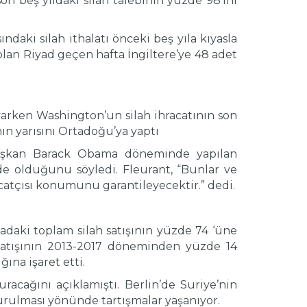
on beş yıldaki silah talebinin yüzde 98’ini
daki silah ithalatı önceki beş yıla kıyasla
olan Riyad geçen hafta İngiltere’ye 48 adet
yarken Washington’un silah ihracatının son
ın yarısını Ortadoğu’ya yaptı
başkan Barack Obama döneminde yapılan
de olduğunu söyledi. Fleurant, “Bunlar ve
acatçısı konumunu garantileyecektir.” dedi.
adaki toplam silah satışının yüzde 74 ‘üne
satışının 2013-2017 döneminden yüzde 14
ına işaret etti.
racağını açıklamıştı. Berlin’de Suriye’nin
urulması yönünde tartışmalar yaşanıyor.