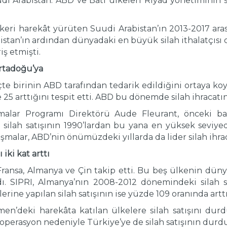
udi Arabistan. ABD ve Batı ülkeleri Riyad yönetiminin s
ri harekât yürüten Suudi Arabistan’ın 2013-2017 arasın
istan’ın ardından dünyadaki en büyük silah ithalatçısı 
iş etmişti.
Ortadoğu’ya
çte birinin ABD tarafından tedarik edildiğini ortaya ko
25 arttığını tespit etti. ABD bu dönemde silah ihracatın
amalar Programı Direktörü Aude Fleurant, önceki 
 silah satışının 1990’lardan bu yana en yüksek seviye
şmalar, ABD’nin önümüzdeki yıllarda da lider silah ihr
iki kat arttı
 Fransa, Almanya ve Çin takip etti. Bu beş ülkenin düny
dı. SIPRI, Almanya’nın 2008-2012 dönemindeki silah 
rine yapılan silah satışının ise yüzde 109 oranında arttığ
n’deki harekâta katılan ülkelere silah satışını durdu
perasyon nedeniyle Türkiye’ye de silah satışının durd