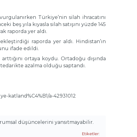
urgulanırken Türkiye’nin silah ihracatını
ki beş yıla kıyasla silah satışını yüzde 145
rak raporda yer aldı.
kleştirdiği raporda yer aldı. Hindistan’ın
unu ifade edildi.
 arttığını ortaya koydu. Ortadoğu dışında
n tedarikte azalma olduğu saptandı.
iye-katland%C4%B1/a-42931012
urumsal düşüncelerini yansıtmayabilir.
Etiketler: