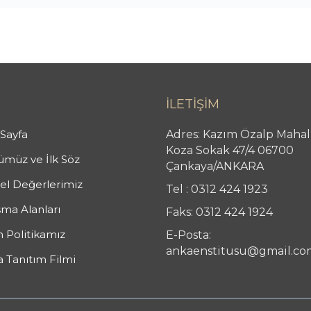
İLETİŞİM
Sayfa
Adres: Kazım Özalp Mahal
Koza Sokak 47/4 06700
müz ve İlk Söz
Çankaya/ANKARA
l Değerlerimiz
Tel : 0312 424 1923
şma Alanları
Faks: 0312 424 1924
n Politikamız
E-Posta:
ankaenstitusu@gmail.co
 Tanıtım Filmi