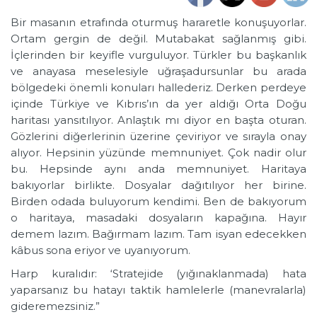
Bir masanın etrafında oturmuş hararetle konuşuyorlar.
Ortam gergin de değil. Mutabakat sağlanmış gibi.
İçlerinden bir keyifle vurguluyor. Türkler bu başkanlık
ve anayasa meselesiyle uğraşadursunlar bu arada
bölgedeki önemli konuları hallederiz. Derken perdeye
içinde Türkiye ve Kıbrıs’ın da yer aldığı Orta Doğu
haritası yansıtılıyor. Anlaştık mı diyor en başta oturan.
Gözlerini diğerlerinin üzerine çeviriyor ve sırayla onay
alıyor. Hepsinin yüzünde memnuniyet. Çok nadir olur
bu. Hepsinde aynı anda memnuniyet. Haritaya
bakıyorlar birlikte. Dosyalar dağıtılıyor her birine.
Birden odada buluyorum kendimi. Ben de bakıyorum
o haritaya, masadaki dosyaların kapağına. Hayır
demem lazım. Bağırmam lazım. Tam isyan edecekken
kâbus sona eriyor ve uyanıyorum.
Harp kuralıdır: ‘Stratejide (yığınaklanmada) hata
yaparsanız bu hatayı taktik hamlelerle (manevralarla)
gideremezsiniz.”