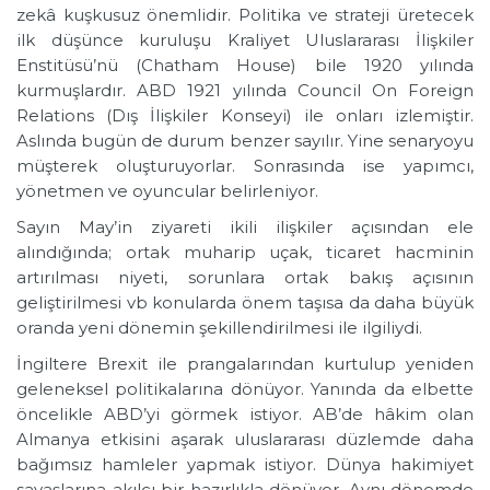
zekâ kuşkusuz önemlidir. Politika ve strateji üretecek
ilk düşünce kuruluşu Kraliyet Uluslararası İlişkiler
Enstitüsü’nü (Chatham House) bile 1920 yılında
kurmuşlardır. ABD 1921 yılında Council On Foreign
Relations (Dış İlişkiler Konseyi) ile onları izlemiştir.
Aslında bugün de durum benzer sayılır. Yine senaryoyu
müşterek oluşturuyorlar. Sonrasında ise yapımcı,
yönetmen ve oyuncular belirleniyor.
Sayın May’in ziyareti ikili ilişkiler açısından ele
alındığında; ortak muharip uçak, ticaret hacminin
artırılması niyeti, sorunlara ortak bakış açısının
geliştirilmesi vb konularda önem taşısa da daha büyük
oranda yeni dönemin şekillendirilmesi ile ilgiliydi.
İngiltere Brexit ile prangalarından kurtulup yeniden
geleneksel politikalarına dönüyor. Yanında da elbette
öncelikle ABD’yi görmek istiyor. AB’de hâkim olan
Almanya etkisini aşarak uluslararası düzlemde daha
bağımsız hamleler yapmak istiyor. Dünya hakimiyet
savaşlarına akılcı bir hazırlıkla dönüyor. Aynı dönemde