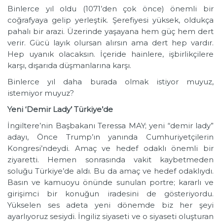
Binlerce yıl oldu (1071’den çok önce) önemli bir
coğrafyaya gelip yerleştik. Şerefiyesi yüksek, oldukça
pahalı bir arazi. Üzerinde yaşayana hem güç hem dert
verir. Gücü layık olursan alırsın ama dert hep vardır.
Hep uyanık olacaksın. İçeride hainlere, işbirlikçilere
karşı, dışarıda düşmanlarına karşı.
Binlerce yıl daha burada olmak istiyor muyuz,
istemiyor muyuz?
Yeni ‘Demir Lady’ Türkiye’de
İngiltere’nin Başbakanı Teressa MAY; yeni “demir lady”
adayı, Önce Trump’ın yanında Cumhuriyetçilerin
Kongresi’ndeydi. Amaç ve hedef odaklı önemli bir
ziyaretti. Hemen sonrasında vakit kaybetmeden
soluğu Türkiye’de aldı. Bu da amaç ve hedef odaklıydı.
Basın ve kamuoyu önünde sunulan portre; kararlı ve
girişimci bir konuğun iradesini de gösteriyordu.
Yükselen ses adeta yeni dönemde biz her şeyi
ayarlıyoruz sesiydi. İngiliz siyaseti ve o siyaseti oluşturan