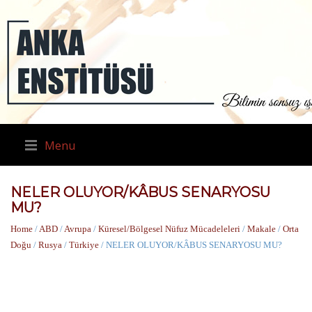
Menu
NELER OLUYOR/KÂBUS SENARYOSU
MU?
Home
/
ABD
/
Avrupa
/
Küresel/Bölgesel Nüfuz Mücadeleleri
/
Makale
/
Orta
Doğu
/
Rusya
/
Türkiye
/ NELER OLUYOR/KÂBUS SENARYOSU MU?