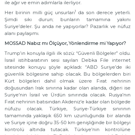
ile ağır ve emin adımlarla ilerliyor.
1
Her birinin milli güç unsurları
da son derece yeterli.
Şimdi sıkı durun; bunların tamamına yakını
Suriye’deler. Şu anda ne yapıyorlar? Pazarlık ve nüfuz
alanı paylaşımı.
MOSSAD Nabız mı Ölçüyor, Yönlendirme mi Yapıyor?
Trump’ın konuyla ilgili ilk sözü: “Güvenli Bölgeler” oldu.
İsrail istihbaratının sesi sayılan Debka File internet
sitesinde konuyu şöyle açıkladı: “ABD Suriye’de iki
güvenlik bölgesine sahip olacak. Bu bölgelerden biri
Kürt bölgeleri dahil olmak üzere Fırat nehrinin
doğusundan Irak sınırına kadar olan alanda, diğeri ise
Suriye’nin İsrail ve Ürdün sınırında olacak. Rusya’nın
Fırat nehrinin batısından Akdeniz’e kadar olan bölgede
nüfuzu olacak. Türkiye, Suriye-Türkiye sınırının
tamamında yaklaşık 650 km uzunluğunda bir alanda
ve Suriye içine doğru 35-50 km genişliğinde bir bölgeyi
kontrolü altında tutacak. Türkiye’nin kontrolüne