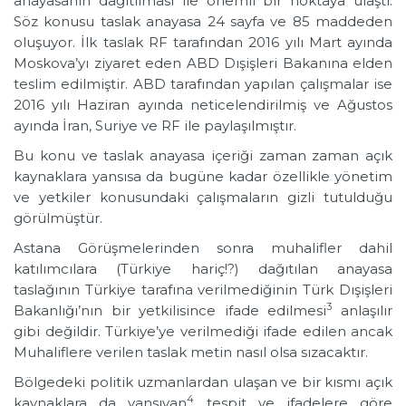
anayasanın dağıtılması ile önemli bir noktaya ulaştı.
Söz konusu taslak anayasa 24 sayfa ve 85 maddeden
oluşuyor. İlk taslak RF tarafından 2016 yılı Mart ayında
Moskova’yı ziyaret eden ABD Dışişleri Bakanına elden
teslim edilmiştir. ABD tarafından yapılan çalışmalar ise
2016 yılı Haziran ayında neticelendirilmiş ve Ağustos
ayında İran, Suriye ve RF ile paylaşılmıştır.
Bu konu ve taslak anayasa içeriği zaman zaman açık
kaynaklara yansısa da bugüne kadar özellikle yönetim
ve yetkiler konusundaki çalışmaların gizli tutulduğu
görülmüştür.
Astana Görüşmelerinden sonra muhalifler dahil
katılımcılara (Türkiye hariç!?) dağıtılan anayasa
taslağının Türkiye tarafına verilmediğinin Türk Dışişleri
3
Bakanlığı’nın bir yetkilisince ifade edilmesi
anlaşılır
gibi değildir. Türkiye’ye verilmediği ifade edilen ancak
Muhaliflere verilen taslak metin nasıl olsa sızacaktır.
Bölgedeki politik uzmanlardan ulaşan ve bir kısmı açık
4
kaynaklara da yansıyan
tespit ve ifadelere göre