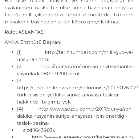
Biz ülke olarak anayasa ve sistem değişikliği ile
oyalanırken başka bir ülke adına hazırlanan anayasa
taslağı milli çıkarlarımızı tehdit etmektedir. Umarım
makalenin başında anlatılan kâbus gerçek olmaz.
Rafet ASLANTAŞ
ANKA Enstitüsü Başkanı
[1] http://tarih.tumders.com/milli-guc-ve-
unsurlari.html
[2] http://odatv.com/mossadin-sitesi-harita-
yayimladi-2801171200.html
[3]
https://tr.sputniknews.com/columnists/2017012610
turk-disisleri-yetkilisi-suriye-anayasa-taslagi-
hakkinda- bilgimiz-yok
[4] http://www.sozcu.com.tr/2017/dunya/son-
dakika-rusyanin-suriye-anayasasi-icin-onerdigi-
taslak-basina-
sizdi1643983/,
http://www.aljazeera.com.tr/haber/rusyanin-