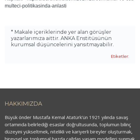
multeci-politikasinda-anlasti
* Makale içeriklerinde yer alan görüşler
yazarlarımıza aittir. ANKA Enstitüsünün
kurumsal düşüncelerini yansıtmayabilir.
Etiketler:
HAKKIMIZDA
Büyük önder Mustafa Kemal Atatürk’ün 1921 yılında savaş
ortamında belirlediği esaslar doğrultusunda, toplumun bilinç
düzeyini yükseltmek, nitelikli ve kariyerli bireyler oluşturmak,
bireysel ve toplumsal bazda çağdaş yaşam modelleri sunmak