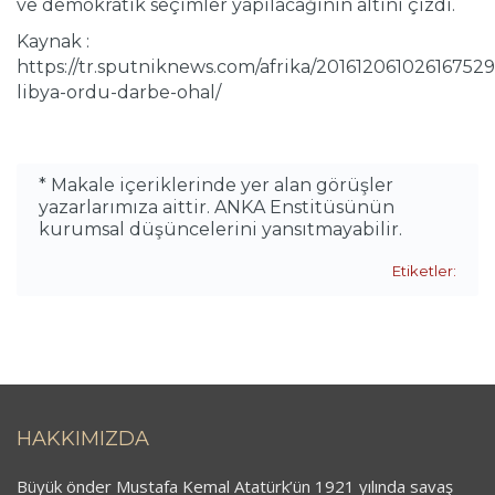
ve demokratik seçimler yapılacağının altını çizdi.
Kaynak :
https://tr.sputniknews.com/afrika/201612061026167529
libya-ordu-darbe-ohal/
* Makale içeriklerinde yer alan görüşler
yazarlarımıza aittir. ANKA Enstitüsünün
kurumsal düşüncelerini yansıtmayabilir.
Etiketler:
HAKKIMIZDA
Büyük önder Mustafa Kemal Atatürk’ün 1921 yılında savaş