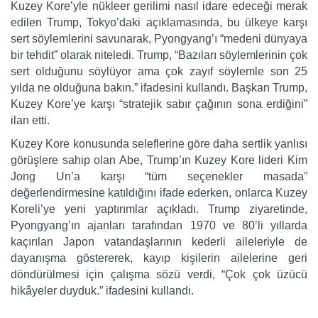
Kuzey Kore’yle nükleer gerilimi nasıl idare edeceği merak
edilen Trump, Tokyo’daki açıklamasında, bu ülkeye karşı
sert söylemlerini savunarak, Pyongyang’ı “medeni dünyaya
bir tehdit” olarak niteledi. Trump, “Bazıları söylemlerinin çok
sert olduğunu söylüyor ama çok zayıf söylemle son 25
yılda ne olduğuna bakın.” ifadesini kullandı. Başkan Trump,
Kuzey Kore’ye karşı “stratejik sabır çağının sona erdiğini”
ilan etti.
Kuzey Kore konusunda seleflerine göre daha sertlik yanlısı
görüşlere sahip olan Abe, Trump’ın Kuzey Kore lideri Kim
Jong Un’a karşı “tüm seçenekler masada”
değerlendirmesine katıldığını ifade ederken, onlarca Kuzey
Koreli’ye yeni yaptırımlar açıkladı. Trump ziyaretinde,
Pyongyang’ın ajanları tarafından 1970 ve 80’li yıllarda
kaçırılan Japon vatandaşlarının kederli aileleriyle de
dayanışma göstererek, kayıp kişilerin ailelerine geri
döndürülmesi için çalışma sözü verdi, “Çok çok üzücü
hikâyeler duyduk.” ifadesini kullandı.