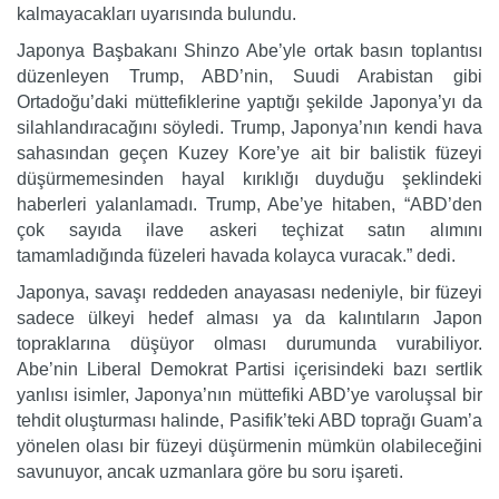
kalmayacakları uyarısında bulundu.
Japonya Başbakanı Shinzo Abe’yle ortak basın toplantısı
düzenleyen Trump, ABD’nin, Suudi Arabistan gibi
Ortadoğu’daki müttefiklerine yaptığı şekilde Japonya’yı da
silahlandıracağını söyledi. Trump, Japonya’nın kendi hava
sahasından geçen Kuzey Kore’ye ait bir balistik füzeyi
düşürmemesinden hayal kırıklığı duyduğu şeklindeki
haberleri yalanlamadı. Trump, Abe’ye hitaben, “ABD’den
çok sayıda ilave askeri teçhizat satın alımını
tamamladığında füzeleri havada kolayca vuracak.” dedi.
Japonya, savaşı reddeden anayasası nedeniyle, bir füzeyi
sadece ülkeyi hedef alması ya da kalıntıların Japon
topraklarına düşüyor olması durumunda vurabiliyor.
Abe’nin Liberal Demokrat Partisi içerisindeki bazı sertlik
yanlısı isimler, Japonya’nın müttefiki ABD’ye varoluşsal bir
tehdit oluşturması halinde, Pasifik’teki ABD toprağı Guam’a
yönelen olası bir füzeyi düşürmenin mümkün olabileceğini
savunuyor, ancak uzmanlara göre bu soru işareti.