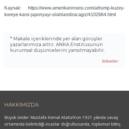
Kaynak: https://www.amerikaninsesi.com/a/trump-kuzey-
koreye-karsi-japonyayi-silahlandiracagiz/4102664.html
* Makale içeriklerinde yer alan görüşler
yazarlarımıza aittir. ANKA Enstitüsünün
kurumsal düşüncelerini yansıtmayabilir.
Etiketler:
HAKKIMIZDA
Büyük önder Mustafa Kemal Atatürk’ün 1921 yılında savaş
ortamında belirlediği esaslar doğrultusunda, toplumun bilinç