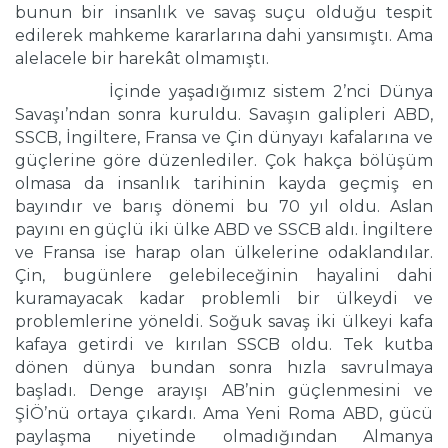
bunun bir insanlık ve savaş suçu olduğu tespit
edilerek mahkeme kararlarına dahi yansımıştı. Ama
alelacele bir harekât olmamıştı.
İçinde yaşadığımız sistem 2’nci Dünya
Savaşı’ndan sonra kuruldu. Savaşın galipleri ABD,
SSCB, İngiltere, Fransa ve Çin dünyayı kafalarına ve
güçlerine göre düzenlediler. Çok hakça bölüşüm
olmasa da insanlık tarihinin kayda geçmiş en
bayındır ve barış dönemi bu 70 yıl oldu. Aslan
payını en güçlü iki ülke ABD ve SSCB aldı. İngiltere
ve Fransa ise harap olan ülkelerine odaklandılar.
Çin, bugünlere gelebileceğinin hayalini dahi
kuramayacak kadar problemli bir ülkeydi ve
problemlerine yöneldi. Soğuk savaş iki ülkeyi kafa
kafaya getirdi ve kırılan SSCB oldu. Tek kutba
dönen dünya bundan sonra hızla savrulmaya
başladı. Denge arayışı AB’nin güçlenmesini ve
ŞİÖ’nü ortaya çıkardı. Ama Yeni Roma ABD, gücü
paylaşma niyetinde olmadığından Almanya