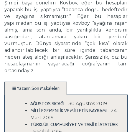
Şimdi başa dönelim. Kovboy, eğer bu hesapları
yaparak bu işi yaptıysa “tabanca doğru hedeftedir
ve ayağına sıkmamıştır.” Eğer bu hesaplar
yapılmadan bu işi yaptıysa kovboy “ayağına nişan
almış, ama son anda, bir yanlışlıkla kendisini
kasığından, atardamara yakın bir yerden”
vurmuştur. Dünya siyasetinde “çok kısa” olarak
adlandırılabilecek bir süre içinde tabancanın
neden ateş aldığı anlaşılacaktır. Şanssızlık, biz bu
hesaplaşmanın yaşanacağı coğrafyanın tam
ortasındayız.
Yazarın Son Makaleleri
- 30 Ağustos 2019
AĞUSTOS SICAĞI
- 24
MİLLİ EGEMENLİK VE MİLLETİN BAYRAMI
Mart 2019
TÜRKLÜK, CUMHURİYET VE TABİİ Kİ ATATÜRK
- 5 Eylül 2018