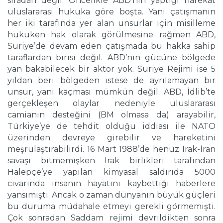
sıradan değil. Öncelikle ABD’nin yaptığı harekât
uluslararası hukuka göre boşta. Yani çatışmanın
her iki tarafında yer alan unsurlar için misilleme
hukuken hak olarak görülmesine rağmen ABD,
Suriye’de devam eden çatışmada bu hakka sahip
taraflardan birisi değil. ABD’nin gücüne bölgede
yan bakabilecek bir aktör yok. Suriye Rejimi ise 5
yıldan beri bölgeden istese de ayrılamayan bir
unsur, yani kaçması mümkün değil. ABD, İdlib’te
gerçekleşen olaylar nedeniyle uluslararası
camianın desteğini (BM olmasa da) arayabilir,
Türkiye’ye de tehdit olduğu iddiası ile NATO
üzerinden devreye girebilir ve hareketini
meşrulaştırabilirdi. 16 Mart 1988’de henüz Irak-İran
savaşı bitmemişken Irak birlikleri tarafından
Halepçe’ye yapılan kimyasal saldırıda 5000
civarında insanın hayatını kaybettiği haberlere
yansımıştı. Ancak o zaman dünyanın büyük güçleri
bu duruma müdahale etmeyi gerekli görmemişti.
Çok sonradan Saddam rejimi devrildikten sonra