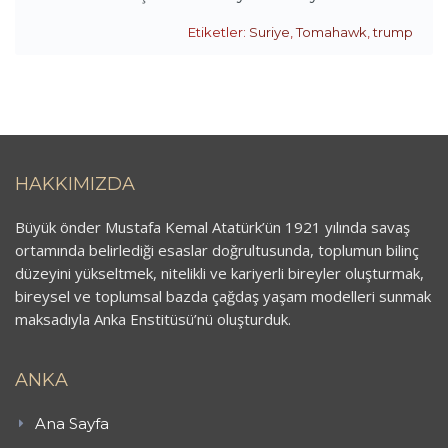
Etiketler:
Suriye
,
Tomahawk
,
trump
HAKKIMIZDA
Büyük önder Mustafa Kemal Atatürk’ün 1921 yılında savaş
ortamında belirlediği esaslar doğrultusunda, toplumun bilinç
düzeyini yükseltmek, nitelikli ve kariyerli bireyler oluşturmak,
bireysel ve toplumsal bazda çağdaş yaşam modelleri sunmak
maksadıyla Anka Enstitüsü’nü oluşturduk.
ANKA
Ana Sayfa