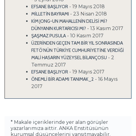
- 19 Mayıs 2018
EFSANE BAŞLIYOR
- 23 Nisan 2018
MİLLETİN BAYRAMI
KİM JONG-UN MAHALLENİN DELİSİ Mİ?
- 13 Kasım 2017
DÜNYANIN KURTARICISI MI?
- 10 Kasım 2017
ŞAŞMAZ PUSULA
ÜZERİNDEN GEÇEN TAM BİR YIL SONRASINDA
FETÖ’NÜN TÜRKİYE CUMHURİYETİNE VERDİĞİ
- 2
MALİ HASARIN YÜZEYSEL BİLANÇOSU
Temmuz 2017
- 19 Mayıs 2017
EFSANE BAŞLIYOR
- 16 Mayıs
ÖNEMLİ BİR ADAMI TANIMAK_2
2017
* Makale içeriklerinde yer alan görüşler
yazarlarımıza aittir. ANKA Enstitüsünün
kurumsal düşüncelerini yansıtmayabilir.