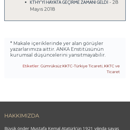
- 28
KTHY’Yİ HAYATA GEÇİRME ZAMANI GELDİ
Mayıs 2018
* Makale içeriklerinde yer alan görüşler
yazarlarımıza aittir. ANKA Enstitüsünün
kurumsal düşüncelerini yansıtmayabilir.
Etiketler:
Gümrüksüz KKTC-Türkiye Ticareti
,
KKTC ve
Ticaret
HAKKIMIZDA
Büyük önder Mustafa Kemal Atatürk’ün 1921 yılında savaş