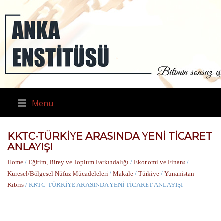
Menu
KKTC-TÜRKİYE ARASINDA YENİ TİCARET
ANLAYIŞI
Home
/
Eğitim, Birey ve Toplum Farkındalığı
/
Ekonomi ve Finans
/
Küresel/Bölgesel Nüfuz Mücadeleleri
/
Makale
/
Türkiye
/
Yunanistan -
Kıbrıs
/ KKTC-TÜRKİYE ARASINDA YENİ TİCARET ANLAYIŞI