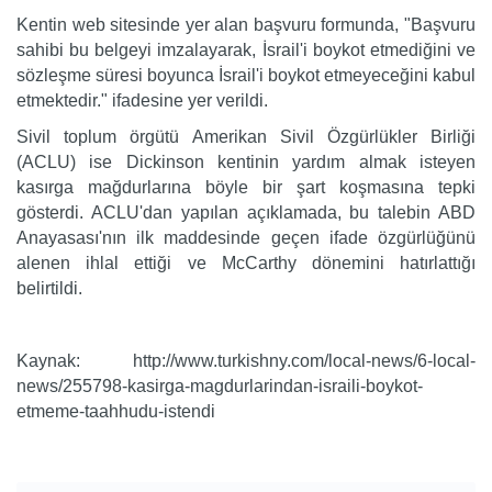
Kentin web sitesinde yer alan başvuru formunda, "Başvuru
sahibi bu belgeyi imzalayarak, İsrail'i boykot etmediğini ve
sözleşme süresi boyunca İsrail'i boykot etmeyeceğini kabul
etmektedir." ifadesine yer verildi.
Sivil toplum örgütü Amerikan Sivil Özgürlükler Birliği
(ACLU) ise Dickinson kentinin yardım almak isteyen
kasırga mağdurlarına böyle bir şart koşmasına tepki
gösterdi. ACLU'dan yapılan açıklamada, bu talebin ABD
Anayasası'nın ilk maddesinde geçen ifade özgürlüğünü
alenen ihlal ettiği ve McCarthy dönemini hatırlattığı
belirtildi.
Kaynak: http://www.turkishny.com/local-news/6-local-
news/255798-kasirga-magdurlarindan-israili-boykot-
etmeme-taahhudu-istendi