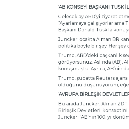
‘AB KONSEYİ BAŞKANI TUSK
Gelecek ay ABD’yi ziyaret etm
“Ayarlamaya çalışıyorlar ama Tr
Başkanı Donald Tusk’la konuş
Juncker, ocakta Alman BR kana
politika böyle bir şey. Her şey 
Trump, ABD’deki başkanlık seçi
görüyorsunuz. Aslında (AB), Al
konuşmuştu. Ayrıca, AB’nin d
Trump, şubatta Reuters ajansı
olduğunu düşünüyorum, eğer o
‘AVRUPA BİRLEŞİK DEVLETLE
Bu arada Juncker, Alman ZDF 
Birleşik Devletleri’ konsepti
Juncker, “AB’nin 100. yıldönü