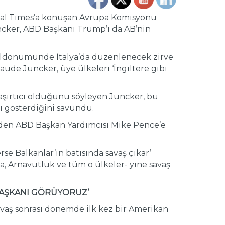
ial Times’a konuşan Avrupa Komisyonu
uncker, ABD Başkanı Trump’ı da AB’nin
ıldönümünde İtalya’da düzenlenecek zirve
ude Juncker, üye ülkeleri ‘İngiltere gibi
 şaşırtıcı olduğunu söyleyen Juncker, bu
ı gösterdiğini savundu.
giden ABD Başkan Yardımcısı Mike Pence’e
se Balkanlar’ın batısında savaş çıkar’
, Arnavutluk ve tüm o ülkeler- yine savaş
BAŞKANI GÖRÜYORUZ’
vaş sonrası dönemde ilk kez bir Amerikan