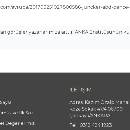
ws.com/avrupa/201703251027800586-juncker-abd-pence-a
alan görüşler yazarlarımıza aittir. ANKA Enstitüsünün k
İLETİŞİM
Sayfa
Adres: Kazım Özalp Mahal
Koza Sokak 47/4 06700
müz ve İlk Söz
Çankaya/ANKARA
l Değerlerimiz
Tel : 0312 424 1923