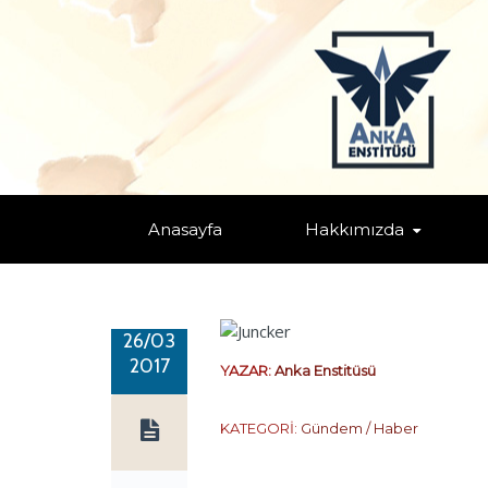
JUNCKER: ABD’YE ‘SAVAŞ ÇIKAR’
Home
/
Gündem / Haber
/ JUNCKER: ABD’YE ‘SAVAŞ ÇIKAR’
Anasayfa
Hakkımızda
26/03
2017
YAZAR:
Anka Enstitüsü
KATEGORİ:
Gündem / Haber