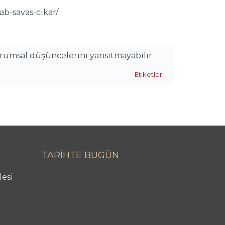
b-savas-cikar/
urumsal düşüncelerini yansıtmayabilir.
Etiketler:
TARİHTE BUGÜN
lesi