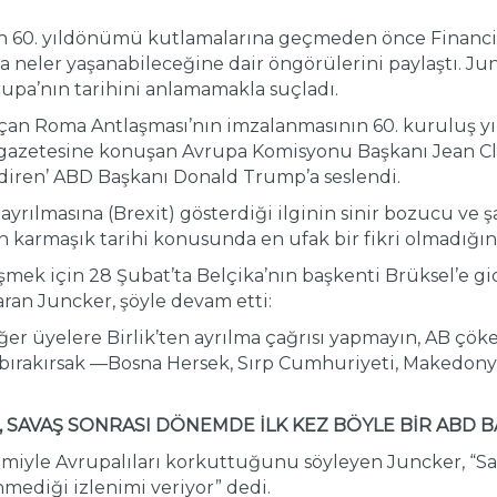
nın 60. yıldönümü kutlamalarına geçmeden önce Financ
sa neler yaşanabileceğine dair öngörülerini paylaştı. J
pa’nın tarihini anlamamakla suçladı.
çan Roma Antlaşması’nın imzalanmasının 60. kuruluş y
s gazetesine konuşan Avrupa Komisyonu Başkanı Jean Cla
ndiren’ ABD Başkanı Donald Trump’a seslendi.
ayrılmasına (Brexit) gösterdiği ilginin sinir bozucu ve
armaşık tarihi konusunda en ufak bir fikri olmadığın
şmek için 28 Şubat’ta Belçika’nın başkenti Brüksel’e 
taran Juncker, şöyle devam etti:
ğer üyelere Birlik’ten ayrılma çağrısı yapmayın, AB çöker
 bırakırsak —Bosna Hersek, Sırp Cumhuriyeti, Makedonya
, SAVAŞ SONRASI DÖNEMDE İLK KEZ BÖYLE BİR ABD 
miyle Avrupalıları korkuttuğunu söyleyen Juncker, “Sa
nmediği izlenimi veriyor” dedi.