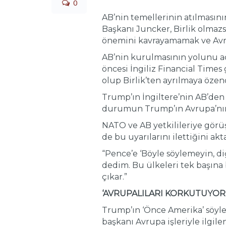
0
AB’nin temellerinin atılması
Başkanı Juncker, Birlik olmaz
önemini kavrayamamak ve Avru
AB’nin kurulmasının yolunu a
öncesi İngiliz Financial Time
olup Birlik’ten ayrılmaya öze
Trump’ın İngiltere’nin AB’den 
durumun Trump’ın Avrupa’nın k
NATO ve AB yetkilileriye görü
de bu uyarılarını ilettiğini ak
“Pence’e ‘Böyle söylemeyin, di
dedim. Bu ülkeleri tek başına
çıkar.”
‘AVRUPALILARI KORKUTUYOR
Trump’ın ‘Önce Amerika’ söyle
başkanı Avrupa işleriyle ilgile