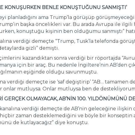
 İLE KONUŞURKEN BENLE KONUŞTUĞUNU SANMIŞTI’
eyi planladığını ama Trump’la görüşüp görüşmeyeceğini
ump’ın başka öncelikleri var. Bu arada Avrupa ile ilgili
urken, konuştuğu kişinin ben olduğumu sanmıştı” hatır
lına verdiği demeçte “Trump, Tusk’la telefonda görüştü 
detaylarda gizli” demişti.
mlerini kazandıktan sonra verdiği bir röportajda “Avru
manya için bir araç. Bu nedenle İngiltere’nin AB’den ç
ağılmanın eşiğinde olduğu savunmuştu.
na verdiği demeçte ise ‘saf değiştirip’ “AB… tamamen de
nlar mutluysa. Onlar mutluysa ben de destekliyorum” 
Rİ GERÇEK OLMAYACAK, AB’NİN 100. YILDÖNÜMÜNÜ DE
kanalına verdiği demeçte de AB’nin geleceğine ilişkin
ni hiçbir zaman desteklemediğini ve böyle bir konseptin
münü de kutlayacağız” diye konuştu.