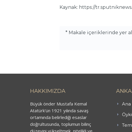
Kaynak: https://tr.sputnikne
* Makale içeriklerinde yer 
HAKKIMIZDA
ANKA
Büyük önder Mustafa Kemal
Ana 
Atatürk’ün 1921 yılında savaş
Öykü
ortamında belirlediği esaslar
doğrultusunda, toplumun bilinç
Teme
düzeyini yükseltmek, nitelikli ve