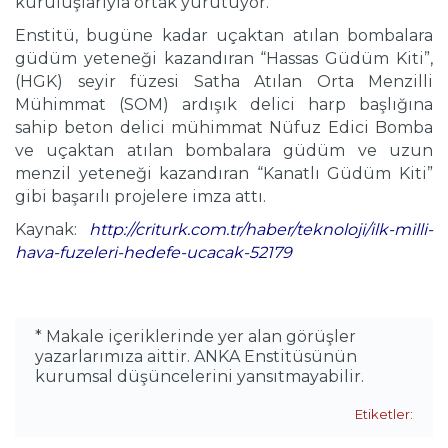
kuruluşlarıyla ortak yürütüyor.
Enstitü, bugüne kadar uçaktan atılan bombalara
güdüm yeteneği kazandıran “Hassas Güdüm Kiti”,
(HGK) seyir füzesi Satha Atılan Orta Menzilli
Mühimmat (SOM) ardışık delici harp başlığına
sahip beton delici mühimmat Nüfuz Edici Bomba
ve uçaktan atılan bombalara güdüm ve uzun
menzil yeteneği kazandıran “Kanatlı Güdüm Kiti”
gibi başarılı projelere imza attı.
Kaynak:
http://criturk.com.tr/haber/teknoloji/ilk-milli-
hava-fuzeleri-hedefe-ucacak-52179
* Makale içeriklerinde yer alan görüşler
yazarlarımıza aittir. ANKA Enstitüsünün
kurumsal düşüncelerini yansıtmayabilir.
Etiketler: