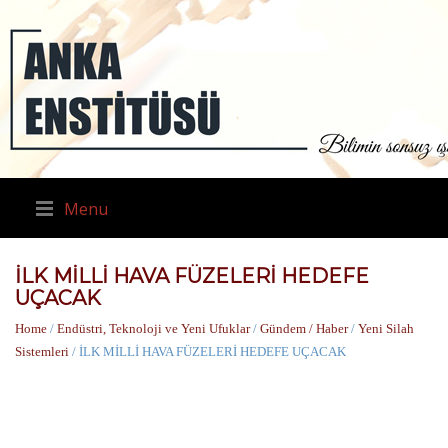
Menu
İLK MİLLİ HAVA FÜZELERİ HEDEFE
UÇACAK
Home
/
Endüstri, Teknoloji ve Yeni Ufuklar
/
Gündem / Haber
/
Yeni Silah
Sistemleri
/ İLK MİLLİ HAVA FÜZELERİ HEDEFE UÇACAK