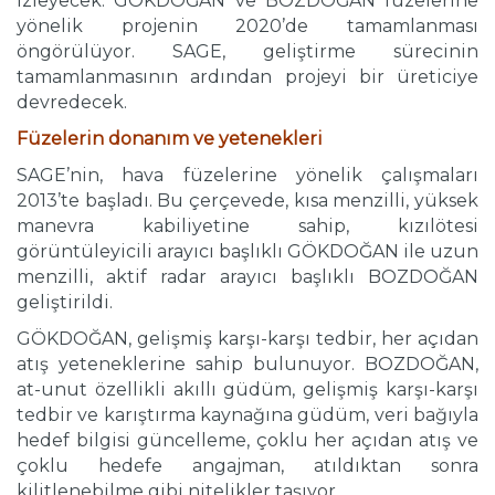
izleyecek. GÖKDOĞAN ve BOZDOĞAN füzelerine
yönelik projenin 2020’de tamamlanması
öngörülüyor. SAGE, geliştirme sürecinin
tamamlanmasının ardından projeyi bir üreticiye
devredecek.
Füzelerin donanım ve yetenekleri
SAGE’nin, hava füzelerine yönelik çalışmaları
2013’te başladı. Bu çerçevede, kısa menzilli, yüksek
manevra kabiliyetine sahip, kızılötesi
görüntüleyicili arayıcı başlıklı GÖKDOĞAN ile uzun
menzilli, aktif radar arayıcı başlıklı BOZDOĞAN
geliştirildi.
GÖKDOĞAN, gelişmiş karşı-karşı tedbir, her açıdan
atış yeteneklerine sahip bulunuyor. BOZDOĞAN,
at-unut özellikli akıllı güdüm, gelişmiş karşı-karşı
tedbir ve karıştırma kaynağına güdüm, veri bağıyla
hedef bilgisi güncelleme, çoklu her açıdan atış ve
çoklu hedefe angajman, atıldıktan sonra
kilitlenebilme gibi nitelikler taşıyor.