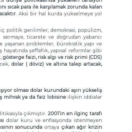
ıca
dünya politikasında yükselen
tansiyon
rını sıcak para ile karşılamak zorunda kalan
acaktır
. Aksi bir hal kurda yükselmeye yol
iç politik gerilimler, demokrasi, popülizm,
şeri sermaye, ticarete ve doğrudan yabancı
de yaşanan problemler, bürokratik yapı ve
ş hayatında şeffaflık, yapısal reformlar gibi
k,
gösterge faizi, risk algı ve risk primi (CDS)
ecek,
dolar ( döviz) ve altına talep artacak,
şıyor olması dolar
kurundaki aşırı
yükseliş
ş mihrak ya da faiz lobisine
ilişkin iddialar
itikasıyla çıkmıştır.
2001’in en ilginç tarafı
sı
dolar kuru ve enflasyonda istenmeyen
tısının sonucunda
ortaya
çıkan ağır krizin