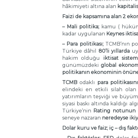
hâkimiyeti altına alan
kapitali
Faizi de kapsamına alan 2 eko
–
Mali politika;
kamu ( hüküme
kadar uygulanan
Keynes iktis
– Para politikası;
TCMB’nın pol
Türkiye dâhil
80’li yıllarda
uy
hakim olduğu
iktisat siste
günümüzdeki
global ekonom
politikanın ekonominin önüne
TCMB
odaklı
para politikas
elindeki en etkili silah ola
yatırımların teşviği ve büyü
siyasi baskı altında kaldığı alg
Türkiye’nin
Rating notunun
seneye nazaran
neredeyse iki
Dolar kuru ve faiz; iç – dış f