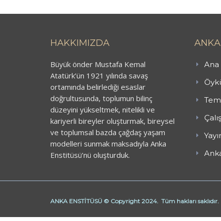
HAKKIMIZDA
ANKA
Büyük önder Mustafa Kemal
Ana 
Atatürk’ün 1921 yılında savaş
Öykü
ortamında belirlediği esaslar
doğrultusunda, toplumun bilinç
Teme
düzeyini yükseltmek, nitelikli ve
Çalı
kariyerli bireyler oluşturmak, bireysel
ve toplumsal bazda çağdaş yaşam
Yayı
modelleri sunmak maksadıyla Anka
Anka
Enstitüsü’nü oluşturduk.
ANKA ENSTİTÜSÜ © Copyright 2024. Tüm hakları saklıdır.