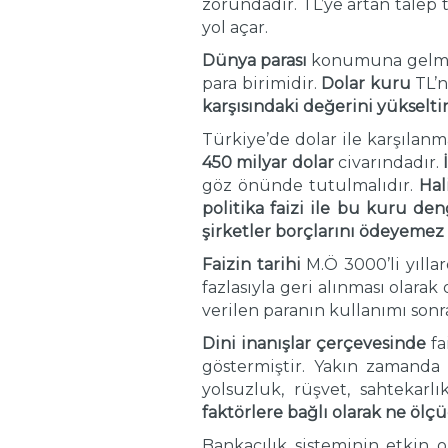
zorundadır. TL’ye artan talep 
yol açar.
Dünya parası
konumuna gelmi
para birimidir.
Dolar kuru
TL’n
karşısındaki değerini yükseltir
Türkiye’de dolar ile karşılan
450 milyar dolar
civarındadır.
göz önünde tutulmalıdır.
Hal
politika faizi ile bu kuru d
şirketler borçlarını ödeyemez
Faizin tarihi
M.Ö 3000’li yılla
fazlasıyla geri alınması olara
verilen paranın kullanımı sonr
Dini inanışlar çerçevesinde
fa
göstermiştir. Yakın zamanda 
yolsuzluk, rüşvet, sahtekarl
faktörlere bağlı olarak
ne ölçü
Bankacılık sisteminin etkin 