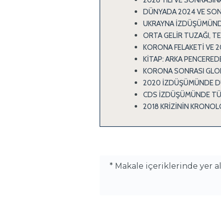
2026 YILI VE SONRASI
DÜNYADA 2024 VE SON
UKRAYNA İZDÜŞÜMÜNDE 
ORTA GELİR TUZAĞI, TE
KORONA FELAKETİ VE 20
KİTAP: ARKA PENCEREDE
KORONA SONRASI GLOB
2020 İZDÜŞÜMÜNDE DÜ
CDS İZDÜŞÜMÜNDE TÜR
2018 KRİZİNİN KRONOLO
* Makale içeriklerinde yer 