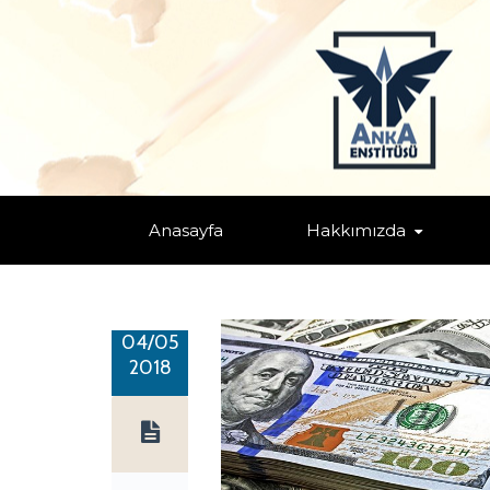
ENFLASYON, DOLAR, FAİZ ÜÇLEM
Home
/
Eğitim, Birey ve Toplum Farkındalığı
/
Ekonomi ve Fin
Anasayfa
Hakkımızda
04/05
2018