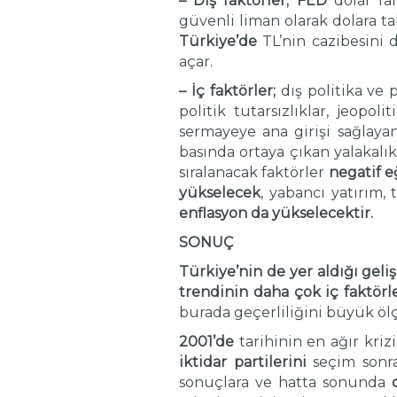
– Dış faktörler;
FED
dolar fa
güvenli liman olarak dolara tal
Türkiye’de
TL’nin cazibesini
açar.
– İç faktörler;
dış politika ve 
politik tutarsızlıklar, jeopo
sermayeye ana girişi sağlaya
basında ortaya çıkan yalakalık,
sıralanacak faktörler
negatif e
yükselecek
, yabancı yatırım,
enflasyon da yükselecektir.
SONUÇ
Türkiye’nin
de yer aldığı
geli
trendinin daha çok iç faktörl
burada geçerliliğini büyük öl
2001’de
tarihinin en ağır kriz
iktidar partilerini
seçim sonr
sonuçlara ve hatta sonunda