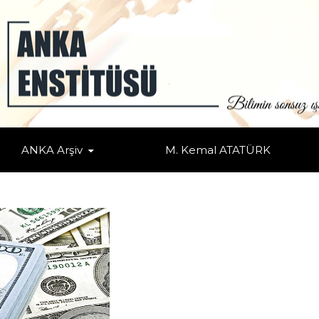
İNDE TÜRKİYE
ans
/
Makale
/ ENFLASYON, DOLAR, FAİZ ÜÇLEMİNDE TÜRKİYE
ANKA Arşiv
M. Kemal ATATÜRK