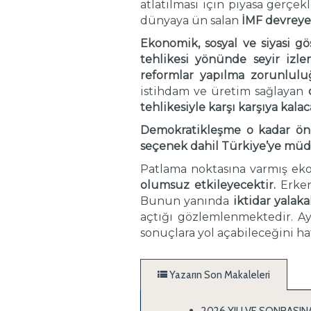
atlatılması için piyasa gerçe
dünyaya ün salan
İMF devreye 
Ekonomik, sosyal ve siyasi
gö
tehlikesi yönünde seyir izle
reformlar yapılma zorunlul
istihdam ve üretim sağlayan
tehlikesiyle karşı karşıya kalac
Demokratikleşme o kadar öne
seçenek dahil Türkiye’ye mü
Patlama noktasına varmış eko
olumsuz etkileyecektir.
Erken
Bunun yanında
iktidar yalak
açtığı gözlemlenmektedir. A
sonuçlara yol açabileceğini ha
Yazarın Son Makaleleri