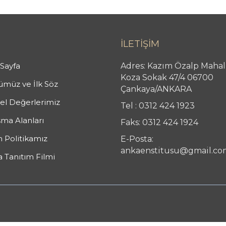
İLETİŞİM
Sayfa
Adres: Kazım Özalp Mahal
Koza Sokak 47/4 06700
müz ve İlk Söz
Çankaya/ANKARA
l Değerlerimiz
Tel : 0312 424 1923
şma Alanları
Faks: 0312 424 1924
n Politikamız
E-Posta:
ankaenstitusu@gmail.co
 Tanıtım Filmi