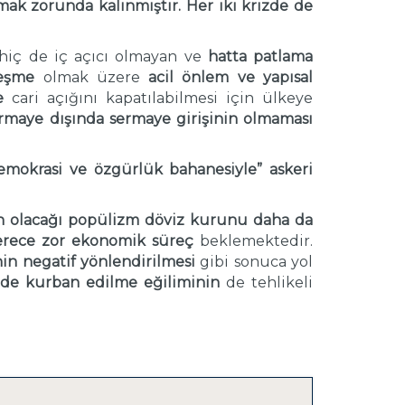
mak zorunda kalınmıştır.
Her iki krizde de
iç de iç açıcı olmayan ve
hatta patlama
leşme
olmak üzere
acil önlem ve yapısal
ye
cari açığını kapatılabilmesi için ülkeye
ermaye dışında sermaye girişinin olmaması
emokrasi ve özgürlük bahanesiyle”
askeri
n olacağı popülizm döviz kurunu daha da
erece zor ekonomik süreç
beklemektedir.
nin negatif yönlendirilmesi
gibi sonuca yol
 de kurban edilme eğiliminin
de tehlikeli