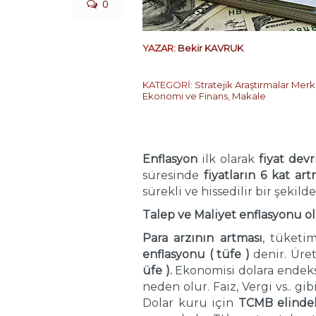
0
YAZAR:
Bekir KAVRUK
KATEGORİ:
Stratejik Araştırmalar Merk
Ekonomi ve Finans
,
Makale
Enflasyon
ilk olarak
fiyat dev
süresinde
fiyatların 6 kat art
sürekli ve hissedilir bir şekild
Talep ve Maliyet enflasyonu o
Para arzının artması
, tüketi
enflasyonu ( tüfe )
denir. Üret
üfe ).
Ekonomisi dolara endeks
neden olur. Faiz, Vergi vs.. gib
Dolar kuru için
TCMB elindeki