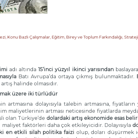
ezi
,
Konu Bazlı Çalışmalar
,
Eğitim, Birey ve Toplum Farkındalığı
,
Stratej
rimi
adı altında
15’inci yüzyıl
ikinci yarısından
baslayar
masıyla
Batı Avrupa’da ortaya çıkmış bulunmaktadır.
e artış halinde olmasıdır.
lmak üzere iki türlüdür
min artmasına dolayısıyla talebin artmasına, fiyatlar
im maliyetlerinin artması neticesinde fiyatlarda meyd
li olan Türkiye’de
dolardaki artış ekonomide esas belir
i maliyet faktörleri daha çok etkileyicidir. Dolayısıyla
do
 en etkili silah politika faizi
olup, doları düşürmek iç