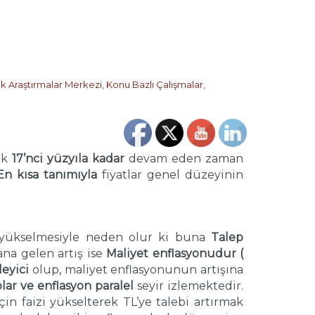
ik Araştırmalar Merkezi
,
Konu Bazlı Çalışmalar
,
ak
17’nci yüzyıla kadar
devam eden zaman
En kısa tanımıyla
fiyatlar genel düzeyinin
ın yükselmesiyle neden olur ki buna
Talep
ana gelen artış ise
Maliyet enflasyonudur (
leyici
olup, maliyet enflasyonunun artışına
lar ve enflasyon paralel
seyir izlemektedir.
in faizi yükselterek TL’ye talebi artırmak