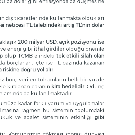
n bu da dolar gibi enflasyonda da düşmesine
in dış ticaretlerinde kullanmakta oldukları
 neticesi TL talebindeki artış TL’nin dolar
yaklaşık
200 milyar USD
,
açık pozisyonu ise
ve enerji gibi
ithal girdiler
olduğu önemle
ip olup TCMB
elindeki
tek etkili silah olan
da borçlanan, içte ise TL bazında kazanan
riskine doğru yol alır.
kez borç verilen tohumların belli bir yüzde
yle kiralanan paranın
kira bedelidir.
Ödünç
nlamında da kullanılmaktadır.
ümüze kadar farklı yorum ve uygulamalar
 olmasına rağmen bu sistemin toplumdaki
 hukuk ve adalet sisteminin etkinliği
gibi
tır. Komünizmin çökmesi sonrası dünyayı