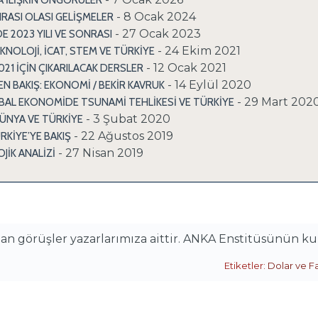
NA İLİŞKİN ÖNGÖRÜLER
- 8 Ocak 2024
RASI OLASI GELİŞMELER
- 27 Ocak 2023
2023 YILI VE SONRASI
- 24 Ekim 2021
KNOLOJİ, İCAT, STEM VE TÜRKİYE
- 12 Ocak 2021
21 İÇİN ÇIKARILACAK DERSLER
- 14 Eylül 2020
N BAKIŞ: EKONOMİ / BEKİR KAVRUK
- 29 Mart 202
AL EKONOMİDE TSUNAMİ TEHLİKESİ VE TÜRKİYE
- 3 Şubat 2020
NYA VE TÜRKİYE
- 22 Ağustos 2019
KİYE’YE BAKIŞ
- 27 Nisan 2019
JİK ANALİZİ
alan görüşler yazarlarımıza aittir. ANKA Enstitüsünün k
Etiketler:
Dolar ve Fa