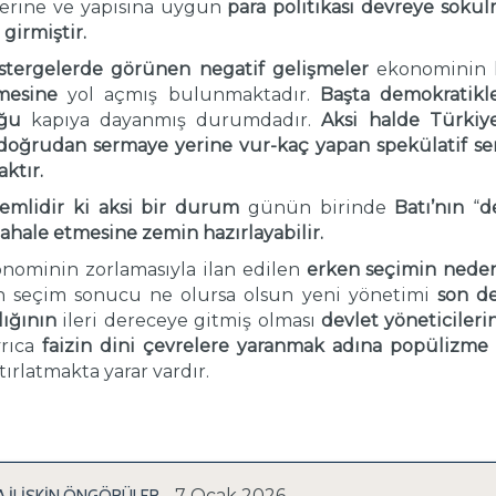
klerine ve yapısına uygun
para politikası devreye sokul
girmiştir.
stergelerde görünen negatif gelişmeler
ekonominin h
mesine
yol açmış bulunmaktadır.
Başta demokratik
uğu
kapıya dayanmış durumdadır.
Aksi halde
Türki
doğrudan sermaye yerine
vur-kaç yapan spekülatif s
aktır.
mlidir ki
aksi bir durum
günün birinde
Batı’nın
“
d
dahale etmesine
zemin hazırlayabilir.
nominin zorlamasıyla ilan edilen
erken seçimin nede
 seçim sonucu ne olursa olsun yeni yönetimi
son d
alığının
ileri dereceye gitmiş olması
devlet yöneticileri
yrıca
faizin dini çevrelere yaranmak adına popülizme
tırlatmakta yarar vardır.
- 7 Ocak 2026