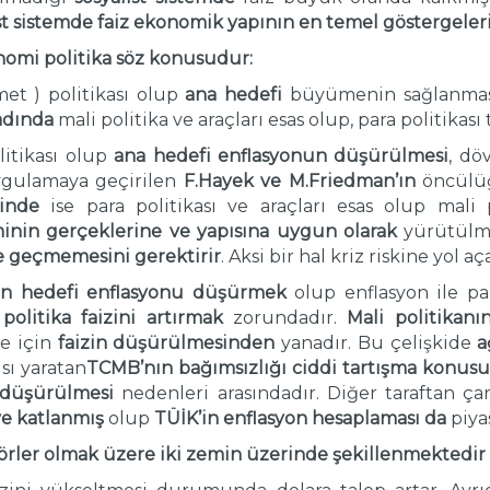
st sistemde faiz
ekonomik yapının en temel göstergele
nomi politika söz konusudur:
t ) politikası olup
ana hedefi
büyümenin sağlanma
adında
mali politika ve araçları esas olup, para politikası
itikası olup
ana hedefi
enflasyonun düşürülmesi
, dö
gulamaya geçirilen
F.Hayek ve M.Friedman’ın
öncülüğ
minde
ise para politikası ve araçları esas olup mali p
inin gerçeklerine ve yapısına uygun olarak
yürütül
 geçmemesini gerektirir
. Aksi bir hal kriz riskine yol aça
ının hedefi enflasyonu düşürmek
olup enflasyon ile pa
n
politika
faizini artırmak
zorundadır.
Mali politikan
me için
faizin düşürülmesinden
yanadır. Bu çelişkide
a
ısı yaratan
TCMB’nın bağımsızlığı ciddi tartışma konus
düşürülmesi
nedenleri arasındadır. Diğer taraftan ça
ye katlanmış
olup
TÜİK’in enflasyon hesaplaması
da
piya
aktörler olmak üzere iki zemin üzerinde şekillenmektedir