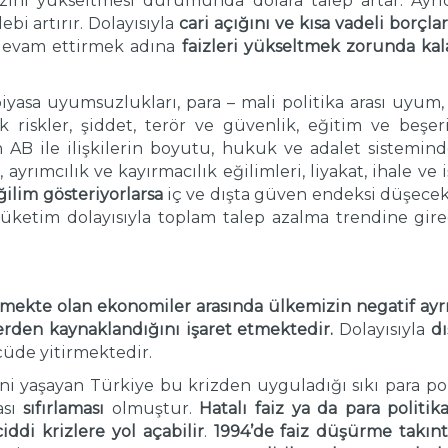
izini yükseltmesi durumunda dolara talep artar. Ayr
ebi artırır. Dolayısıyla
cari açığını ve kısa vadeli borçla
 devam ettirmek adına
faizleri yükseltmek zorunda kal
piyasa uyumsuzlukları, para – mali politika arası uyum, 
litik riskler, şiddet, terör ve güvenlik, eğitim ve be
n AB ile ilişkilerin boyutu, hukuk ve adalet sistemin
 ayrımcılık ve kayırmacılık eğilimleri, liyakat, ihale ve i
ğilim gösteriyorlarsa
iç ve dışta güven endeksi düşece
 tüketim dolayısıyla toplam talep azalma trendine gir
şmekte olan ekonomiler arasında
ülkemizin negatif ayrı
erden kaynaklandığını işaret etmektedir.
Dolayısıyla
dı
çüde yitirmektedir.
ini yaşayan Türkiye bu krizden uyguladığı sıkı para pol
ası
sıfırlaması
olmuştur.
Hatalı faiz ya da para politika
ciddi krizlere
yol açabilir
.
1994’de
faiz düşürme takın