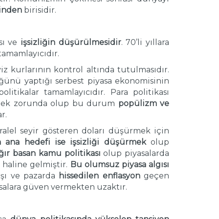
rinden
birisidir.
sı ve
işsizliğin düşürülmesidir
. 70’li yıllara
 tamamlayıcıdır.
viz kurlarının kontrol altında tutulmasıdır.
ünü yaptığı serbest piyasa ekonomisinin
olitikalar tamamlayıcıdır. Para politikası
mek zorunda olup bu durum
popülizm ve
r.
ralel seyir gösteren doları düşürmek için
ın ana hedefi ise işsizliği düşürmek
olup
ğır basan kamu politikası
olup piyasalarda
u
haline gelmiştir.
Bu olumsuz piyasa algısı
rşı ve pazarda
hissedilen enflasyon
geçen
salara güven vermekten uzaktır.