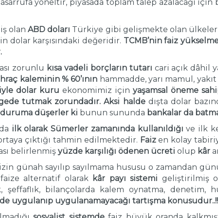
tasarrufa yöneltir, piyasada toplam talep azalacağı içi
ş olan
ABD doları
Türkiye gibi gelişmekte olan ülkeler
in dolar karşısındaki değeridir.
TCMB’nin faiz yükselmesi
.
ması zorunlu
kısa vadeli borçların tutarı
cari açık dâhil 
İhraç kaleminin % 60’ının
hammadde, yarı mamul, yakıt 
iyle dolar kuru
ekonomimiz için
yaşamsal öneme sah
engede tutmak zorundadır.
Aksi halde
dışta dolar bazın
 duruma düşerler ki
bunun sununda
bankalar da
batma 
rda
ilk olarak
Sümerler zamanında
kullanıldığı
ve ilk 
k ortaya çıktığı tahmin edilmektedir.
Faiz
en kolay tabiri
ası belirlenmiş
yüzde karşılığı ödenen ücreti
olup
kâr
a
izin günah sayılıp sayılmama hususu o zamandan gün
faize alternatif olarak
kâr payı sistemi
geliştirilmiş
ık, şeffaflık, bilançolarda kalem oynatma, denetim,
de uygulanıp uygulanamayacağı tartışma konusudur..!!
olmadığı
sosyalist sistemde
faiz büyük oranda kalkmış