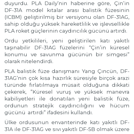
duyurdu. PLA Daily’nin haberine göre, Çin’in
DF-31A model kıtalar arası balistik füzesinin
(ICBM) geliştirilmiş bir versiyonu olan DF-31AG,
sahip olduğu yüksek hareketlilik ve işlevsellikle
PLA roket güçlerinin caydırıcılık gücünü artırdı.
Ordu yetkilileri, yeni geliştirilen katı yakıtlı
taşınabilir DF-31AG füzelerini “Çin’in küresel
konumu ve savunma gücünün bir simgesi”
olarak nitelendirdi.
PLA balistik füze danışmanı Yang Çıncün, DF-
31AG’nin çok kısa hazırlık süresiyle birçok arazi
türünde fırlatılmaya müsait olduğuna dikkati
çekerek, ”Küresel vuruş ve yüksek manevra
kabiliyetleri ile donatılan yeni balistik füze,
ordunun stratejik caydırıcılığını ve hücum
gücünü artırdı” ifadesini kullandı.
Ülke ordusunun envanterinde katı yakıtlı DF-
31A ile DF-31AG ve sıvı yakıtlı DF-5B olmak üzere