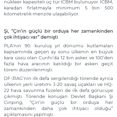
nükleer kapasiteli üç tür ICBM bulunuyor. ICBM,
karadan fırlatmayla minimum 5 bin 500
kilometrelik menzile ulaşabiliyor.
Şi, “Çin’in güçlü bir orduya her zamankinden
çok ihtiyacı var” demişti
PLA’nın 90. kuruluş yıl dönümü kutlamaları
kapsamında geçen ay sonu ülkenin en büyük
kara üssü olan Curıhı’da 12 bin asker ve 100’den
fazla hava aracının katıldığı bir askeri geçit
töreni düzenlenmişti.
DF-31AG’nin ilk defa sergilendiği törende ayrıca
ülkenin yerli üretimi J-20 savaş uçakları ve HQ-
22 hava savunma füzeleri de ilk defa görücüye
çıkmıştı. Törende konuşan Devlet Başkanı Şi
Cinping, “Çin’in güçlü bir orduya her
zamankinden daha çok ihtiyacı olduğu”
açıklamasını yapmıştı.